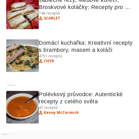
Jablečné řezy, Medové kuřecí, 
Broskvové koláčky: Recepty pro 
748
receptů
sladké i slané chvíle
SCARLET
Domácí kuchařka: Kreativní recepty 
s brambory, masem a koláči
4751
receptů
CHYR
Reklama
Polévkový průvodce: Autentické 
recepty z celého světa
47
receptů
Kenny McCormick
Reklama