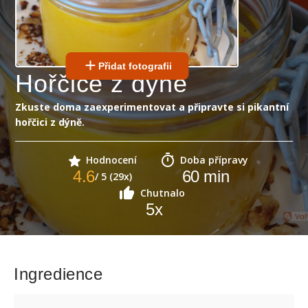
Přidat fotografii
Hořčice z dýně
Zkuste doma zaexperimentovat a připravte si pikantní
hořčici z dýně.
Hodnocení
Doba přípravy
4.6
60
min
/ 5 (29x)
Chutnalo
5
x
Ingredience