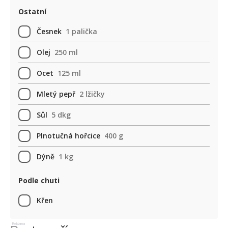
Ostatní
Česnek
1 palička
Olej
250 ml
Ocet
125 ml
Mletý pepř
2 lžičky
Sůl
5 dkg
Plnotučná hořcice
400 g
Dýně
1 kg
Podle chuti
Křen
Reklama