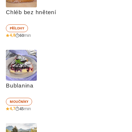
Chléb bez hnětení
PŘÍLOHY
4,8
60
min
Bublanina
MOUČNÍKY
4,7
45
min