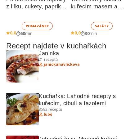
z lilku, cukety, paprik, 
kuřecím masem a 
sušených rajčat a 
zeleninou 
žampionů
POMAZÁNKY
SALÁTY
0,0
0,0
60
min
30
min
Recept najdete v kuchařkách
Janinka 
21
receptů
janickahavlickova
Kuchařka: Lahodné recepty s 
kuřecím, cibulí a fazolemi
3592
receptů
lubo