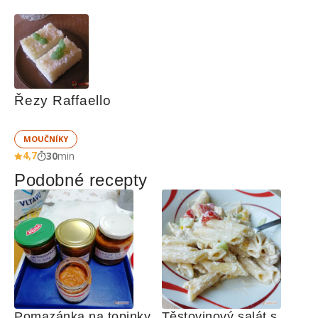
Řezy Raffaello
MOUČNÍKY
4,7
30
min
Podobné recepty
Pomazánka na topinky 
Těstovinový salát s 