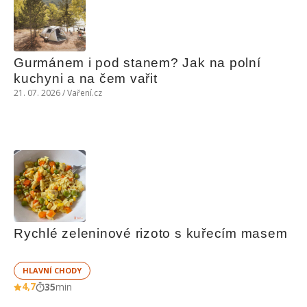
Gurmánem i pod stanem? Jak na polní 
kuchyni a na čem vařit
21. 07. 2026 / Vaření.cz
Rychlé zeleninové rizoto s kuřecím masem
HLAVNÍ CHODY
4,7
35
min