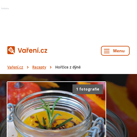
Reklama
Vaření.cz
Recepty
Hořčice z dýně
1 fotografie