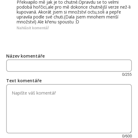
Překvapilo mě jak je to chutné.Opravdu se to velmi
podobá hořčici,ale pro mě dokonce chutnější verze než-li
kupovaná. Akorát jsem si množství octu,soli a pepře
upravila podle své chuti.(Dala jsem mnohem menší
množství) Ale křenu spoustu :D
Nahlásit komentář
Název komentáře
0/255
Text komentáře
0/600