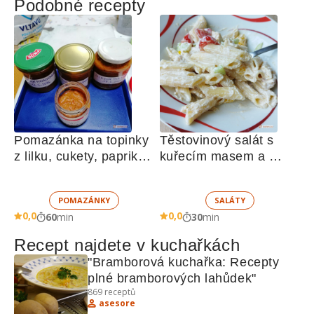
Podobné recepty
Pomazánka na topinky 
Těstovinový salát s 
z lilku, cukety, paprik, 
kuřecím masem a 
sušených rajčat a 
zeleninou 
žampionů
POMAZÁNKY
SALÁTY
0,0
0,0
60
min
30
min
Recept najdete v kuchařkách
"Bramborová kuchařka: Recepty 
plné bramborových lahůdek"
869
receptů
asesore