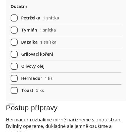
Ostatní
Petrželka
1 snítka
Tymián
1 snítka
Bazalka
1 snítka
Grilovací koření
Olivový olej
Hermadur
1 ks
Toast
5 ks
Reklama
Postup přípravy
Hermadur rozbalíme mírně nařízneme s obou stran.
Bylinky opereme, důkladně ale jemně osušíme a