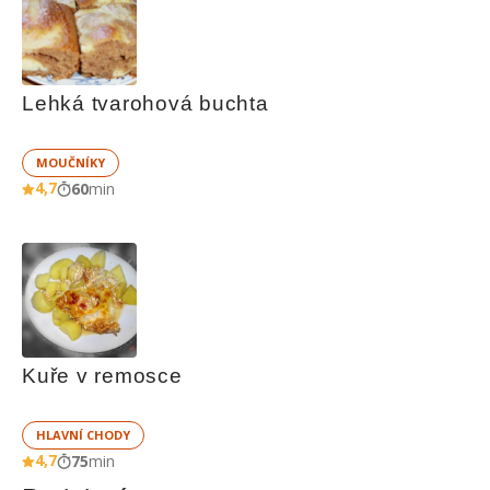
Lehká tvarohová buchta
MOUČNÍKY
4,7
60
min
Kuře v remosce
HLAVNÍ CHODY
4,7
75
min