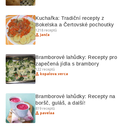
Kuchařka: Tradiční recepty z 
Bokelska a Čertovské pochoutky
1218
receptů
Janča
Bramborové lahůdky: Recepty pro 
zapečená jídla s brambory
122
receptů
kopalova.verca
Bramborové lahůdky: Recepty na 
boršč, guláš, a další!
819
receptů
pavelaa