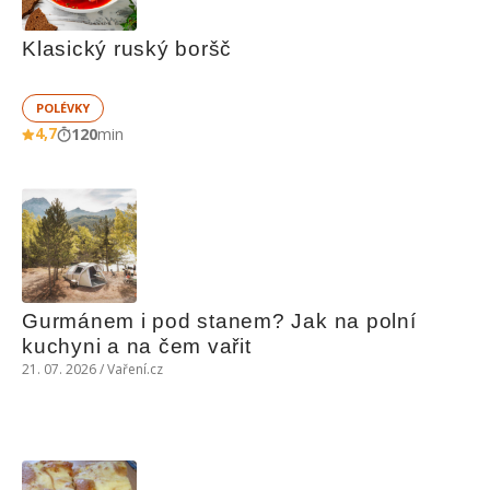
Klasický ruský boršč
POLÉVKY
4,7
120
min
Gurmánem i pod stanem? Jak na polní 
kuchyni a na čem vařit
21. 07. 2026 / Vaření.cz