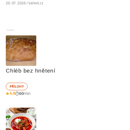
20. 07. 2026 / Vaření.cz
Reklama
Chléb bez hnětení
PŘÍLOHY
4,8
60
min