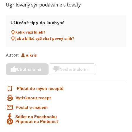
Ugrilovaný sýr podáváme s toasty.
Užitečné tipy do kuchyně
Kolik váží bílek?
Jak z bílků vyšlehat pevný sníh?
Autor:
a.kris
Chutnalo mi
Nechutnalo mi
Přidat do mých receptů
Vytisknout recept
Poslat e-mailem
Sdílet na Facebooku
Připnout na Pinterest