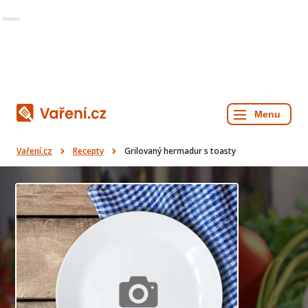
Reklama
Vaření.cz
Recepty
Grilovaný hermadur s toasty