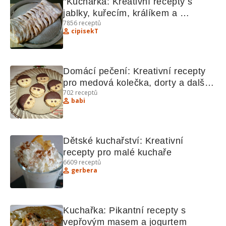
"Kuchařka: Kreativní recepty s 
jablky, kuřecím, králíkem a 
7856
receptů
bochánky"
cipisekT
Domácí pečení: Kreativní recepty 
pro medová kolečka, dorty a další 
702
receptů
lahodnosti
babi
Dětské kuchařství: Kreativní 
recepty pro malé kuchaře
6609
receptů
gerbera
Kuchařka: Pikantní recepty s 
vepřovým masem a jogurtem