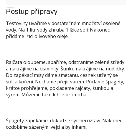
Reklama
Postup přípravy
Těstoviny uvaříme v dostatečném množství osolené
vody. Na 1 litr vody zhruba 1 lžíce soli. Nakonec
přidáme lžíci olivového oleje.
Rajčata oloupeme, spaříme, odstraníme zelené středy
a nakrájíme na osminky. Šunku nakrájíme na nudličky.
Do zapékací mísy dáme smetanu, česnek utřený se
solí a koření. Necháme přejít varem. Přidáme špagety,
krátce prohřejeme, poklademe rajčaty, šunkou a
sýrem. Můžeme také lehce promíchat.
Špagety zapékáme, dokud se sýr neroztaví. Nakonec
ozdobíme sázenými vejci a bylinkami.