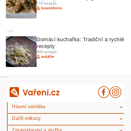
170
receptů
kouzelnice
Reklama
Domácí kuchařka: Tradiční a rychlé 
recepty
999
receptů
eulálie
Reklama
Hlavní nabídka
Další odkazy
Zpravodajství a služby