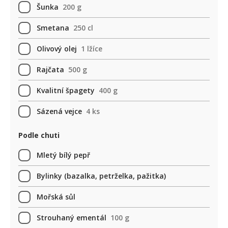
Šunka
200 g
Smetana
250 cl
Olivový olej
1 lžíce
Rajčata
500 g
Kvalitní špagety
400 g
Sázená vejce
4 ks
Podle chuti
Mletý bílý pepř
Bylinky (bazalka, petrželka, pažitka)
Mořská sůl
Strouhaný ementál
100 g