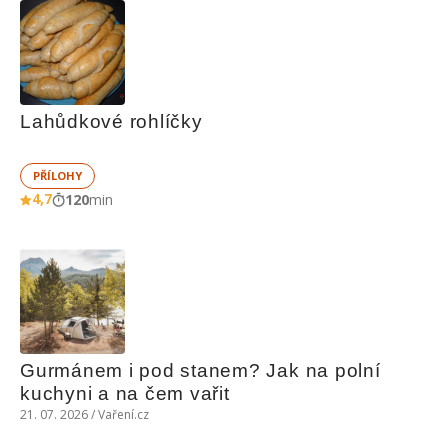
Lahůdkové rohlíčky
PŘÍLOHY
4,7
120
min
Gurmánem i pod stanem? Jak na polní 
kuchyni a na čem vařit
21. 07. 2026 / Vaření.cz