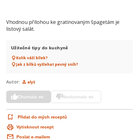
Vhodnou přílohou ke gratinovaným špagetám je
listový salát.
Užitečné tipy do kuchyně
Kolik váží bílek?
Jak z bílků vyšlehat pevný sníh?
Autor:
alyš
Chutnalo mi
Nechutnalo mi
Přidat do mých receptů
Vytisknout recept
Poslat e-mailem