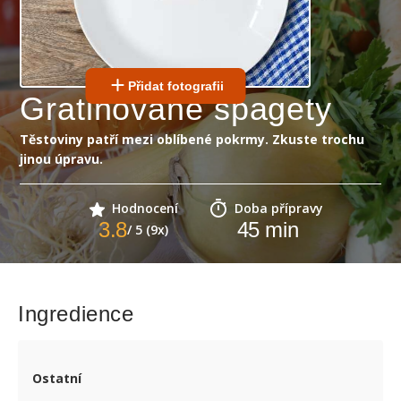
Přidat fotografii
Gratinované špagety
Těstoviny patří mezi oblíbené pokrmy. Zkuste trochu
jinou úpravu.
Hodnocení
Doba přípravy
3.8
45
min
/ 5 (9x)
Ingredience
Ostatní