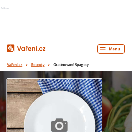
Reklama
Vaření.cz
Recepty
Gratinované špagety