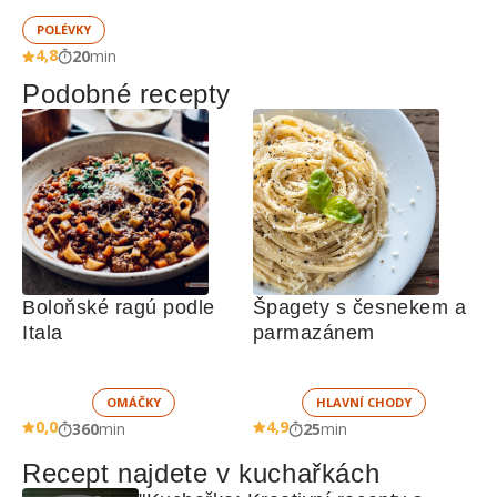
POLÉVKY
4,8
20
min
Podobné recepty
Boloňské ragú podle 
Špagety s česnekem a 
Itala
parmazánem
OMÁČKY
HLAVNÍ CHODY
0,0
4,9
360
min
25
min
Recept najdete v kuchařkách