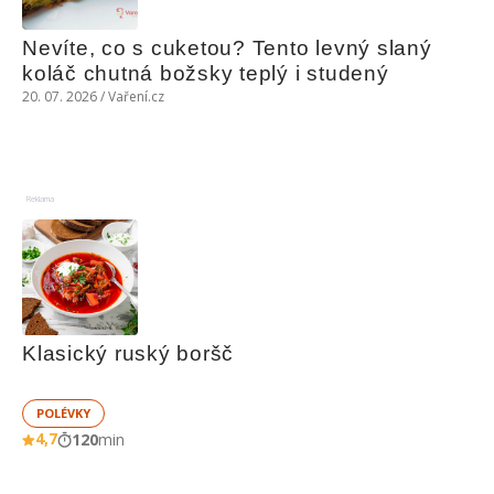
Nevíte, co s cuketou? Tento levný slaný 
koláč chutná božsky teplý i studený
20. 07. 2026 / Vaření.cz
Reklama
Klasický ruský boršč
POLÉVKY
4,7
120
min