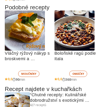
Podobné recepty
Vláčný rýžový nákyp s 
Boloňské ragú podle 
broskvemi a 
Itala
nadýchaným sněhem
MOUČNÍKY
OMÁČKY
0,0
0,0
90
min
360
min
Recept najdete v kuchařkách
"Chutné recepty: Kulinářské 
dobrodružství s exotickými 
427
receptů
pochoutkami"