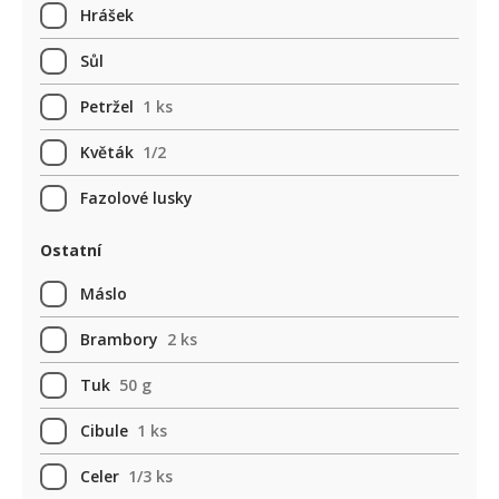
Hrášek
Sůl
Petržel
1 ks
Květák
1/2
Fazolové lusky
Ostatní
Máslo
Brambory
2 ks
Tuk
50 g
Cibule
1 ks
Celer
1/3 ks