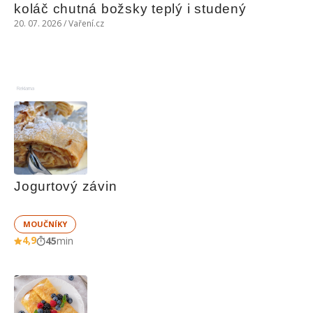
koláč chutná božsky teplý i studený
20. 07. 2026 / Vaření.cz
Reklama
Jogurtový závin
MOUČNÍKY
4,9
45
min