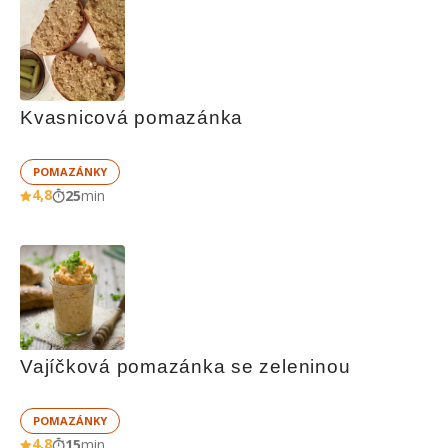
Kvasnicová pomazánka
POMAZÁNKY
4,8
25
min
Vajíčková pomazánka se zeleninou
POMAZÁNKY
4,8
15
min