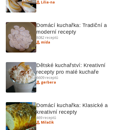
Lilia-na
Domácí kuchařka: Tradiční a 
moderní recepty
8082
receptů
mída
Dětské kuchařství: Kreativní 
recepty pro malé kuchaře
6609
receptů
gerbera
Domácí kuchařka: Klasické a 
kreativní recepty
469
receptů
Milačik