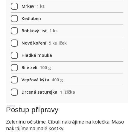
Mrkev
1 ks
Kedluben
Bobkový list
1 ks
Nové koření
5 kuliček
Hladká mouka
Bílé zelí
100 g
Vepřová kýta
400 g
Drcená saturejka
1 lžička
Reklama
Postup přípravy
Zeleninu očistíme. Cibuli nakrájíme na kolečka. Maso
nakrájíme na malé kostky.