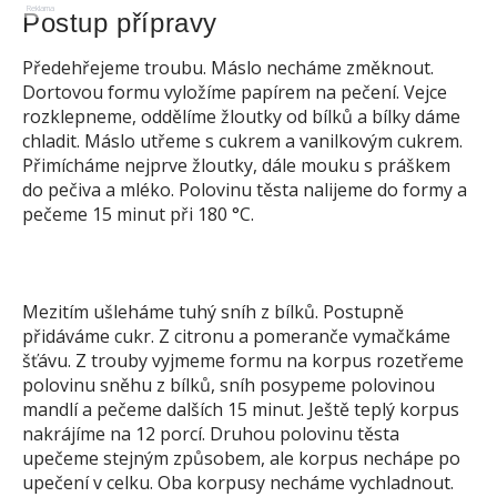
Reklama
Postup přípravy
Předehřejeme troubu. Máslo necháme změknout.
Dortovou formu vyložíme papírem na pečení. Vejce
rozklepneme, oddělíme žloutky od bílků a bílky dáme
chladit. Máslo utřeme s cukrem a vanilkovým cukrem.
Přimícháme nejprve žloutky, dále mouku s práškem
do pečiva a mléko. Polovinu těsta nalijeme do formy a
pečeme 15 minut při 180 °C.
Mezitím ušleháme tuhý sníh z bílků. Postupně
přidáváme cukr. Z citronu a pomeranče vymačkáme
šťávu. Z trouby vyjmeme formu na korpus rozetřeme
polovinu sněhu z bílků, sníh posypeme polovinou
mandlí a pečeme dalších 15 minut. Ještě teplý korpus
nakrájíme na 12 porcí. Druhou polovinu těsta
upečeme stejným způsobem, ale korpus nechápe po
upečení v celku. Oba korpusy necháme vychladnout.