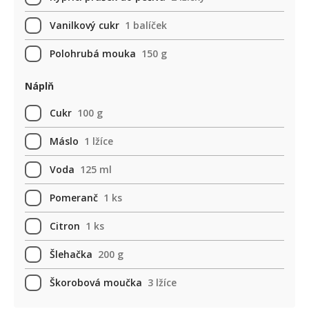
Vanilkový cukr
1 balíček
Polohrubá mouka
150 g
Náplň
Cukr
100 g
Máslo
1 lžíce
Voda
125 ml
Pomeranč
1 ks
Citron
1 ks
Šlehačka
200 g
Škorobová moučka
3 lžíce