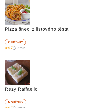
Pizza šneci z listového těsta
CHUŤOVKY
4,7
35
min
Řezy Raffaello
MOUČNÍKY
4,7
30
min