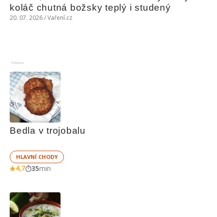
koláč chutná božsky teplý i studený
20. 07. 2026 / Vaření.cz
Reklama
Bedla v trojobalu
HLAVNÍ CHODY
4,7
35
min