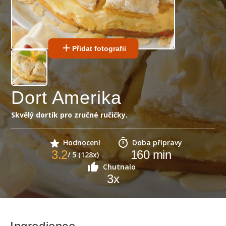
Přidat fotografii
Dort Amerika
Skvělý dortík pro zručné ručičky.
Hodnocení
Doba přípravy
3.2
160
min
/ 5 (128x)
Chutnalo
3
x