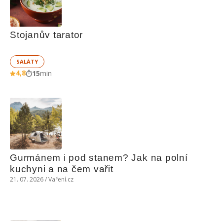
Stojanův tarator
SALÁTY
4,8
15
min
Gurmánem i pod stanem? Jak na polní 
kuchyni a na čem vařit
21. 07. 2026 / Vaření.cz