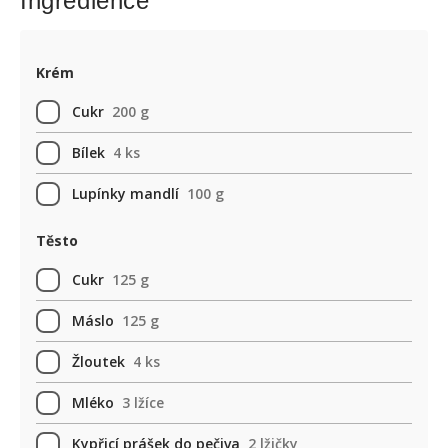
Ingredience
Krém
Cukr
200 g
Bílek
4 ks
Lupínky mandlí
100 g
Těsto
Cukr
125 g
Máslo
125 g
Žloutek
4 ks
Mléko
3 lžíce
Kypřicí prášek do pečiva
2 lžičky