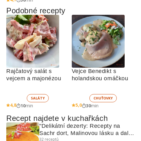
Podobné recepty
Rajčatový salát s 
Vejce Benedikt s 
vejcem a majonézou
holandskou omáčkou
SALÁTY
CHUŤOVKY
4,8
5,0
10
min
30
min
Recept najdete v kuchařkách
"Delikátní dezerty: Recepty na 
Sachr dort, Malinovou lásku a další 
32
receptů
sladkosti"