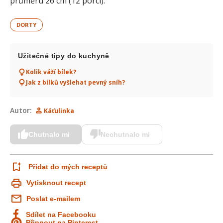
průměru 26 cm (12 porcí).
DORTY
Užitečné tipy do kuchyně
Kolik váží bílek?
Jak z bílků vyšlehat pevný sníh?
Autor:
Káťulinka
Chutnalo mi
Nechutnalo mi
Přidat do mých receptů
Vytisknout recept
Poslat e-mailem
Sdílet na Facebooku
Připnout na Pinterest