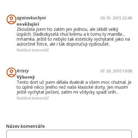
agatavkuchyni
20. 01. 2015 22:49
osvěžující
Zkoušela jsem ho zatím jen jednou, ale sklidil velký
úspěch. Sladkokyselá chuť krému a k tomu ty mandle...
mňamka. Ještě to nebylo tak esteticky vychytané jako na
autorčině fotce, ale i tak doporučuji vyzkoušet.
Nahlásit komentář
Kristy
07. 03. 2010 19:08
Výborný
Tento dort už jsem dělala dvakrát a všem moc chutnal. Je
to úplně něco jiného než naše klasické dorty. Jen musím
ještě vychytat pečení, zatím mi vždycky spadl sníh...
Nahlásit komentář
Název komentáře