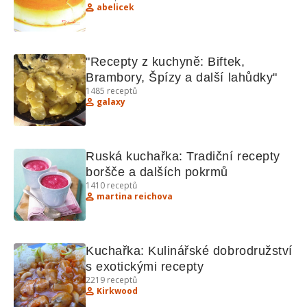
abelicek
"Recepty z kuchyně: Biftek, 
Brambory, Špízy a další lahůdky"
1485
receptů
galaxy
Ruská kuchařka: Tradiční recepty 
boršče a dalších pokrmů
1410
receptů
martina reichova
Kuchařka: Kulinářské dobrodružství 
s exotickými recepty
2219
receptů
Kirkwood