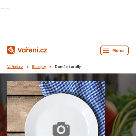
Reklama
Vaření.cz
Recepty
Domácí tortilly