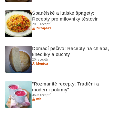
Španělské a italské špagety: 
Recepty pro milovníky těstovin
2030
receptů
Zuzajda1
Domácí pečivo: Recepty na chleba, 
knedlíky a buchty
20
receptů
Monica
"Rozmanité recepty: Tradiční a 
moderní pokrmy"
4807
receptů
mh