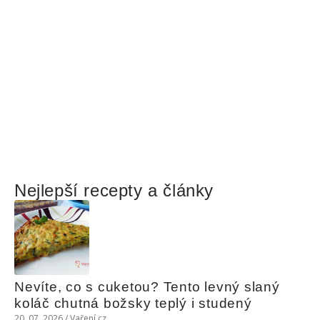
Nejlepší recepty a články
Nevíte, co s cuketou? Tento levný slaný 
koláč chutná božsky teplý i studený
20. 07. 2026 / Vaření.cz