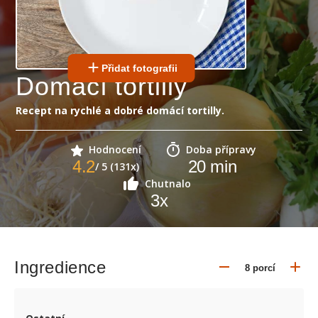
Přidat fotografii
Domácí tortilly
Recept na rychlé a dobré domácí tortilly.
Hodnocení
Doba přípravy
4.2
20
min
/ 5 (131x)
Chutnalo
3
x
Ingredience