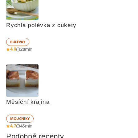
Rychlá polévka z cukety
POLÉVKY
4,8
20
min
Měsíční krajina
MOUČNÍKY
4,7
45
min
Podobné recepty