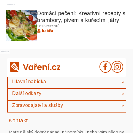
Reklama
Domácí pečení: Kreativní recepty s 
brambory, pivem a kuřecími játry
1618
receptů
babča
Reklama
Hlavní nabídka
Další odkazy
Zpravodajství a služby
Kontakt
Máte nějaký dobrý nápad, připomínku, nebo vám něco na