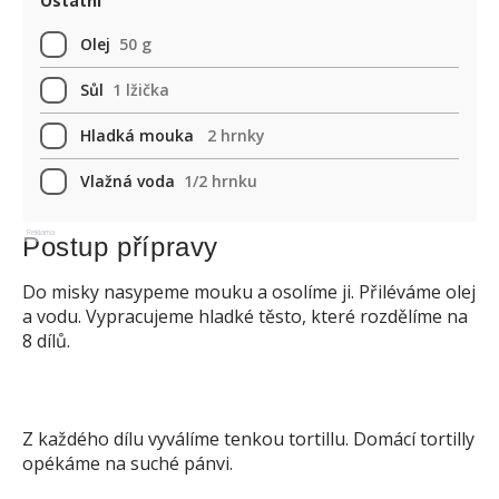
Ostatní
Olej
50 g
Sůl
1 lžička
Hladká mouka
2 hrnky
Vlažná voda
1/2 hrnku
Reklama
Postup přípravy
Do misky nasypeme mouku a osolíme ji. Přiléváme olej
a vodu. Vypracujeme hladké těsto, které rozdělíme na
8 dílů.
Z každého dílu vyválíme tenkou tortillu. Domácí tortilly
opékáme na suché pánvi.