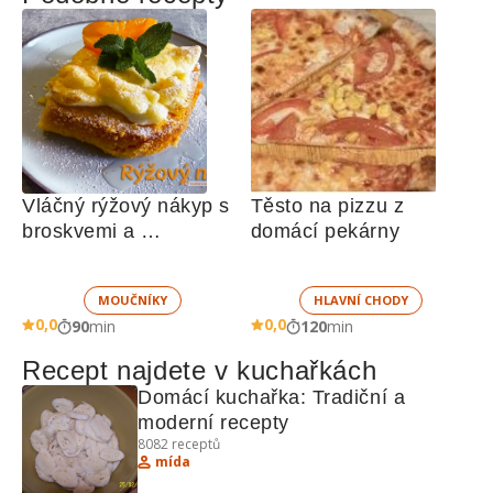
Vláčný rýžový nákyp s 
Těsto na pizzu z 
broskvemi a 
domácí pekárny
nadýchaným sněhem
MOUČNÍKY
HLAVNÍ CHODY
0,0
0,0
90
min
120
min
Recept najdete v kuchařkách
Domácí kuchařka: Tradiční a 
moderní recepty
8082
receptů
mída