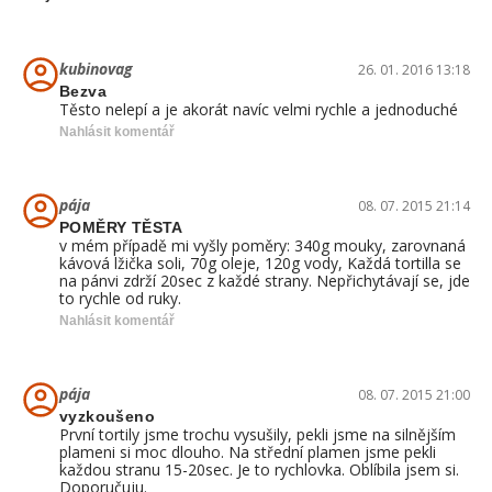
kubinovag
26. 01. 2016 13:18
Bezva
Těsto nelepí a je akorát navíc velmi rychle a jednoduché
Nahlásit komentář
pája
08. 07. 2015 21:14
POMĚRY TĚSTA
v mém případě mi vyšly poměry: 340g mouky, zarovnaná
kávová lžička soli, 70g oleje, 120g vody, Každá tortilla se
na pánvi zdrží 20sec z každé strany. Nepřichytávají se, jde
to rychle od ruky.
Nahlásit komentář
pája
08. 07. 2015 21:00
vyzkoušeno
První tortily jsme trochu vysušily, pekli jsme na silnějším
plameni si moc dlouho. Na střední plamen jsme pekli
každou stranu 15-20sec. Je to rychlovka. Oblíbila jsem si.
Doporučuju.