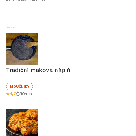
Reklama
Tradiční maková náplň
MOUČNÍKY
4,7
30
min