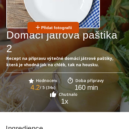
Přidat fotografii
Domácí játrová paštika
2
Recept na přípravu výtečné domácí játrové paštiky,
která je vhodná jak na chléb, tak na housku.
Hodnocení
Doba přípravy
4.2
160
min
/ 5 (34x)
Chutnalo
1
x
Ingredience