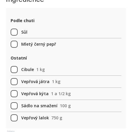
Podle chuti
Sůl
Mletý černý pepř
Ostatní
Cibule
1 kg
Vepřová játra
1 kg
Vepřová kýta
1 a 1/2 kg
Sádlo na smažení
100 g
Vepřový lalok
750 g
Reklama