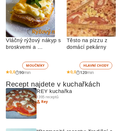
Vláčný rýžový nákyp s 
Těsto na pizzu z 
broskvemi a 
domácí pekárny
nadýchaným sněhem
MOUČNÍKY
HLAVNÍ CHODY
0,0
0,0
90
min
120
min
Recept najdete v kuchařkách
REY kuchařka
1395
receptů
Rey