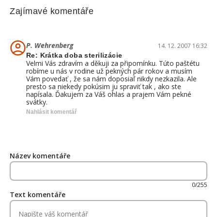
Zajímavé komentáře
P. Wehrenberg
14. 12. 2007 16:32
Re: Krátka doba sterilizácie
Velmi Vás zdravím a děkuji za připomínku. Túto paštétu
robíme u nás v rodine už pekných pár rokov a musím
Vám povedať , že sa nám doposiaľ nikdy nezkazila. Ale
presto sa niekedy pokúsim ju spraviť tak , ako ste
napísala. Ďakujem za Váš ohlas a prajem Vám pekné
svátky.
Nahlásit komentář
Název komentáře
0/255
Text komentáře