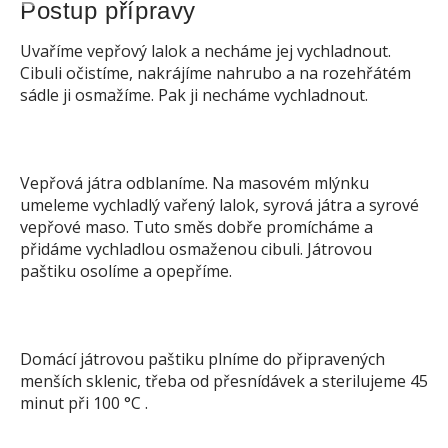
Postup přípravy
Uvaříme vepřový lalok a necháme jej vychladnout.
Cibuli očistíme, nakrájíme nahrubo a na rozehřátém
sádle ji osmažíme. Pak ji necháme vychladnout.
Vepřová játra odblaníme. Na masovém mlýnku
umeleme vychladlý vařený lalok, syrová játra a syrové
vepřové maso. Tuto směs dobře promícháme a
přidáme vychladlou osmaženou cibuli. Játrovou
paštiku osolíme a opepříme.
Domácí játrovou paštiku plníme do připravených
menších sklenic, třeba od přesnídávek a sterilujeme 45
minut při 100 °C .