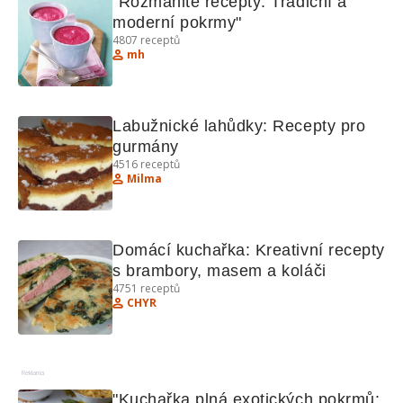
"Rozmanité recepty: Tradiční a 
moderní pokrmy"
4807
receptů
mh
Labužnické lahůdky: Recepty pro 
gurmány
4516
receptů
Milma
Domácí kuchařka: Kreativní recepty 
s brambory, masem a koláči
4751
receptů
CHYR
Reklama
"Kuchařka plná exotických pokrmů: 