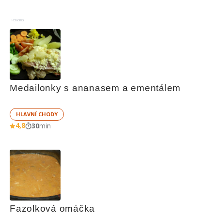
Reklama
Medailonky s ananasem a ementálem
HLAVNÍ CHODY
4,8
30
min
Fazolková omáčka