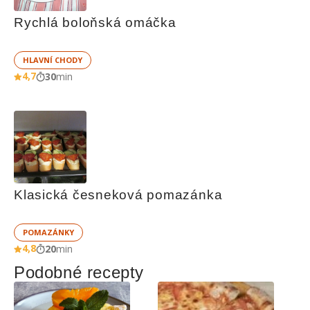
Rychlá boloňská omáčka
HLAVNÍ CHODY
4,7
30
min
Klasická česneková pomazánka
POMAZÁNKY
4,8
20
min
Podobné recepty