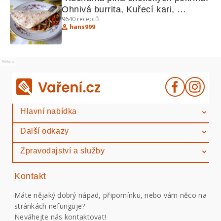
Ohnivá burrita, Kuřecí kari, 
9640
receptů
Hradečtí votroci"
hans999
Reklama
Hlavní nabídka
Další odkazy
Zpravodajství a služby
Kontakt
Máte nějaký dobrý nápad, připomínku, nebo vám něco na
stránkách nefunguje?
Neváhejte nás kontaktovat!