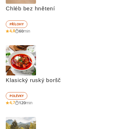
Chléb bez hnětení
PŘÍLOHY
4,8
60
min
Klasický ruský boršč
POLÉVKY
4,7
120
min