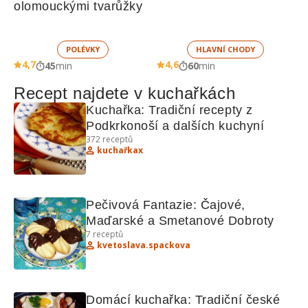
olomouckými tvarůžky
POLÉVKY
HLAVNÍ CHODY
4,7
4,6
45
min
60
min
Recept najdete v kuchařkách
Kuchařka: Tradiční recepty z 
Podkrkonoší a dalších kuchyní
372
receptů
kuchařkax
Pečivová Fantazie: Čajové, 
Maďarské a Smetanové Dobroty
7
receptů
kvetoslava.spackova
Domácí kuchařka: Tradiční české 