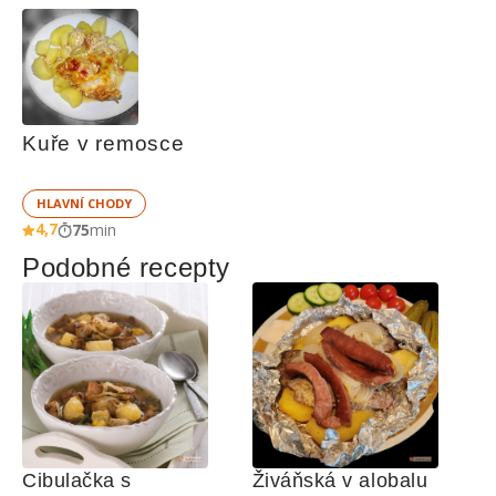
Kuře v remosce
HLAVNÍ CHODY
4,7
75
min
Podobné recepty
Cibulačka s 
Živáňská v alobalu