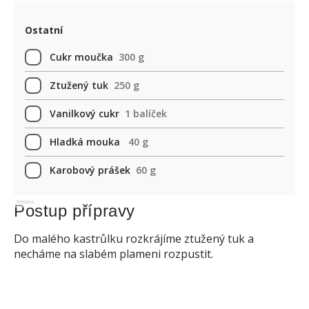
Ostatní
Cukr moučka
300 g
Ztužený tuk
250 g
Vanilkový cukr
1 balíček
Hladká mouka
40 g
Karobový prášek
60 g
Reklama
Postup přípravy
Do malého kastrůlku rozkrájíme ztužený tuk a
necháme na slabém plameni rozpustit.