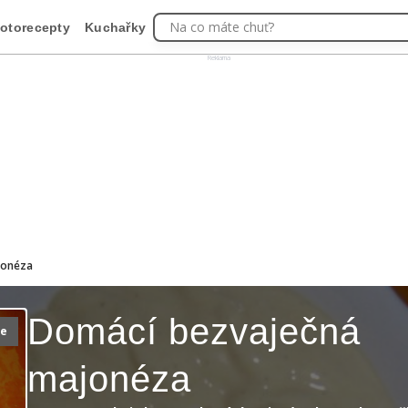
Na co máte chuť?
otorecepty
Kuchařky
Reklama
jonéza
Domácí bezvaječná
ie
majonéza