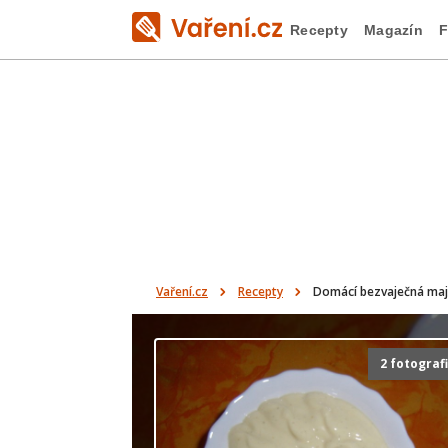
Recepty
Magazín
F
Vaření.cz
Recepty
Domácí bezvaječná ma
2 fotograf