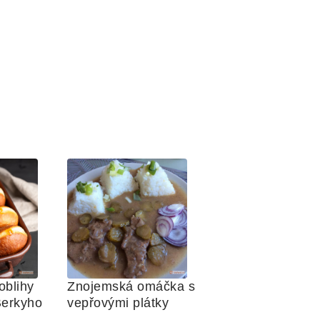
blihy 
Znojemská omáčka s 
Berkyho
vepřovými plátky 