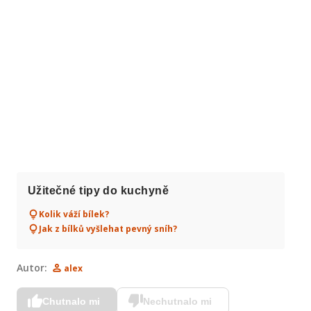
Užitečné tipy do kuchyně
Kolik váží bílek?
Jak z bílků vyšlehat pevný sníh?
Autor:
alex
Chutnalo mi
Nechutnalo mi