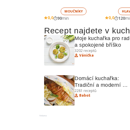
MOUČNÍKY
HLA
0,0
0,0
90
min
120
mi
Recept najdete v kuc
Moje kuchařka pro rado
a spokojené bříško
3202
receptů
Vánička
Domácí kuchařka: 
Tradiční a moderní 
2281
receptů
recepty z různých kuc
Baboš
Reklama