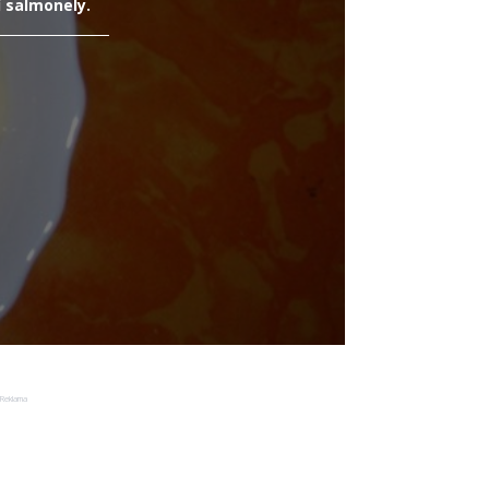
 salmonely.
Reklama