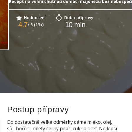
Recept na velmi chutnou domácí majonézu bez nebezpečí
Hodnocení
Doba přípravy
4.7
10
min
/ 5 (13x)
Postup přípravy
Do dostatečně velké odměrky dáme mléko, olej,
sůl, hořčici, mletý černý pepř, cukr a ocet. Nejlepší