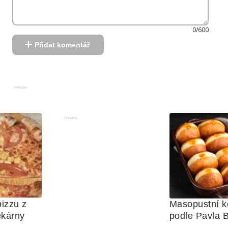
0/600
Přidat komentář
Reklama
Reklama
izzu z 
Masopustní ko
ekárny
podle Pavla 