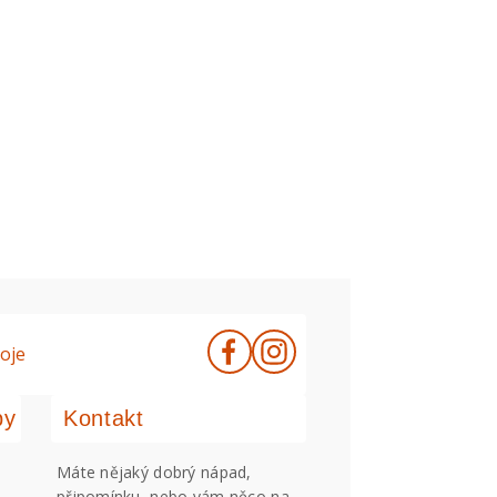
oje
by
Kontakt
Máte nějaký dobrý nápad,
připomínku, nebo vám něco na