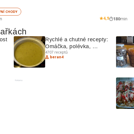
VNÍ CHODY
4,9
n
180
min
hařkách
st 
Rychlé a chutné recepty: 
Omáčka, polévka, 
4707
receptů
špagety, palačinky a závin
beran4
Reklama
hyní