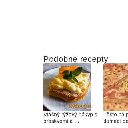
Podobné recepty
Vláčný rýžový nákyp s 
Těsto na p
broskvemi a 
domácí p
nadýchaným sněhem