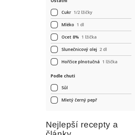
Ostatní
Cukr
1/2 lžičky
Mléko
1 dl
Ocet 8%
1 lžička
Slunečnicový olej
2 dl
Hořčice plnotučná
1 lžička
Podle chuti
Sůl
Mletý černý pepř
Nejlepší recepty a
články