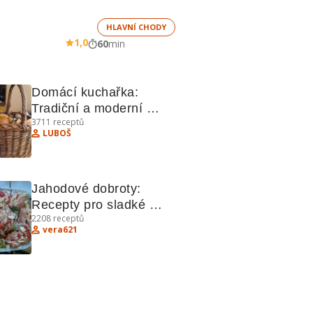
HLAVNÍ CHODY
1,0
60
min
Domácí kuchařka: 
Tradiční a moderní 
3711
receptů
recepty pro každou 
LUBOŠ
příležitost
Jahodové dobroty: 
Recepty pro sladké 
2208
receptů
lahůdky
vera621