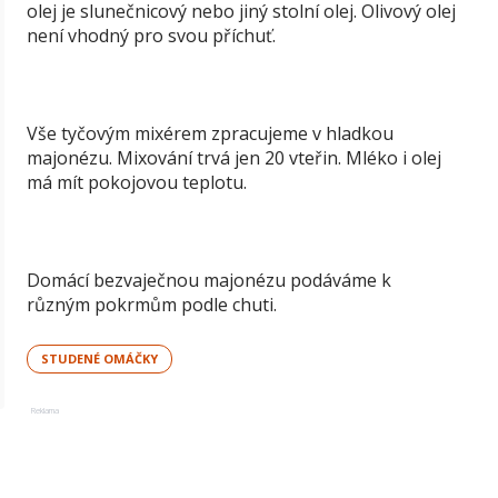
olej je slunečnicový nebo jiný stolní olej. Olivový olej
není vhodný pro svou příchuť.
Vše tyčovým mixérem zpracujeme v hladkou
majonézu. Mixování trvá jen 20 vteřin. Mléko i olej
má mít pokojovou teplotu.
Domácí bezvaječnou majonézu podáváme k
různým pokrmům podle chuti.
STUDENÉ OMÁČKY
Reklama