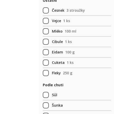
Ostatní
Česnek
3 stroužky
Vejce
1 ks
Mléko
100 ml
Cibule
1 ks
Eidam
100 g
Cuketa
1 ks
Fleky
250 g
Podle chuti
Sůl
Šunka