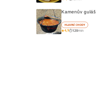
Kamenův guláš
HLAVNÍ CHODY
4,9
120
min