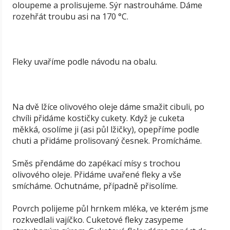
oloupeme a prolisujeme. Sýr nastrouháme. Dáme
rozehřát troubu asi na 170 °C.
Fleky uvaříme podle návodu na obalu.
Na dvě lžíce olivového oleje dáme smažit cibuli, po
chvíli přidáme kostičky cukety. Když je cuketa
měkká, osolíme ji (asi půl lžičky), opepříme podle
chuti a přidáme prolisovaný česnek. Promícháme.
Směs přendáme do zapékací mísy s trochou
olivového oleje. Přidáme uvařené fleky a vše
smícháme. Ochutnáme, případně přisolíme.
Povrch polijeme půl hrnkem mléka, ve kterém jsme
rozkvedlali vajíčko. Cuketové fleky zasypeme