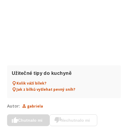
Užitečné tipy do kuchyně
Kolik váží bílek?
Jak z bílků vyšlehat pevný sníh?
Autor:
gabriela
Chutnalo mi
Nechutnalo mi