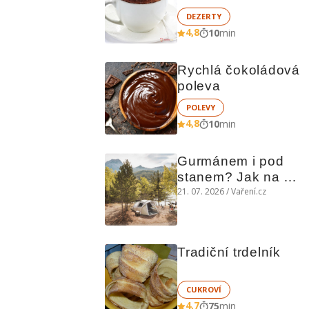
DEZERTY
4,8
10
min
Rychlá čokoládová 
poleva
POLEVY
4,8
10
min
Gurmánem i pod 
stanem? Jak na 
polní kuchyni a na 
21. 07. 2026 / Vaření.cz
čem vařit
Tradiční trdelník
CUKROVÍ
4,7
75
min