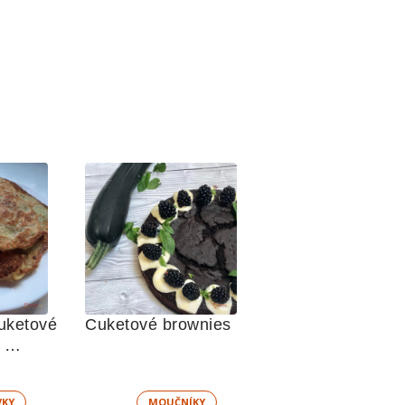
uketové 
Cuketové brownies
VKY
MOUČNÍKY