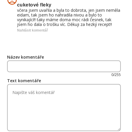
cuketové fleky
včera jsem uvařila a byla to dobrota, jen jsem neměla
eidam, tak jsem ho nahradila nivou a bylo to
vynikající!! taky máme doma moc rádi česnek, tak
jsem ho dala o trošku víc. Děkuji za hezký recept!!
Nahlásit komentář
Název komentáře
0/255
Text komentáře