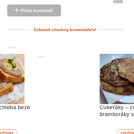
0/600
Přidat komentář
Zobrazit všechny komentáře
Reklama
Reklama
chleba beze 
Cukeťáky – c
bramboráky s 
bramborami
UŤOVKY
CHUŤO