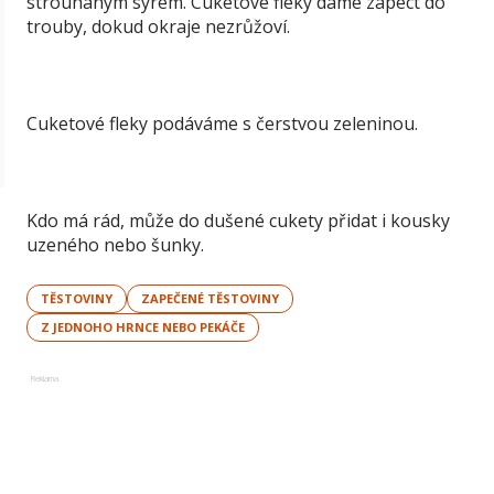
strouhaným sýrem. Cuketové fleky dáme zapéct do
trouby, dokud okraje nezrůžoví.
Cuketové fleky podáváme s čerstvou zeleninou.
Kdo má rád, může do dušené cukety přidat i kousky
uzeného nebo šunky.
TĚSTOVINY
ZAPEČENÉ TĚSTOVINY
Z JEDNOHO HRNCE NEBO PEKÁČE
Reklama