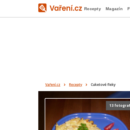
Recepty
Magazín
F
Vaření.cz
Recepty
Cuketové fleky
13 fotograf