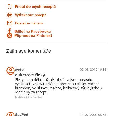
Přidat do mých receptů
Vytisknout recept
Poslat e-mailem
Sdílet na Facebooku
Připnout na Pinterest
Zajímavé komentáře
Iveta
02. 08. 2010 16:38
cuketové fleky
Fleky jsem dělala už několikrát a jsou opravdu
vynikající. Někdy udělám s obměnou /fleky, vařené
brambory ve slupce, cuketa, balkánský sýr, bylinky.../
Moc díky za recept.
Nahlásit komentář
RedPed
13. 07. 2009 08:53