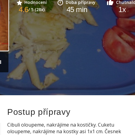
Hodnocení
Doba přípravy
Chutnal
4.6
45
min
1
x
/ 5 (28x)
8
Postup přípravy
Cibuli oloupeme, nakrájíme na kostičky. Cuketu
oloupeme, nakrájíme na kostky asi 1x1 cm. Česnek