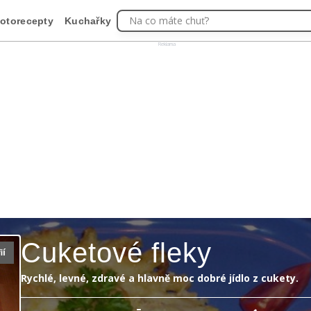
Na co máte chuť?
otorecepty
Kuchařky
Reklama
Cuketové fleky
ií
Rychlé, levné, zdravé a hlavně moc dobré jídlo z cukety.