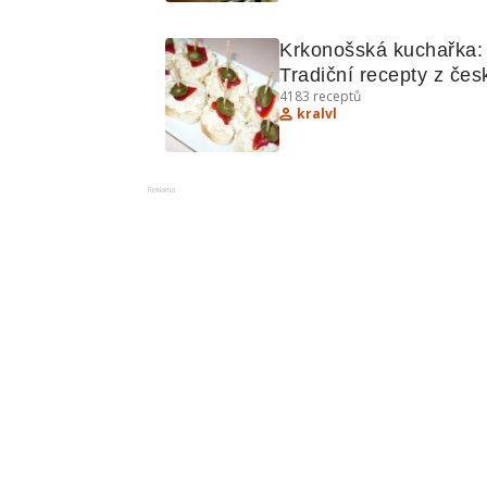
Krkonošská kuchařka: 
Tradiční recepty z česk
4183
receptů
kuchyně
kralvl
Reklama