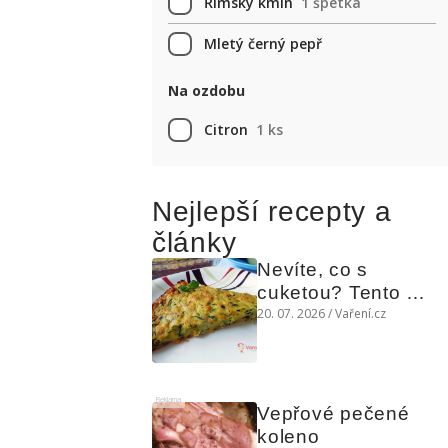
Římský kmín
1 špetka
Mletý černý pepř
Na ozdobu
Citron
1 ks
Nejlepší recepty a
články
Nevíte, co s 
cuketou? Tento 
levný slaný koláč 
20. 07. 2026 / Vaření.cz
chutná božsky teplý 
i studený
Reklama
Vepřové pečené 
koleno