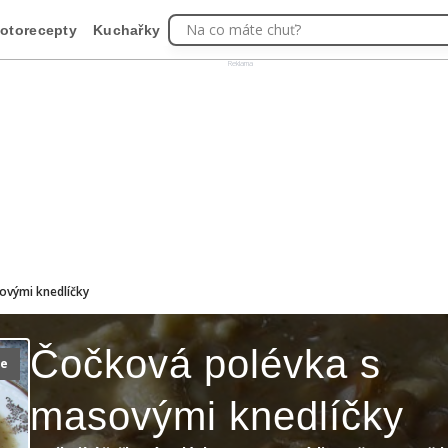
Na co máte chuť?
otorecepty
Kuchařky
Reklama
ovými knedlíčky
Čočková polévka s
ie
masovými knedlíčky