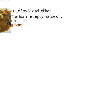
Gulášová kuchařka: 
Tradiční recepty na české 
163
receptů
guláše
Felix