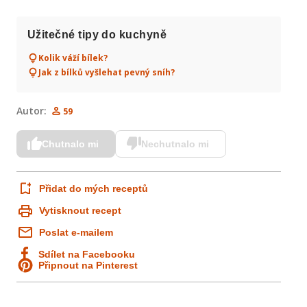
Užitečné tipy do kuchyně
Kolik váží bílek?
Jak z bílků vyšlehat pevný sníh?
Autor:
59
Chutnalo mi
Nechutnalo mi
Přidat do mých receptů
Vytisknout recept
Poslat e-mailem
č
Sdílet na Facebooku
Připnout na Pinterest