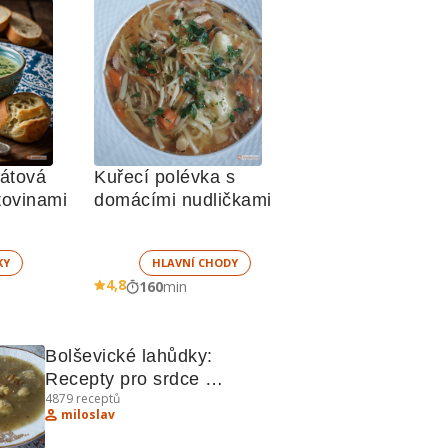
átová 
Kuřecí polévka s 
polévka s těstovinami 
domácími nudličkami
KY
HLAVNÍ CHODY
4,8
160
min
Bolševické lahůdky: 
Recepty pro srdce 
4879
receptů
východoevropské kuchyně
miloslav