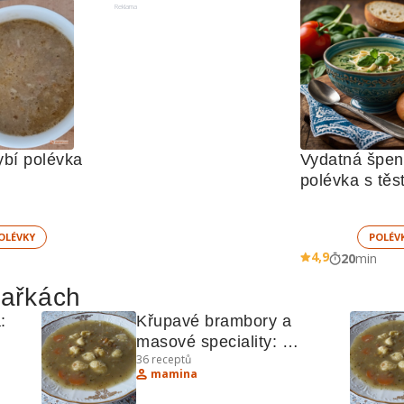
Reklama
ybí polévka
Vydatná špen
OLÉVKY
POLÉV
4,9
20
min
hařkách
 
Křupavé brambory a 
masové speciality: 
36
receptů
"
Recepty plné chuti
mamina