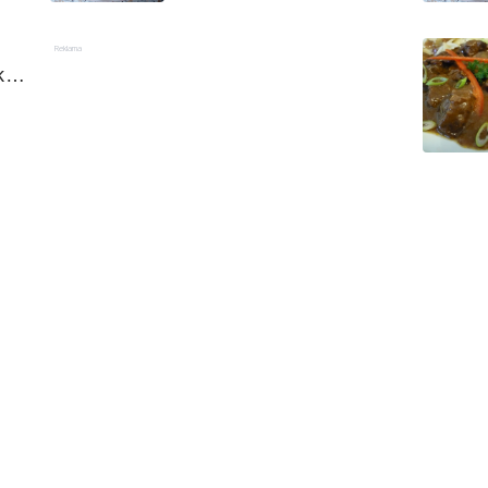
Reklama
é 