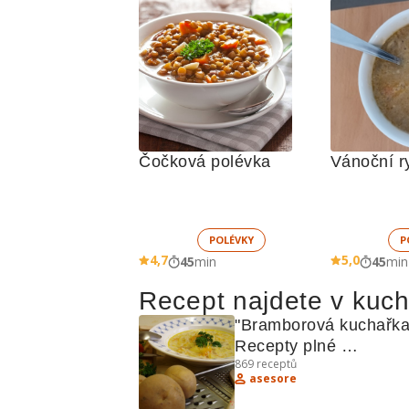
Čočková polévka
Vánoční r
POLÉVKY
P
4,7
5,0
45
min
45
min
Recept najdete v kuc
"Bramborová kuchařka:
Recepty plné 
869
receptů
bramborových lahůdek
asesore