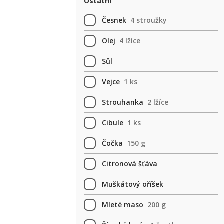
Ostatní
Česnek
4 stroužky
Olej
4 lžíce
Sůl
Vejce
1 ks
Strouhanka
2 lžíce
Cibule
1 ks
Čočka
150 g
Citronová šťáva
Muškátový oříšek
Mleté maso
200 g