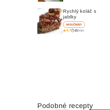
Rychlý koláč s 
jablky
MOUČNÍKY
4,7
45
min
Podobné recepty