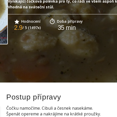
Vynikající čočková polévka pro ty, co rádi ve všem aspoň
Vhodná na sváteční stůl.
Hodnocení
Doba přípravy
2.9
35
min
/ 5 (1497x)
Postup přípravy
Čočku namočíme. Cibuli a česnek nasekáme.
Špenát opereme a nakrájíme na krátké proužky.