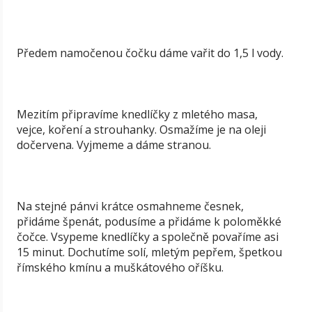
Předem namočenou čočku dáme vařit do 1,5 l vody.
Mezitím připravíme knedlíčky z mletého masa,
vejce, koření a strouhanky. Osmažíme je na oleji
dočervena. Vyjmeme a dáme stranou.
Na stejné pánvi krátce osmahneme česnek,
přidáme špenát, podusíme a přidáme k poloměkké
čočce. Vsypeme knedlíčky a společně povaříme asi
15 minut. Dochutíme solí, mletým pepřem, špetkou
římského kmínu a muškátového oříšku.