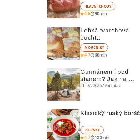
HLAVNÍ CHODY
4,8
90
min
Lehká tvarohová 
buchta
MOUČNÍKY
4,7
60
min
Gurmánem i pod 
stanem? Jak na 
polní kuchyni a na 
21. 07. 2026 / Vaření.cz
čem vařit
Klasický ruský borš
POLÉVKY
4,7
120
min