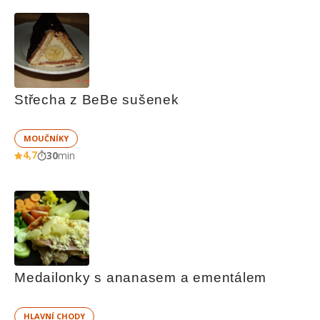
Střecha z BeBe sušenek
MOUČNÍKY
4,7
30
min
Medailonky s ananasem a ementálem
HLAVNÍ CHODY