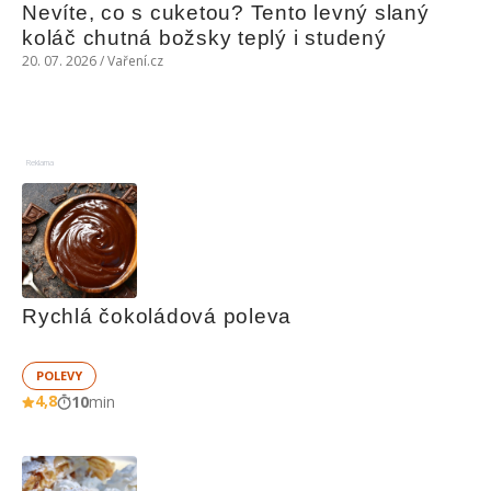
Nevíte, co s cuketou? Tento levný slaný 
koláč chutná božsky teplý i studený
20. 07. 2026 / Vaření.cz
Reklama
Rychlá čokoládová poleva
POLEVY
4,8
10
min