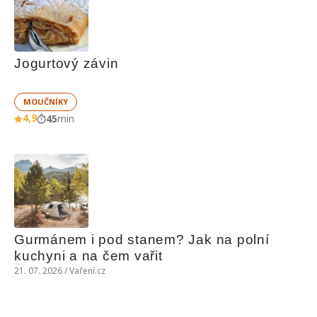
Jogurtový závin
MOUČNÍKY
4,9
45
min
Gurmánem i pod stanem? Jak na polní 
kuchyni a na čem vařit
21. 07. 2026 / Vaření.cz