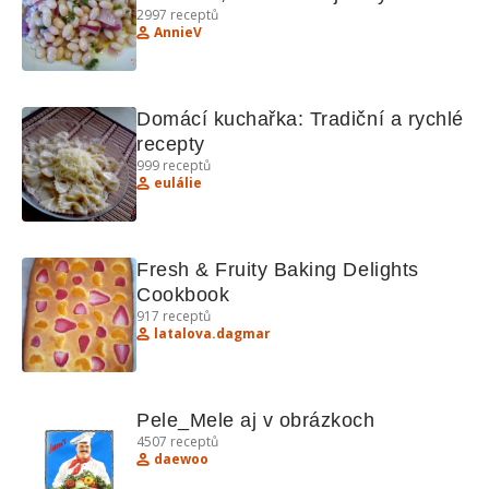
2997
receptů
AnnieV
Domácí kuchařka: Tradiční a rychlé 
recepty
999
receptů
eulálie
Fresh & Fruity Baking Delights 
Cookbook
917
receptů
latalova.dagmar
Pele_Mele aj v obrázkoch
4507
receptů
daewoo