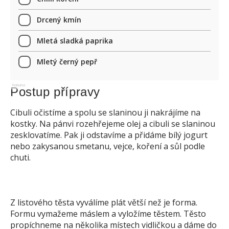
Drcený kmín
Mletá sladká paprika
Mletý černý pepř
Reklama
Postup přípravy
Cibuli očistíme a spolu se slaninou ji nakrájíme na
kostky. Na pánvi rozehřejeme olej a cibuli se slaninou
zesklovatíme. Pak ji odstavíme a přidáme bílý jogurt
nebo zakysanou smetanu, vejce, koření a sůl podle
chuti.
Z listového těsta vyválíme plát větší než je forma.
Formu vymažeme máslem a vyložíme těstem. Těsto
propíchneme na několika místech vidličkou a dáme do