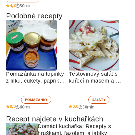
4,8
30
min
Podobné recepty
Pomazánka na topinky 
Těstovinový salát s 
z lilku, cukety, paprik, 
kuřecím masem a 
sušených rajčat a 
zeleninou 
žampionů
POMAZÁNKY
SALÁTY
0,0
0,0
60
min
30
min
Recept najdete v kuchařkách
Domácí kuchařka: Recepty s 
hruškami, fazolemi a jablky