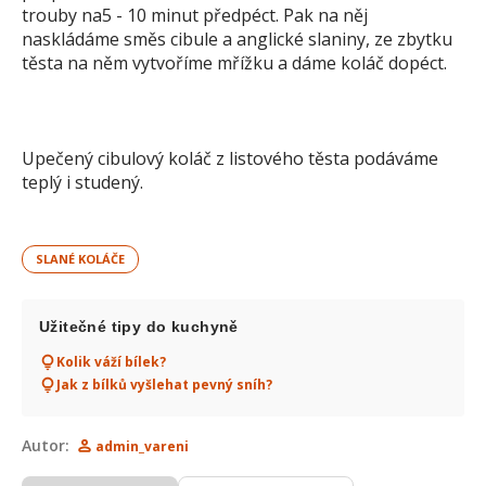
trouby na5 - 10 minut předpéct. Pak na něj
naskládáme směs cibule a anglické slaniny, ze zbytku
těsta na něm vytvoříme mřížku a dáme koláč dopéct.
Upečený cibulový koláč z listového těsta podáváme
teplý i studený.
SLANÉ KOLÁČE
Užitečné tipy do kuchyně
Kolik váží bílek?
Jak z bílků vyšlehat pevný sníh?
Autor:
admin_vareni