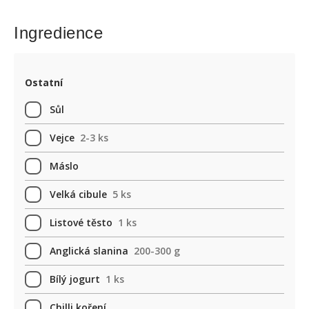
Ingredience
Ostatní
Sůl
Vejce
2-3 ks
Máslo
Velká cibule
5 ks
Listové těsto
1 ks
Anglická slanina
200-300 g
Bílý jogurt
1 ks
Chilli koření