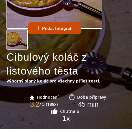
Přidat fotografii
Cibulový koláč z
listového těsta
Výborný slaný koláč pro všechny příležitosti.
Hodnocení
Doba přípravy
3.2
45
min
/ 5 (188x)
Chutnalo
1
x