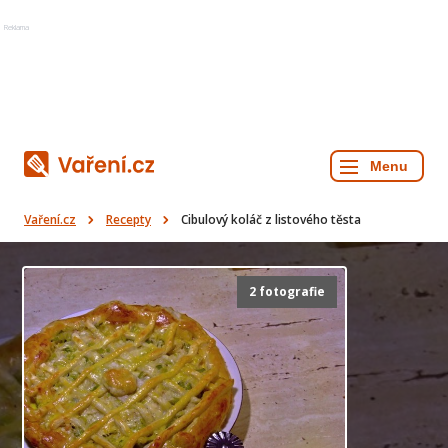
Reklama
Vaření.cz
Recepty
Cibulový koláč z listového těsta
2 fotografie