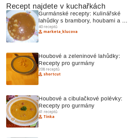
Recept najdete v kuchařkách
Gurmánské recepty: Kulinářské 
lahůdky s brambory, houbami a 
40
receptů
bylinkami
marketa_klucova
Houbové a zeleninové lahůdky: 
Recepty pro gurmány
208
receptů
shortcut
Houbové a cibulačkové polévky: 
Recepty pro gurmány
41
receptů
Tínka