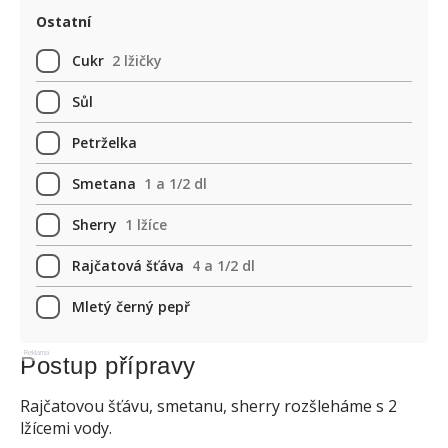
Ostatní
Cukr
2 lžičky
Sůl
Petrželka
Smetana
1 a 1/2 dl
Sherry
1 lžíce
Rajčatová šťáva
4 a 1/2 dl
Mletý černý pepř
Reklama
Postup přípravy
Rajčatovou šťávu, smetanu, sherry rozšleháme s 2
lžícemi vody.