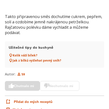
Takto připravenou směs dochutíme cukrem, pepřem,
solí a ozdobíme jemně nakrájenou petrželkou.
Rajčatovou polévku dáme vychladit a můžeme
podávat.
Užitečné tipy do kuchyně
Kolik váží bílek?
Jak z bílků vyšlehat pevný sníh?
Autor:
59
Chutnalo mi
Nechutnalo mi
Přidat do mých receptů