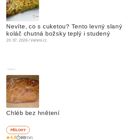
Nevíte, co s cuketou? Tento levný slaný 
koláč chutná božsky teplý i studený
20. 07. 2026 / Vaření.cz
Reklama
Chléb bez hnětení
PŘÍLOHY
4,8
60
min