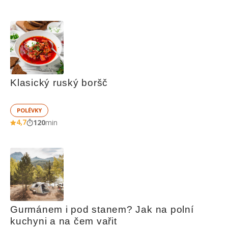
Klasický ruský boršč
POLÉVKY
4,7
120
min
Gurmánem i pod stanem? Jak na polní 
kuchyni a na čem vařit