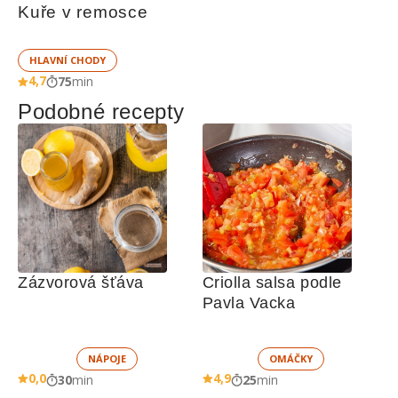
Kuře v remosce
HLAVNÍ CHODY
4,7
75
min
Podobné recepty
Zázvorová šťáva
Criolla salsa podle 
Pavla Vacka
NÁPOJE
OMÁČKY
0,0
4,9
30
min
25
min