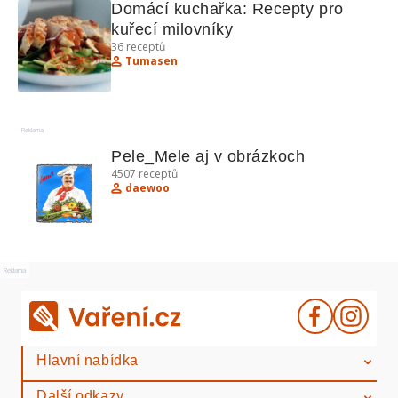
Domácí kuchařka: Recepty pro 
kuřecí milovníky
36
receptů
Tumasen
Reklama
Pele_Mele aj v obrázkoch
4507
receptů
daewoo
Reklama
Hlavní nabídka
Další odkazy