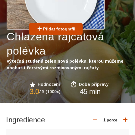
Přidat fotografii
Chlazená rajčatová
polévka
Výtečná studená zeleninová polévka, kterou můžeme
obohatit čerstvými rozmixovanými rajčaty.
Hodnocení
Doba přípravy
3.0
45
min
/ 5 (1000x)
Ingredience