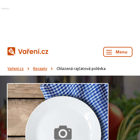
Reklama
Vaření.cz
Recepty
Chlazená rajčatová polévka