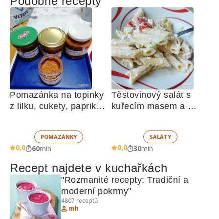
Podobné recepty
Pomazánka na topinky 
Těstovinový salát s 
z lilku, cukety, paprik, 
kuřecím masem a 
sušených rajčat a 
zeleninou 
žampionů
POMAZÁNKY
SALÁTY
0,0
0,0
60
min
30
min
Recept najdete v kuchařkách
"Rozmanité recepty: Tradiční a 
moderní pokrmy"
4807
receptů
mh