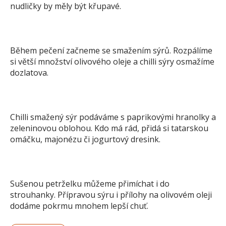
nudličky by měly být křupavé.
Během pečení začneme se smažením sýrů. Rozpálíme
si větší množství olivového oleje a chilli sýry osmažíme
dozlatova.
Chilli smažený sýr podáváme s paprikovými hranolky a
zeleninovou oblohou. Kdo má rád, přidá si tatarskou
omáčku, majonézu či jogurtový dresink.
Sušenou petrželku můžeme přimíchat i do
strouhanky. Přípravou sýru i přílohy na olivovém oleji
dodáme pokrmu mnohem lepší chuť.