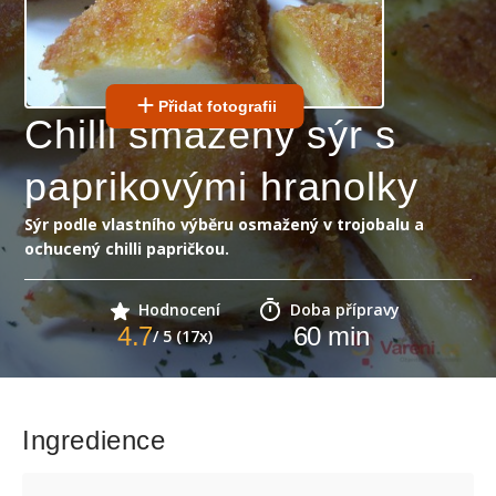
Přidat fotografii
Chilli smažený sýr s
paprikovými hranolky
Sýr podle vlastního výběru osmažený v trojobalu a
ochucený chilli papričkou.
Hodnocení
Doba přípravy
4.7
60
min
/ 5 (17x)
Ingredience