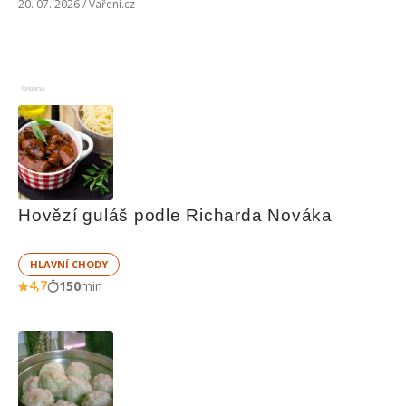
20. 07. 2026 / Vaření.cz
Reklama
Hovězí guláš podle Richarda Nováka
HLAVNÍ CHODY
4,7
150
min