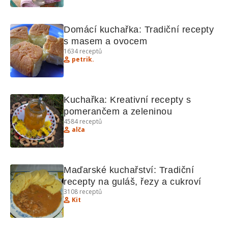
Domácí kuchařka: Tradiční recepty 
s masem a ovocem
1634
receptů
petrik.
Kuchařka: Kreativní recepty s 
pomerančem a zeleninou
4584
receptů
alča
Maďarské kuchařství: Tradiční 
recepty na guláš, řezy a cukroví
3108
receptů
Kit