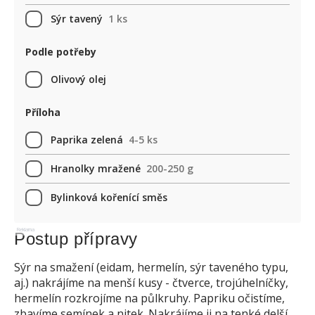
Sýr tavený
1 ks
Podle potřeby
Olivový olej
Příloha
Paprika zelená
4-5 ks
Hranolky mražené
200-250 g
Bylinková kořenící směs
Reklama
Postup přípravy
Sýr na smažení (eidam, hermelín, sýr taveného typu,
aj.) nakrájíme na menší kusy - čtverce, trojúhelníčky,
hermelín rozkrojíme na půlkruhy. Papriku očistíme,
zbavíme semínek a nitek. Nakrájíme ji na tenké delší