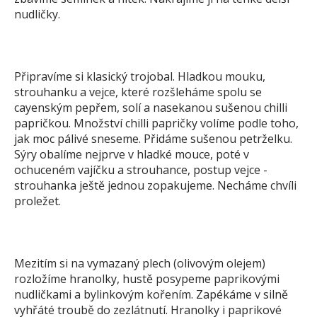
nudličky.
Připravíme si klasický trojobal. Hladkou mouku,
strouhanku a vejce, které rozšleháme spolu se
cayenským pepřem, solí a nasekanou sušenou chilli
papričkou. Množství chilli papričky volíme podle toho,
jak moc pálivé sneseme. Přidáme sušenou petrželku.
Sýry obalíme nejprve v hladké mouce, poté v
ochuceném vajíčku a strouhance, postup vejce -
strouhanka ještě jednou zopakujeme. Necháme chvíli
proležet.
Mezitím si na vymazaný plech (olivovým olejem)
rozložíme hranolky, hustě posypeme paprikovými
nudličkami a bylinkovým kořením. Zapékáme v silně
vyhřáté troubě do zezlátnutí. Hranolky i paprikové