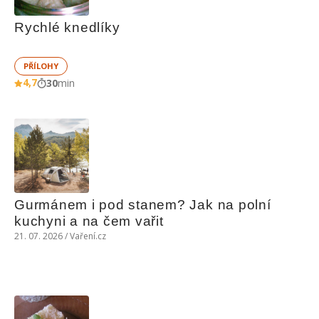
Rychlé knedlíky
PŘÍLOHY
4,7
30
min
Gurmánem i pod stanem? Jak na polní 
kuchyni a na čem vařit
21. 07. 2026 / Vaření.cz