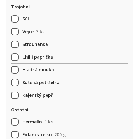
Trojobal
Sůl
Vejce
3 ks
Strouhanka
Chilli paprička
Hladká mouka
Sušená petrželka
Kajenský pepř
Ostatní
Hermelín
1 ks
Eidam v celku
200 g