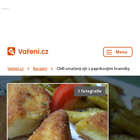
Reklama
Vaření.cz
Recepty
Chilli smažený sýr s paprikovými hranolky
1 fotografie