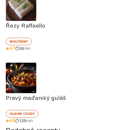
Řezy Raffaello
MOUČNÍKY
4,7
30
min
Pravý maďarský guláš
HLAVNÍ CHODY
4,8
120
min