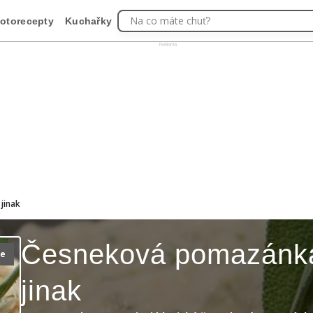
Na co máte chuť?
otorecepty
Kuchařky
Reklama
jinak
Česneková pomazánk
ie
jinak