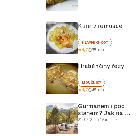
chutná božsky teplý 
i studený
Reklama
Kuře v remosce
HLAVNÍ CHODY
4,7
75
min
Hraběnčiny řezy
MOUČNÍKY
4,7
45
min
Gurmánem i pod 
stanem? Jak na 
polní kuchyni a na 
21. 07. 2026 / Vaření.cz
čem vařit