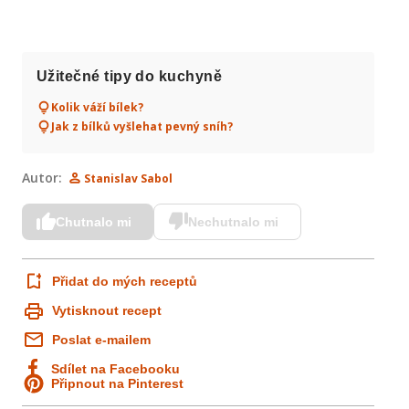
Užitečné tipy do kuchyně
Kolik váží bílek?
Jak z bílků vyšlehat pevný sníh?
Autor:
Stanislav Sabol
Chutnalo mi
Nechutnalo mi
Přidat do mých receptů
Vytisknout recept
Poslat e-mailem
Sdílet na Facebooku
Připnout na Pinterest