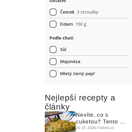
Ostatní
Česnek
3 stroužky
Eidam
150 g
Podle chuti
Sůl
Majonéza
Mletý černý pepř
Nejlepší recepty a
články
Nevíte, co s 
cuketou? Tento 
levný slaný koláč 
20. 07. 2026 / Vaření.cz