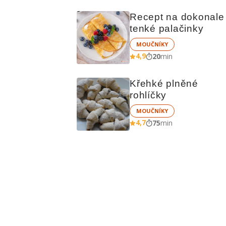
Recept na dokonale 
tenké palačinky
MOUČNÍKY
4,9
20
min
Křehké plněné 
rohlíčky
MOUČNÍKY
4,7
75
min