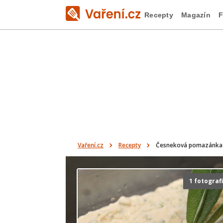
Recepty
Magazín
F
Vaření.cz
Recepty
Česneková pomazánka 
1 fotograf