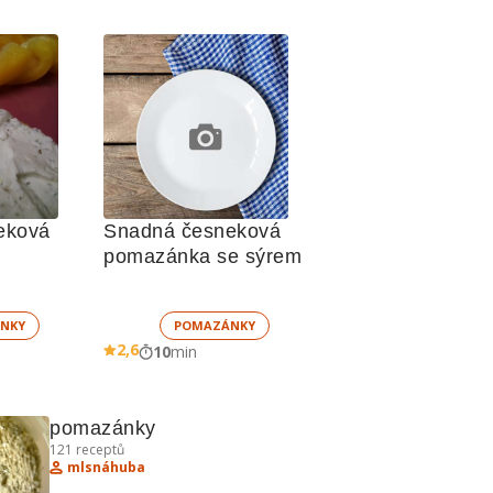
ková 
Snadná česneková 
pomazánka se sýrem
NKY
POMAZÁNKY
2,6
10
min
pomazánky
121
receptů
mlsnáhuba