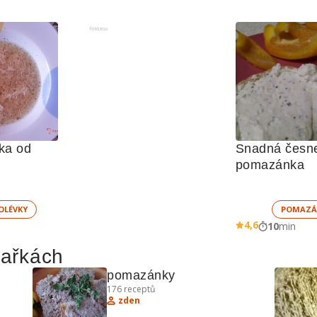
Reklama
a od 
Snadná česne
pomazánka
OLÉVKY
POMAZÁ
4,6
10
min
hařkách
pomazánky
176
receptů
zden