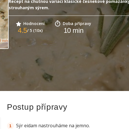
Recept na chutnou variaci klasické česnekové pomazánk
strouhaným sýrem.
Hodnocení
Doba přípravy
4.5
10
min
/ 5 (10x)
Postup přípravy
Sýr eidam nastrouháme na jemno.