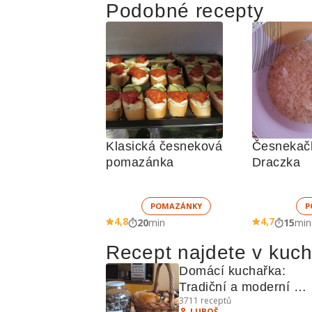
Podobné recepty
Klasická česneková 
Česnekačk
pomazánka
Draczka
POMAZÁNKY
P
4,8
4,7
20
min
15
min
Recept najdete v kuc
Domácí kuchařka: 
Tradiční a moderní 
3711
receptů
recepty pro každou 
LUBOŠ