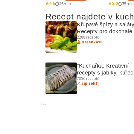
4,6
5,0
25
min
75
min
Recept najdete v kuc
Křupavé špízy a saláty:
Recepty pro dokonalé 
2288
receptů
grilování a osvěžující 
Dašenka18
saláty
"Kuchařka: Kreativní 
recepty s jablky, kuřec
7856
receptů
králíkem a bochánky"
cipisekT
Reklama