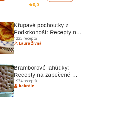
0,0
Křupavé pochoutky z 
Podkrkonoší: Recepty na 
1225
receptů
placky, pomazánky a 
Laura Živná
sladké dobroty
Bramborové lahůdky: 
Recepty na zapečené 
1934
receptů
brambory a další 
babrdle
pochoutky