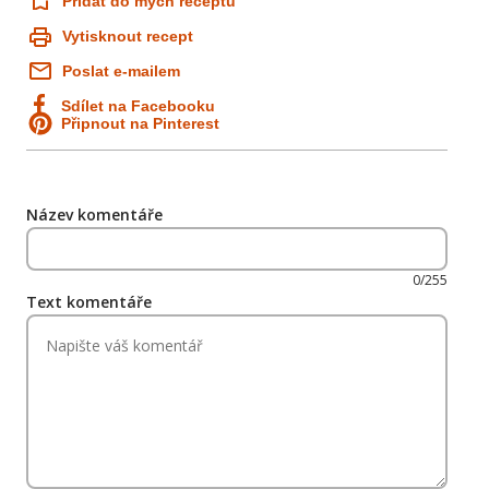
Přidat do mých receptů
Vytisknout recept
Poslat e-mailem
Sdílet na Facebooku
Připnout na Pinterest
Název komentáře
0/255
Text komentáře