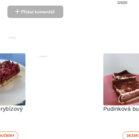
0/600
Přidat komentář
Reklama
Reklama
rybízový 
UČNÍKY
DEZER