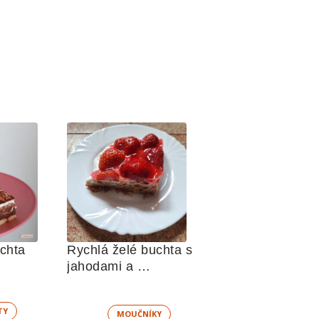
Pudinková buchta 
Rychlá želé buchta s 
jahodami a 
mascarpone
TY
MOUČNÍKY