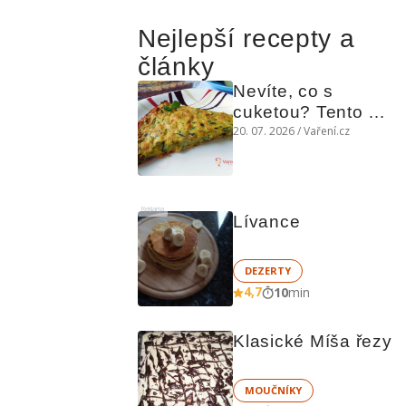
Nejlepší recepty a
články
Nevíte, co s 
cuketou? Tento 
levný slaný koláč 
20. 07. 2026 / Vaření.cz
chutná božsky teplý 
i studený
Reklama
Lívance
DEZERTY
4,7
10
min
Klasické Míša řezy
MOUČNÍKY