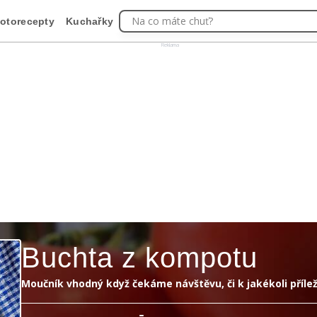
Na co máte chuť?
otorecepty
Kuchařky
Reklama
Buchta z kompotu
Moučník vhodný když čekáme návštěvu, či k jakékoli přílež