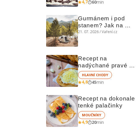
4,7
60
min
Gurmánem i pod 
stanem? Jak na 
polní kuchyni a na 
21. 07. 2026 / Vaření.cz
čem vařit
Recept na 
nadýchané pravé 
stánkové langoše
HLAVNÍ CHODY
4,8
45
min
Recept na dokonale 
tenké palačinky
MOUČNÍKY
4,9
20
min