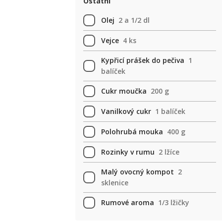
Ostatní
Olej
2 a 1/2 dl
Vejce
4 ks
Kypřicí prášek do pečiva
1
balíček
Cukr moučka
200 g
Vanilkový cukr
1 balíček
Polohrubá mouka
400 g
Rozinky v rumu
2 lžíce
Malý ovocný kompot
2
sklenice
Rumové aroma
1/3 lžičky