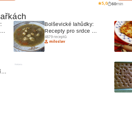
5,0
60
min
hařkách
 
Bolševické lahůdky: 
Recepty pro srdce 
4879
receptů
východoevropské kuchyně
miloslav
Reklama
ím, 