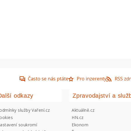
Často se nás ptáte
Pro inzerenty
RSS zdr
Další odkazy
Zpravodajství a služ
odmínky služby Vaření.cz
Aktuálně.cz
ookies
HN.cz
astavení soukromí
Ekonom