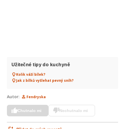
Užitečné tipy do kuchyně
Kolik váží bílek?
Jak z bílků vyšlehat pevný sníh?
Autor:
Fendryska
Chutnalo mi
Nechutnalo mi