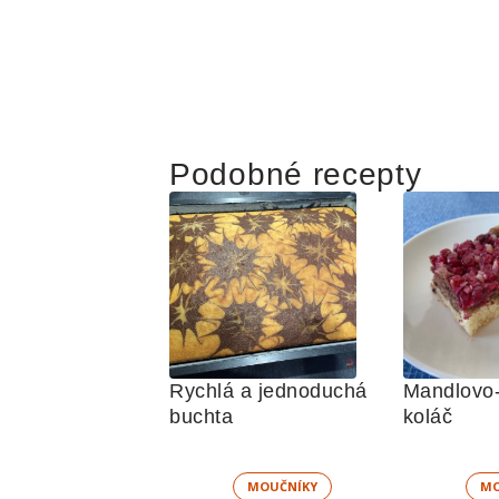
Podobné recepty
Rychlá a jednoduchá 
Mandlovo-
buchta
koláč
MOUČNÍKY
MO