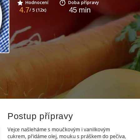
Hodnocení
Doba přípravy
4.7
45
min
/ 5 (12x)
Postup přípravy
Vejce našleháme s moučkovým i vanilkovým
cukrem, přidáme olej, mouku s práškem do pečiva,