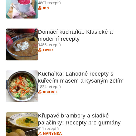
4807
receptů
mh
Domácí kuchařka: Klasické a 
moderní recepty
3486
receptů
rover
Kuchařka: Lahodné recepty s 
kuřecím masem a kysaným zelím
1824
receptů
marion
Křupavé brambory a sladké 
palačinky: Recepty pro gurmány
611
receptů
NANYNKA