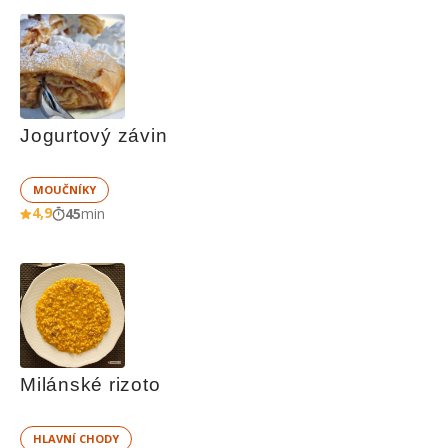
Jogurtový závin
MOUČNÍKY
4,9
45
min
Milánské rizoto
HLAVNÍ CHODY