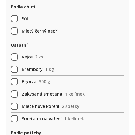
Podle chuti
Sůl
Mletý černý pepř
Ostatní
Vejce
2 ks
Brambory
1 kg
Brynza
300 g
Zakysaná smetana
1 kelímek
Mleté nové koření
2 špetky
Smetana na vaření
1 kelímek
Podle potřeby