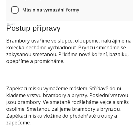
Máslo na vymazání formy
Reklama
Postup přípravy
Brambory uvaříme ve slupce, oloupeme, nakrájíme na
kolečka necháme vychladnout. Brynzu smícháme se
zakysanou smetanou. Přidáme nové koření, bazalku,
opepříme a promícháme.
Zapékací misku vymažeme máslem. Střídavě do ní
klademe vrstvu brambory a brynzy. Poslední vrstvou
jsou brambory. Ve smetaně rozšleháme vejce a směs
osolíme. Smetanou zalijeme brambory s brynzou.
Zapékací misku vložíme do předehřáté trouby a
zapečeme.