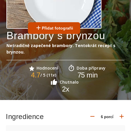
Přidat fotografii
Brambory s brynzou
Netradičně zapečené brambory. Tentokrát recept s
brynzou.
Hodnocení
Doba přípravy
4.7
75
min
/ 5 (11x)
Chutnalo
2
x
Ingredience