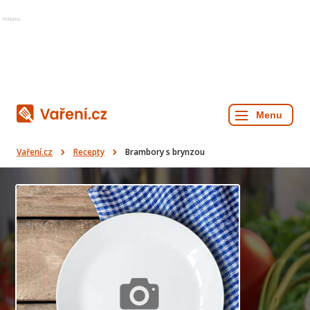
Reklama
Vaření.cz
Recepty
Brambory s brynzou