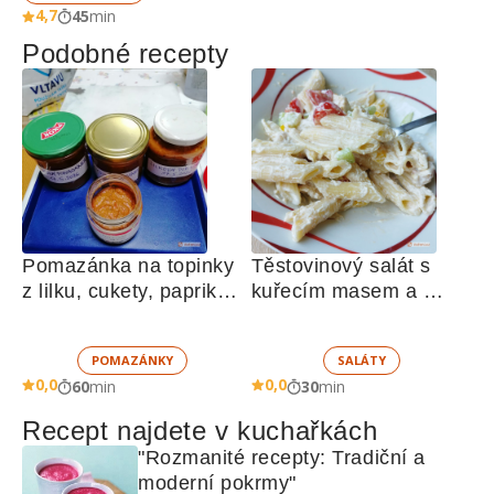
4,7
45
min
Podobné recepty
Pomazánka na topinky 
Těstovinový salát s 
z lilku, cukety, paprik, 
kuřecím masem a 
sušených rajčat a 
zeleninou 
žampionů
POMAZÁNKY
SALÁTY
0,0
0,0
60
min
30
min
Recept najdete v kuchařkách
"Rozmanité recepty: Tradiční a 
moderní pokrmy"