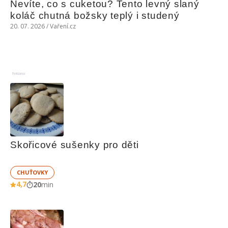
Nevíte, co s cuketou? Tento levný slaný 
koláč chutná božsky teplý i studený
20. 07. 2026 / Vaření.cz
Reklama
Skořicové sušenky pro děti
CHUŤOVKY
4,7
20
min