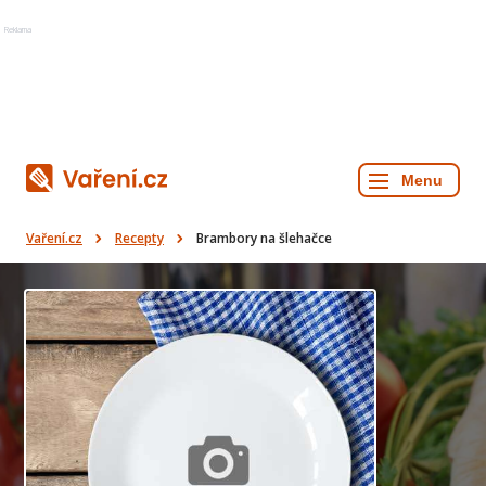
Reklama
Vaření.cz
Recepty
Brambory na šlehačce