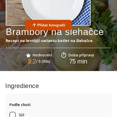
Přidat fotografii
Brambory na šlehačce
Recept na levnější variantu kotlet na šlehačce.
Hodnocení
Doba přípravy
3.2
75
min
/ 5 (93x)
Ingredience
Podle chuti
Sůl