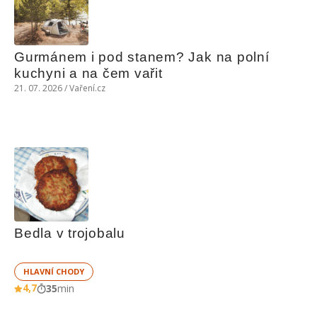
Gurmánem i pod stanem? Jak na polní 
kuchyni a na čem vařit
21. 07. 2026 / Vaření.cz
Bedla v trojobalu
HLAVNÍ CHODY
4,7
35
min