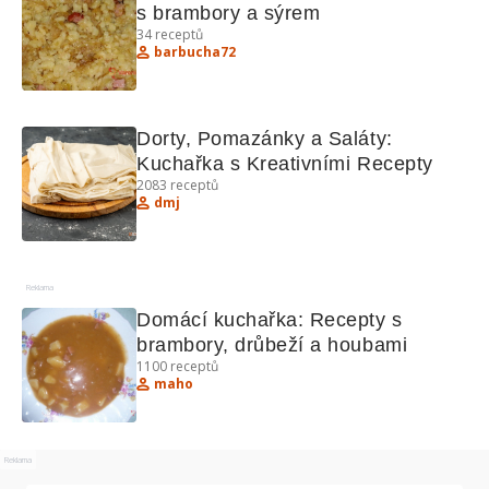
s brambory a sýrem
34
receptů
barbucha72
Dorty, Pomazánky a Saláty: 
Kuchařka s Kreativními Recepty
2083
receptů
dmj
Reklama
Domácí kuchařka: Recepty s 
brambory, drůbeží a houbami
1100
receptů
maho
Reklama