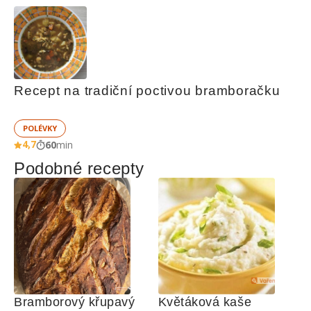
Recept na tradiční poctivou bramboračku
POLÉVKY
4,7
60
min
Podobné recepty
Bramborový křupavý 
Květáková kaše