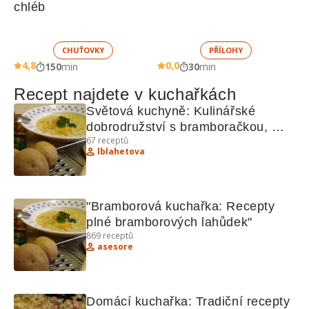
chléb
CHUŤOVKY
PŘÍLOHY
4,8
0,0
150
min
30
min
Recept najdete v kuchařkách
Světová kuchyně: Kulinářské 
dobrodružství s bramboračkou, 
67
receptů
sójovým masem a jehněčím - 
lblahetova
recepty pro inspiraci
"Bramborová kuchařka: Recepty 
plné bramborových lahůdek"
869
receptů
asesore
Domácí kuchařka: Tradiční recepty 