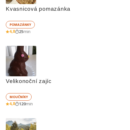
Kvasnicová pomazánka
POMAZÁNKY
4,8
25
min
Velikonoční zajíc
MOUČNÍKY
4,8
120
min