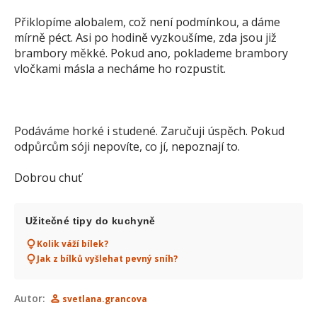
Přiklopíme alobalem, což není podmínkou, a dáme
mírně péct. Asi po hodině vyzkoušíme, zda jsou již
brambory měkké. Pokud ano, poklademe brambory
vločkami másla a necháme ho rozpustit.
Podáváme horké i studené. Zaručuji úspěch. Pokud
odpůrcům sóji nepovíte, co jí, nepoznají to.
Dobrou chuť
Užitečné tipy do kuchyně
Kolik váží bílek?
Jak z bílků vyšlehat pevný sníh?
Autor:
svetlana.grancova