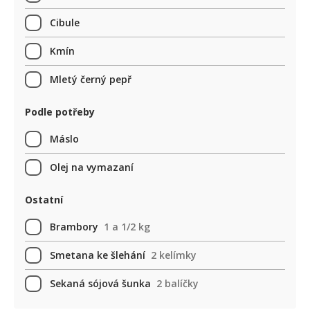
Cibule
Kmín
Mletý černý pepř
Podle potřeby
Máslo
Olej na vymazaní
Ostatní
Brambory
1 a 1/2 kg
Smetana ke šlehání
2 kelímky
Sekaná sójová šunka
2 balíčky