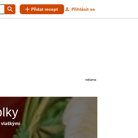
Přidat recept
Přihlásit se
blky
 vlaškými