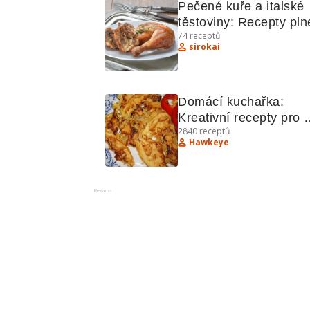
Pečené kuře a italské 
těstoviny: Recepty plné
74
receptů
chuti
sirokai
Domácí kuchařka: 
Kreativní recepty pro 
2840
receptů
každý den
Hawkeye
Reklama