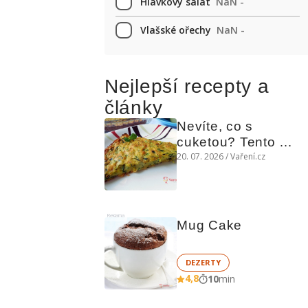
Hlávkový salát
NaN -
Vlašské ořechy
NaN -
Nejlepší recepty a
články
Nevíte, co s 
cuketou? Tento 
levný slaný koláč 
20. 07. 2026 / Vaření.cz
chutná božsky teplý 
i studený
Reklama
Mug Cake
DEZERTY
4,8
10
min