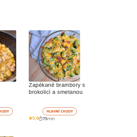
Zapékané brambory s 
brokolicí a smetanou 
HODY
HLAVNÍ CHODY
5,0
75
min