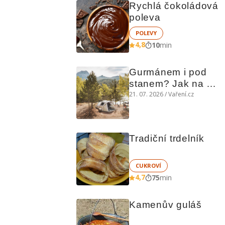
Rychlá čokoládová 
poleva
POLEVY
4,8
10
min
Gurmánem i pod 
stanem? Jak na 
polní kuchyni a na 
21. 07. 2026 / Vaření.cz
čem vařit
Tradiční trdelník
CUKROVÍ
4,7
75
min
Kamenův guláš