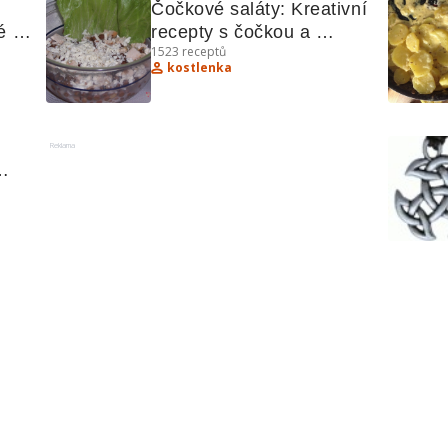
Čočkové saláty: Kreativní 
 
recepty s čočkou a 
1523
receptů
kuřecím masem
kostlenka
Reklama