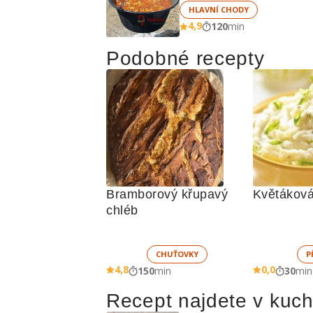
HLAVNÍ CHODY
4,9
120
min
Podobné recepty
Bramborový křupavý 
Květáková
chléb
CHUŤOVKY
P
4,8
0,0
150
min
30
min
Recept najdete v kuc