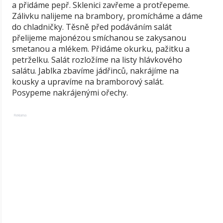
a přidáme pepř. Sklenici zavřeme a protřepeme.
Zálivku nalijeme na brambory, promícháme a dáme
do chladničky. Těsně před podáváním salát
přelijeme majonézou smíchanou se zakysanou
smetanou a mlékem. Přidáme okurku, pažitku a
petrželku. Salát rozložíme na listy hlávkového
salátu. Jablka zbavíme jádřinců, nakrájíme na
kousky a upravíme na bramborový salát.
Posypeme nakrájenými ořechy.
Reklama