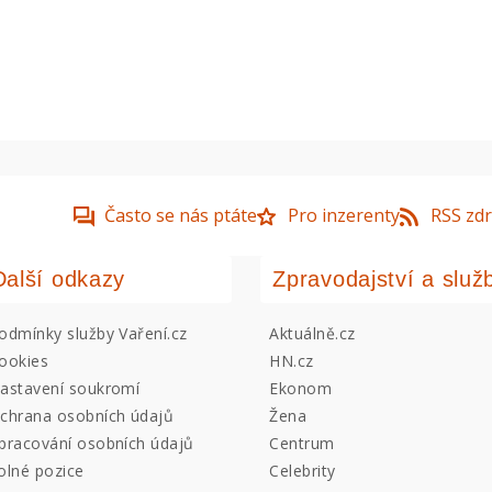
Často se nás ptáte
Pro inzerenty
RSS zdr
Další odkazy
Zpravodajství a služ
odmínky služby Vaření.cz
Aktuálně.cz
ookies
HN.cz
astavení soukromí
Ekonom
chrana osobních údajů
Žena
pracování osobních údajů
Centrum
olné pozice
Celebrity