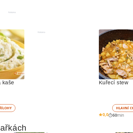
Reklama
Reklama
 kaše
Kuřecí stew 
ŘÍLOHY
HLAVNÍ C
0,0
60
min
hařkách