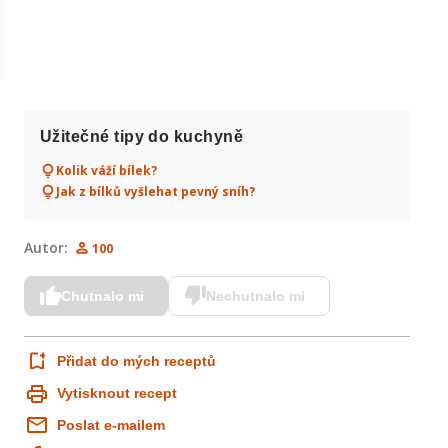
Užitečné tipy do kuchyně
Kolik váží bílek?
Jak z bílků vyšlehat pevný sníh?
Autor:
100
Chutnalo mi
Nechutnalo mi
Přidat do mých receptů
Vytisknout recept
Poslat e-mailem