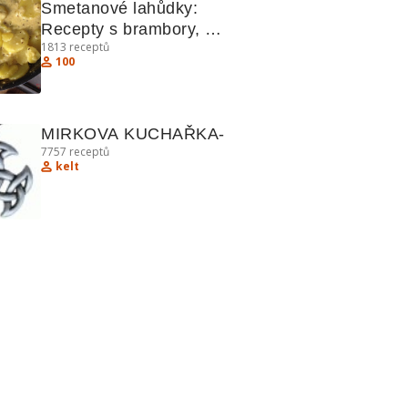
Smetanové lahůdky: 
Recepty s brambory, 
1813
receptů
candátem a houbami
100
MIRKOVA KUCHAŘKA-
7757
receptů
kelt