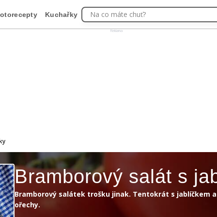
Na co máte chuť?
otorecepty
Kuchařky
Reklama
ky
Bramborový salát s ja
Bramborový salátek trošku jinak. Tentokrát s jablíčkem a
ořechy.