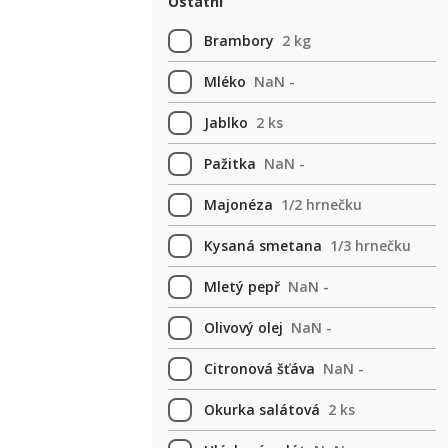
Ostatní
Brambory
2 kg
Mléko
NaN -
Jablko
2 ks
Pažitka
NaN -
Majonéza
1/2 hrnečku
Kysaná smetana
1/3 hrnečku
Mletý pepř
NaN -
Olivový olej
NaN -
Citronová šťáva
NaN -
Okurka salátová
2 ks