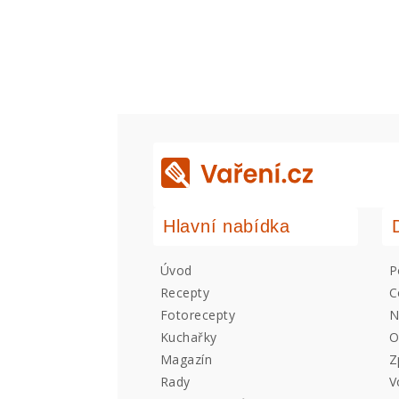
Hlavní nabídka
Úvod
P
Recepty
C
Fotorecepty
N
Kuchařky
O
Magazín
Z
Rady
V