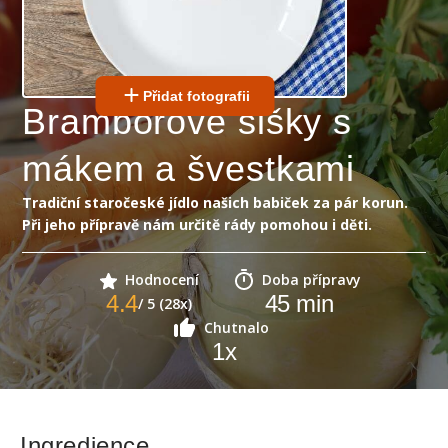
Přidat fotografii
Bramborové šišky s
mákem a švestkami
Tradiční staročeské jídlo našich babiček za pár korun.
Při jeho přípravě nám určitě rády pomohou i děti.
Hodnocení
Doba přípravy
4.4
45
min
/ 5 (28x)
Chutnalo
1
x
Ingredience