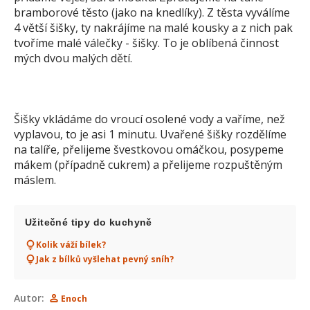
bramborové těsto (jako na knedlíky). Z těsta vyválíme
4 větší šišky, ty nakrájíme na malé kousky a z nich pak
tvoříme malé válečky - šišky. To je oblíbená činnost
mých dvou malých dětí.
Šišky vkládáme do vroucí osolené vody a vaříme, než
vyplavou, to je asi 1 minutu. Uvařené šišky rozdělíme
na talíře, přelijeme švestkovou omáčkou, posypeme
mákem (případně cukrem) a přelijeme rozpuštěným
máslem.
Užitečné tipy do kuchyně
Kolik váží bílek?
Jak z bílků vyšlehat pevný sníh?
Autor:
Enoch