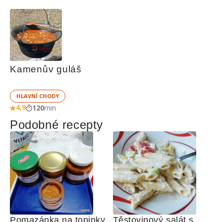
Kamenův guláš
HLAVNÍ CHODY
4,9
120
min
Podobné recepty
Pomazánka na topinky 
Těstovinový salát s 