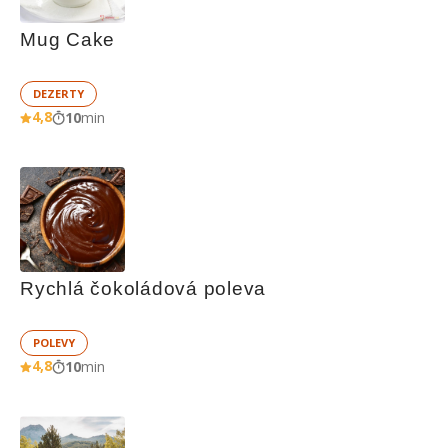
Mug Cake
DEZERTY
4,8
10
min
Rychlá čokoládová poleva
POLEVY
4,8
10
min