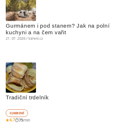
Gurmánem i pod stanem? Jak na polní 
kuchyni a na čem vařit
21. 07. 2026 / Vaření.cz
Tradiční trdelník
CUKROVÍ
4,7
75
min