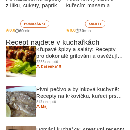
z lilku, cukety, paprik, 
kuřecím masem a 
sušených rajčat a 
zeleninou 
žampionů
POMAZÁNKY
SALÁTY
0,0
0,0
60
min
30
min
Recept najdete v kuchařkách
Křupavé špízy a saláty: Recepty 
pro dokonalé grilování a osvěžující 
2288
receptů
saláty
Dašenka18
Pivní pečivo a bylinková kuchyně: 
Recepty na krkovičku, kuřecí prsa, 
813
receptů
hruškové taštičky, bažanta a krůtí 
Máj
játra
Domácí kuchařka: Kreativní recepty 