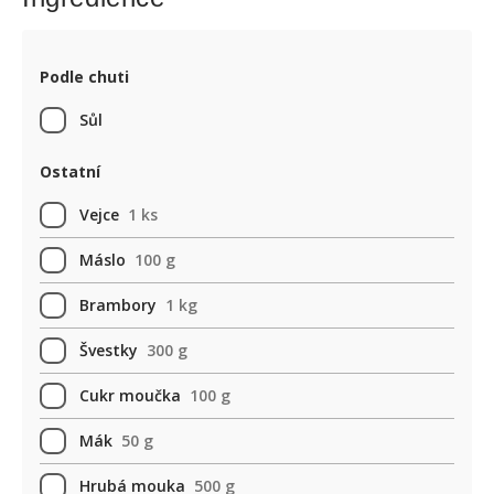
Podle chuti
Sůl
Ostatní
Vejce
1 ks
Máslo
100 g
Brambory
1 kg
Švestky
300 g
Cukr moučka
100 g
Mák
50 g
Hrubá mouka
500 g