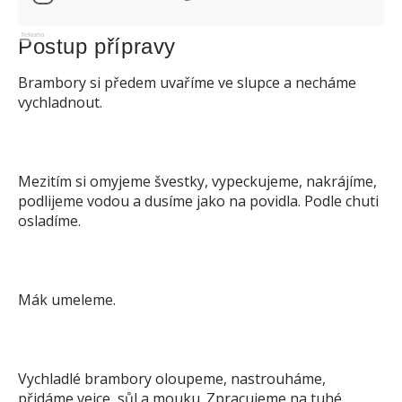
Reklama
Postup přípravy
Brambory si předem uvaříme ve slupce a necháme
vychladnout.
Mezitím si omyjeme švestky, vypeckujeme, nakrájíme,
podlijeme vodou a dusíme jako na povidla. Podle chuti
osladíme.
Mák umeleme.
Vychladlé brambory oloupeme, nastrouháme,
přidáme vejce, sůl a mouku. Zpracujeme na tuhé