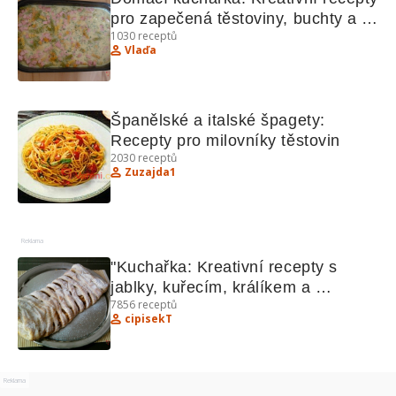
pro zapečená těstoviny, buchty a 
1030
receptů
zmrzlinu
Vlaďa
Španělské a italské špagety: 
Recepty pro milovníky těstovin
2030
receptů
Zuzajda1
Reklama
"Kuchařka: Kreativní recepty s 
jablky, kuřecím, králíkem a 
7856
receptů
bochánky"
cipisekT
Reklama