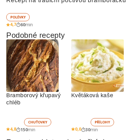
Recept na tradiční poctivou bramboračku
POLÉVKY
4,7
60
min
Podobné recepty
Bramborový křupavý 
Květáková kaše
chléb
CHUŤOVKY
PŘÍLOHY
4,8
0,0
150
min
30
min