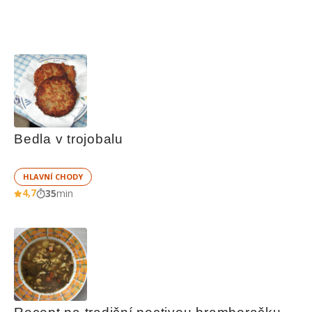
Bedla v trojobalu
HLAVNÍ CHODY
4,7
35
min