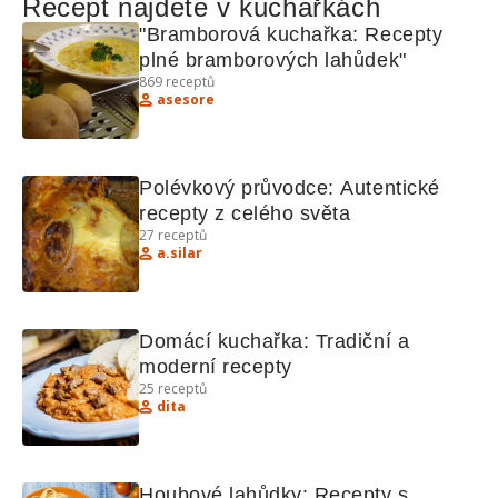
Recept najdete v kuchařkách
"Bramborová kuchařka: Recepty 
plné bramborových lahůdek"
869
receptů
asesore
Polévkový průvodce: Autentické 
recepty z celého světa
27
receptů
a.silar
Domácí kuchařka: Tradiční a 
moderní recepty
25
receptů
dita
Houbové lahůdky: Recepty s 