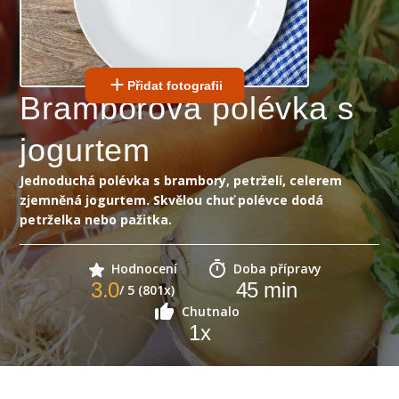
Přidat fotografii
Bramborová polévka s
jogurtem
Jednoduchá polévka s brambory, petrželí, celerem
zjemněná jogurtem. Skvělou chuť polévce dodá
petrželka nebo pažitka.
Hodnocení
Doba přípravy
3.0
45
min
/ 5 (801x)
Chutnalo
1
x