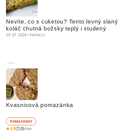
Nevíte, co s cuketou? Tento levný slaný 
koláč chutná božsky teplý i studený
20. 07. 2026 / Vaření.cz
Reklama
Kvasnicová pomazánka
POMAZÁNKY
4,8
25
min