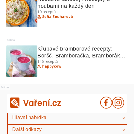
houbami na každý den
10
receptů
Soňa Zouharová
Reklama
Křupavé bramborové recepty: 
Boršč, Bramboračka, Bramboráky a 
146
receptů
další polévky
happycow
Reklama
Hlavní nabídka
Další odkazy