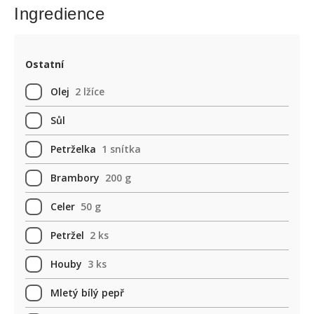
Ingredience
Ostatní
Olej
2 lžíce
Sůl
Petrželka
1 snítka
Brambory
200 g
Celer
50 g
Petržel
2 ks
Houby
3 ks
Mletý bílý pepř