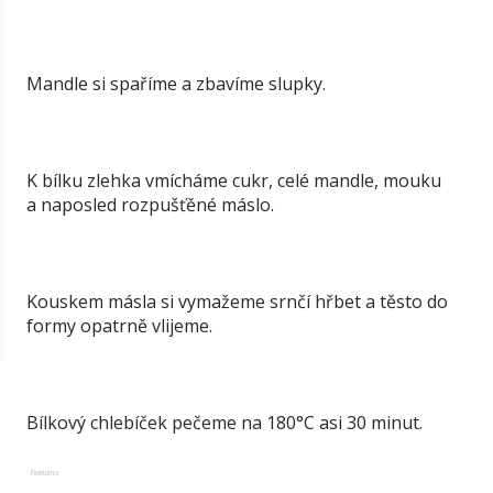
Mandle si spaříme a zbavíme slupky.
K bílku zlehka vmícháme cukr, celé mandle, mouku
a naposled rozpušťěné máslo.
Kouskem másla si vymažeme srnčí hřbet a těsto do
formy opatrně vlijeme.
Bílkový chlebíček pečeme na 180°C asi 30 minut.
Reklama