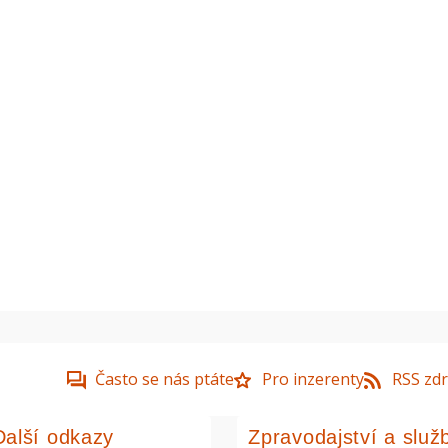
Často se nás ptáte
Pro inzerenty
RSS zdr
Další odkazy
Zpravodajství a služ