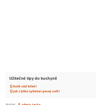
Užitečné tipy do kuchyně
Kolik váží bílek?
Jak z bílků vyšlehat pevný sníh?
Autor:
admin_terka