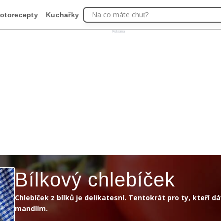
Na co máte chuť?
otorecepty
Kuchařky
Reklama
Bílkový chlebíček
Chlebíček z bílků je delikatesní. Tentokrát pro ty, kteří d
mandlím.