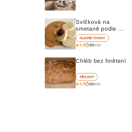
čem vařit
Svíčková na 
smetaně podle 
Richarda Nováka
HLAVNÍ CHODY
4,8
90
min
Chléb bez hnětení
PŘÍLOHY
4,8
60
min