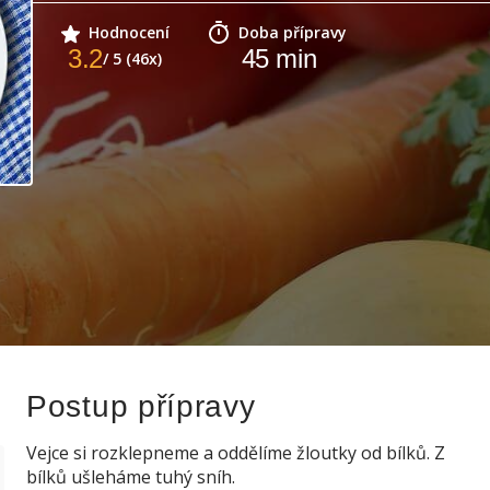
Hodnocení
Doba přípravy
3.2
45
min
/ 5 (46x)
Postup přípravy
Vejce si rozklepneme a oddělíme žloutky od bílků. Z
bílků ušleháme tuhý sníh.