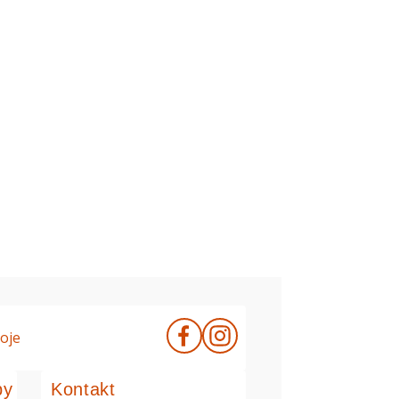
oje
by
Kontakt