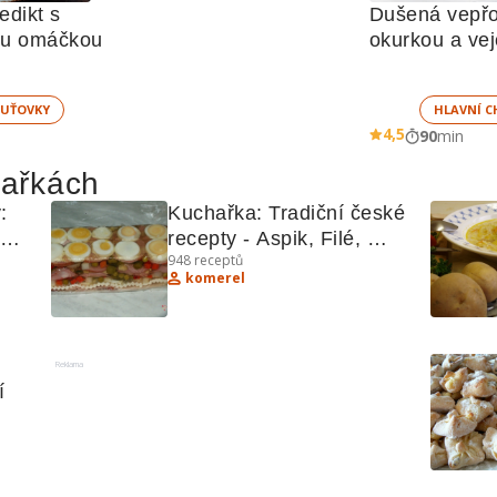
dikt s 
Dušená vepřov
ou omáčkou
okurkou a ve
UŤOVKY
HLAVNÍ C
4,5
90
min
hařkách
 
Kuchařka: Tradiční české 
recepty - Aspik, Filé, 
948
receptů
Koprová omáčka
komerel
Reklama
í