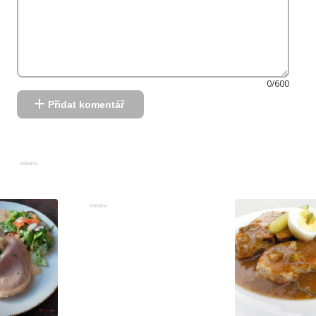
0/600
Přidat komentář
Reklama
Reklama