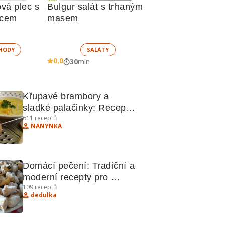
á plec s 
Bulgur salát s trhaným 
jcem
masem
HODY
SALÁTY
0,0
30
min
Křupavé brambory a 
sladké palačinky: Recepty 
611
receptů
pro gurmány
NANYNKA
Domácí pečení: Tradiční a 
moderní recepty pro 
109
receptů
sladké pochoutky
dedulka