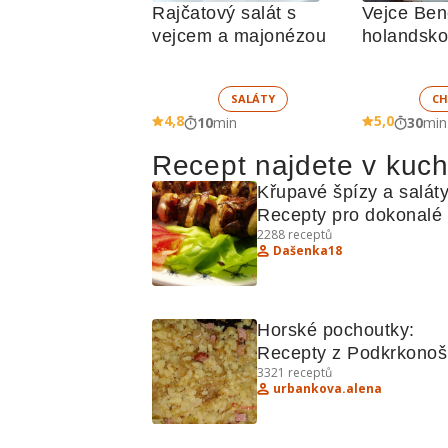
Rajčatový salát s 
Vejce Bene
vejcem a majonézou
holandsk
SALÁTY
CH
4,8
5,0
10
min
30
min
Recept najdete v kuc
Křupavé špízy a saláty:
Recepty pro dokonalé 
2288
receptů
grilování a osvěžující 
Dašenka18
saláty
Horské pochoutky: 
Recepty z Podkrkonoš
3321
receptů
urbankova.alena