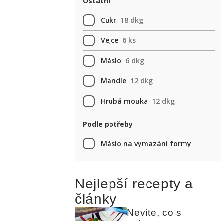
Ostatní
Cukr
18 dkg
Vejce
6 ks
Máslo
6 dkg
Mandle
12 dkg
Hrubá mouka
12 dkg
Podle potřeby
Máslo na vymazání formy
Nejlepší recepty a
články
Nevíte, co s 