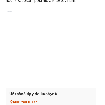
hodí k zapékání pokrmů a k těstovinám.
Reklama
Užitečné tipy do kuchyně
Kolik váží bílek?