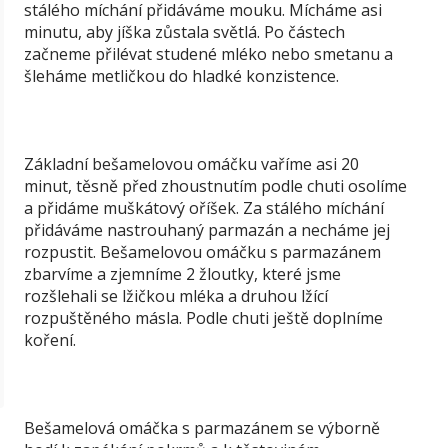
stálého míchání přidáváme mouku. Mícháme asi
minutu, aby jíška zůstala světlá. Po částech
začneme přilévat studené mléko nebo smetanu a
šleháme metličkou do hladké konzistence.
Základní bešamelovou omáčku vaříme asi 20
minut, těsně před zhoustnutím podle chuti osolíme
a přidáme muškátový oříšek. Za stálého míchání
přidáváme nastrouhaný parmazán a necháme jej
rozpustit. Bešamelovou omáčku s parmazánem
zbarvíme a zjemníme 2 žloutky, které jsme
rozšlehali se lžičkou mléka a druhou lžící
rozpuštěného másla. Podle chuti ještě doplníme
koření.
Bešamelová omáčka s parmazánem se výborně