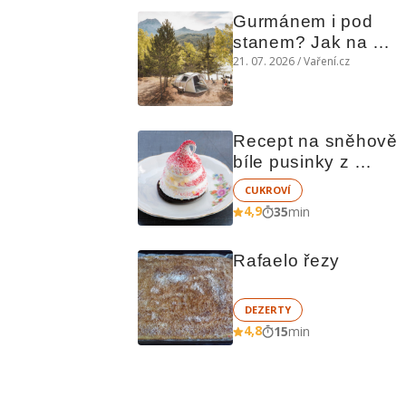
Gurmánem i pod 
stanem? Jak na 
polní kuchyni a na 
21. 07. 2026 / Vaření.cz
čem vařit
Recept na sněhově 
bíle pusinky z 
vaječných bílků
CUKROVÍ
4,9
35
min
Rafaelo řezy
DEZERTY
4,8
15
min