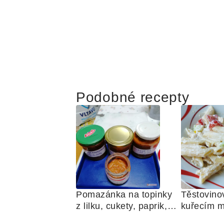
Podobné recepty
Pomazánka na topinky 
Těstovinov
z lilku, cukety, paprik, 
kuřecím m
sušených rajčat a 
zelenino