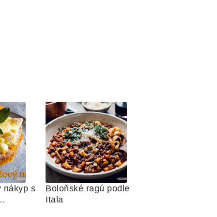
 nákyp s 
Boloňské ragú podle 
Itala
 sněhem