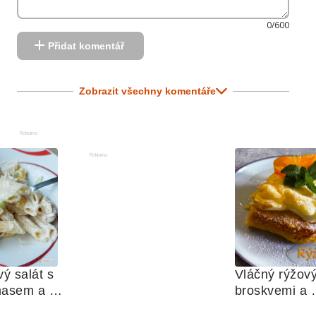
0/600
Přidat komentář
Zobrazit všechny komentáře
Reklama
Reklama
ý salát s 
Vláčný rýžový
asem a 
broskvemi a 
u 
nadýchaným