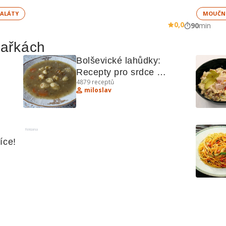
ALÁTY
MOUČN
0,0
90
min
hařkách
Bolševické lahůdky: 
Recepty pro srdce 
4879
receptů
východoevropské kuchyně
miloslav
Reklama
íce!