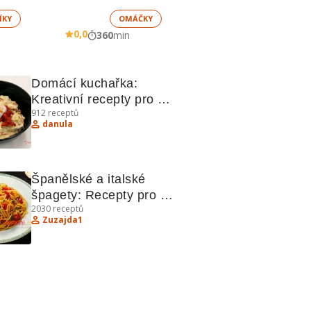
ÍKY
OMÁČKY
0,0
360
min
Domácí kuchařka: 
Kreativní recepty pro 
912
receptů
chleba, saláty a sladkosti
danula
Španělské a italské 
špagety: Recepty pro 
2030
receptů
milovníky těstovin
Zuzajda1