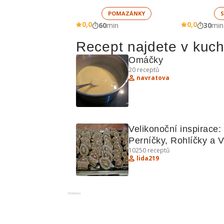
žampionů
POMAZÁNKY
S
0,0
0,0
60
min
30
min
Recept najdete v kuc
Omáčky 
20
receptů
navratova
Velikonoční inspirace: 
Perníčky, Rohlíčky a V
10250
receptů
lida219
Reklama