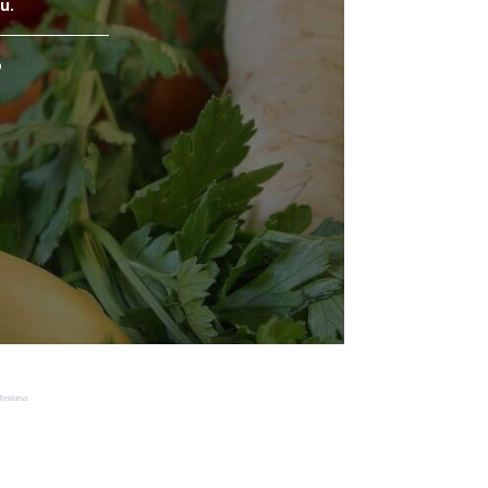
u.
o
Reklama