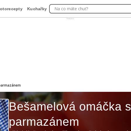
Na co máte chuť?
otorecepty
Kuchařky
Reklama
 parmazánem
Bešamelová omáčka 
parmazánem