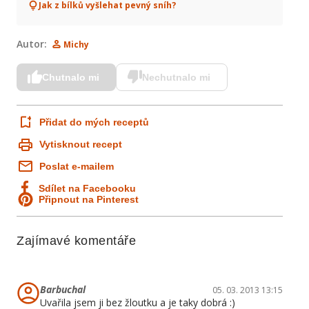
Jak z bílků vyšlehat pevný sníh?
Autor:
Michy
Chutnalo mi
Nechutnalo mi
Přidat do mých receptů
Vytisknout recept
Poslat e-mailem
Sdílet na Facebooku
Připnout na Pinterest
Zajímavé komentáře
Barbuchal
05. 03. 2013 13:15
Uvařila jsem ji bez žloutku a je taky dobrá :)