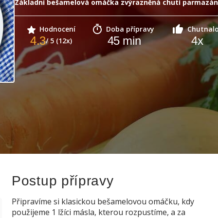
Základní bešamelová omáčka zvýrazněná chutí parmazán
Hodnocení
Doba přípravy
Chutnal
4.3
45
min
4
x
/ 5 (12x)
Postup přípravy
Připravíme si klasickou bešamelovou omáčku, kdy
použijeme 1 lžíci másla, kterou rozpustíme, a za