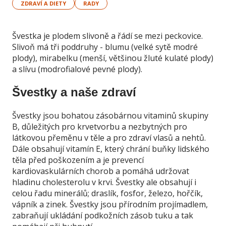
ZDRAVÍ A DIETY
RADY
Švestka je plodem slivoně a řádí se mezi peckovice.
Slivoň má tři poddruhy - blumu (velké sytě modré
plody), mirabelku (menší, většinou žluté kulaté plody)
a slívu (modrofialové pevné plody).
Švestky a naše zdraví
Švestky jsou bohatou zásobárnou vitaminů skupiny
B, důležitých pro krvetvorbu a nezbytných pro
látkovou přeměnu v těle a pro zdraví vlasů a nehtů.
Dále obsahují vitamín E, který chrání buňky lidského
těla před poškozením a je prevencí
kardiovaskulárních chorob a pomáhá udržovat
hladinu cholesterolu v krvi. Švestky ale obsahují i
celou řadu minerálů; draslík, fosfor, železo, hořčík,
vápník a zinek. Švestky jsou přírodním projímadlem,
zabraňují ukládání podkožních zásob tuku a tak