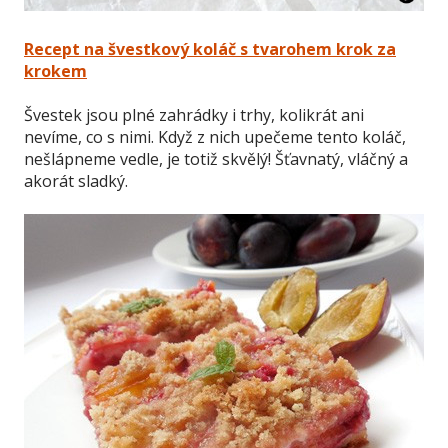
Recept na švestkový koláč s tvarohem krok za
krokem
Švestek jsou plné zahrádky i trhy, kolikrát ani
nevíme, co s nimi. Když z nich upečeme tento koláč,
nešlápneme vedle, je totiž skvělý! Šťavnatý, vláčný a
akorát sladký.