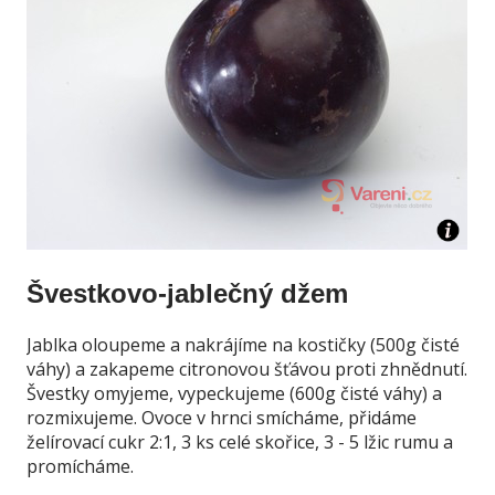
Švestkovo-jablečný džem
Jablka oloupeme a nakrájíme na kostičky (500g čisté
váhy) a zakapeme citronovou šťávou proti zhnědnutí.
Švestky omyjeme, vypeckujeme (600g čisté váhy) a
rozmixujeme. Ovoce v hrnci smícháme, přidáme
želírovací cukr 2:1, 3 ks celé skořice, 3 - 5 lžic rumu a
promícháme.