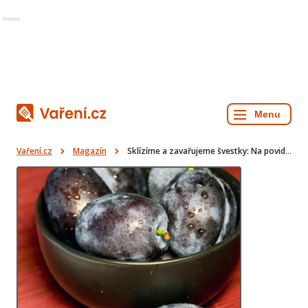
Reklama
Vaření.cz
Magazín
Sklízíme a zavařujeme švestky: Na povidla i na koláč