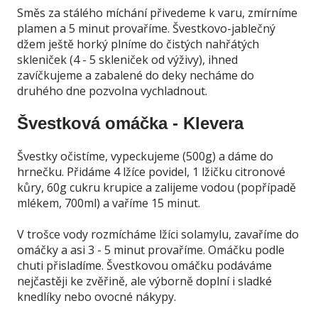
Směs za stálého míchání přivedeme k varu, zmírníme
plamen a 5 minut provaříme. Švestkovo-jablečný
džem ještě horký plníme do čistých nahřátých
skleniček (4 - 5 skleniček od výživy), ihned
zavíčkujeme a zabalené do deky necháme do
druhého dne pozvolna vychladnout.
Švestková omáčka - Klevera
Švestky očistíme, vypeckujeme (500g) a dáme do
hrnečku. Přidáme 4 lžíce povidel, 1 lžičku citronové
kůry, 60g cukru krupice a zalijeme vodou (popřípadě
mlékem, 700ml) a vaříme 15 minut.
V trošce vody rozmícháme lžíci solamylu, zavaříme do
omáčky a asi 3 - 5 minut provaříme. Omáčku podle
chuti přisladíme. Švestkovou omáčku podáváme
nejčastěji ke zvěřině, ale výborně doplní i sladké
knedlíky nebo ovocné nákypy.