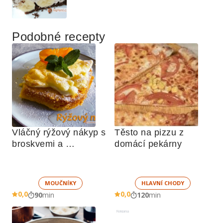
Podobné recepty
Vláčný rýžový nákyp s 
Těsto na pizzu z 
broskvemi a 
domácí pekárny
nadýchaným sněhem
MOUČNÍKY
HLAVNÍ CHODY
0,0
0,0
90
min
120
min
Reklama