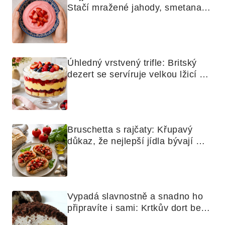
Stačí mražené jahody, smetana a 
mixér
Úhledný vrstvený trifle: Britský 
dezert se servíruje velkou lžicí 
skoro jako bramborová kaše
Bruschetta s rajčaty: Křupavý 
důkaz, že nejlepší jídla bývají 
nejjednodušší
Vypadá slavnostně a snadno ho 
připravíte i sami: Krtkův dort bez 
mouky