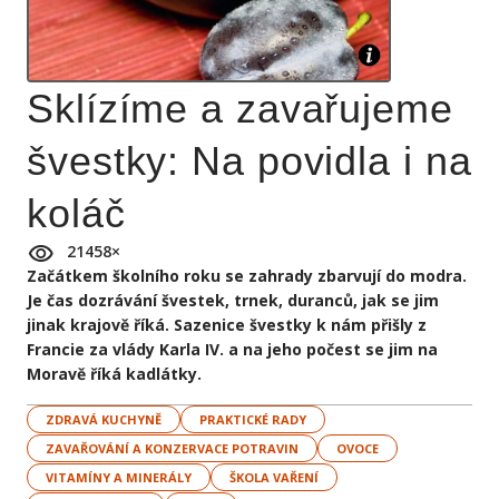
Sklízíme a zavařujeme
švestky: Na povidla i na
koláč
21458
×
Začátkem školního roku se zahrady zbarvují do modra.
Je čas dozrávání švestek, trnek, duranců, jak se jim
jinak krajově říká. Sazenice švestky k nám přišly z
Francie za vlády Karla IV. a na jeho počest se jim na
Moravě říká kadlátky.
ZDRAVÁ KUCHYNĚ
PRAKTICKÉ RADY
ZAVAŘOVÁNÍ A KONZERVACE POTRAVIN
OVOCE
VITAMÍNY A MINERÁLY
ŠKOLA VAŘENÍ