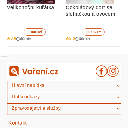
Velikonoční kuřátka
Čokoládový dort se 
šlehačkou a ovocem
CUKROVÍ
DEZERTY
0,0
5,0
60
min
60
min
Reklama
Hlavní nabídka
Další odkazy
Zpravodajství a služby
Kontakt