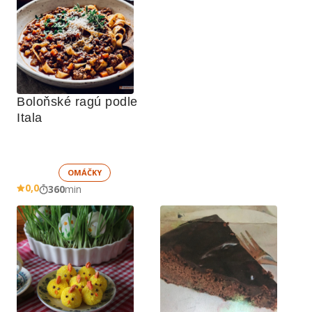
Boloňské ragú podle 
Itala
OMÁČKY
0,0
360
min