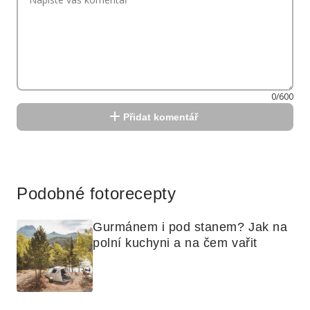
0/600
Přidat komentář
Reklama
Podobné fotorecepty
Gurmánem i pod stanem? Jak na 
polní kuchyni a na čem vařit