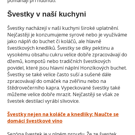
pomáhají při hubnutí.
Švestky v naší kuchyni
Švestky nacházejí v naší kuchyni široké uplatnění.
Nejčastěji je konzumujeme syrové nebo je využíváme
jako náplň do buchet či koláčů, ale hlavně
švestkových knedlíků. Švestky se díky pektinu a
vysokému obsahu cukru velice dobře zpracovávají do
džemů, kompotů nebo tradičních švestkových
povidel, které jsou hlavní náplní Honzíkových buchet.
Švestky se také velice často suší a sušené dále
zpracovávají do omáček na zvěřinu nebo na
štědrovečerního kapra. Vypeckované švestky také
můžeme velice dobře mrazit. Nejčastěji se však ze
švestek destilací vyrábí slivovice.
Švestky nejen na koláče a knedlíky: Naučte se
domácí švestkové víno
Sezóna švestek je v plném proudu. Že ze švestek