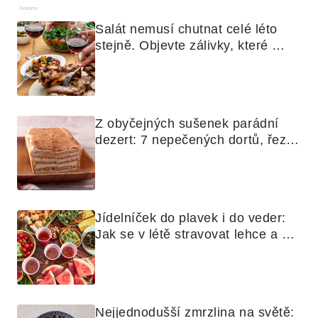
Reklama
Salát nemusí chutnat celé léto 
stejně. Objevte zálivky, které 
využijete i na maso, nudle nebo 
grilovanou zeleninu
Z obyčejných sušenek parádní 
dezert: 7 nepečených dortů, řezů 
a koláčů
Jídelníček do plavek i do veder: 
Jak se v létě stravovat lehce a 
chytře
Nejjednodušší zmrzlina na světě: 