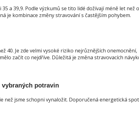
35 a 39,9. Podle výzkumů se tito lidé dožívají méně let než o
odná je kombinace změny stravování s častějším pohybem.
než 40. Je zde velmi vysoké riziko nejrůznějších onemocnění,
mělo začít co nejdříve. Důležitá je změna stravovacích návyk
 vybraných potravin
gie než jsme schopni vynaložit. Doporučená energetická spo