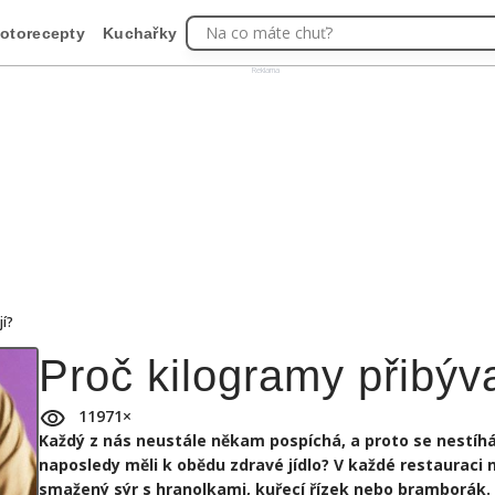
Na co máte chuť?
otorecepty
Kuchařky
Reklama
jí?
Proč kilogramy přibýva
11971
×
Každý z nás neustále někam pospíchá, a proto se nestíhá
naposledy měli k obědu zdravé jídlo? V každé restauraci 
smažený sýr s hranolkami, kuřecí řízek nebo bramborák