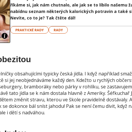
říkáme si, jak nám chutnalo, ale jak se to líbilo našemu
nabídnu seznam některých kalorických potravin a také s
Nevíte, co to je? Tak čtěte dál!
PRAKTICKÉ RADY
RADY
 obezitou
elníčky obsahujícími typicky česká jídla. I když například sma
itě si jej neobjednáváme každý den. Kdežto u rychlých občers
eburgery, bramboráky nebo párky v rohlíku, se zastavuje
ávě tato jídla se k nám dostala hlavně z Ameriky. Šéfkuchař 
dětem změnit stravu, kterou ve škole pravidelně dostávaly. A
ek se dokonce bál sníst jahodu! Pak se není čemu divit, když na
le i dětí s nadváhou.