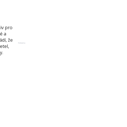
iv pro
é a
dí, že
Reklama
etel,
y.