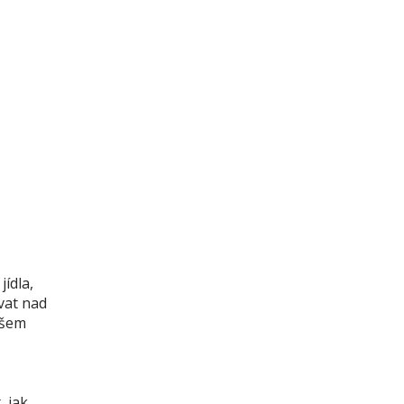
jídla,
vat nad
ašem
, jak