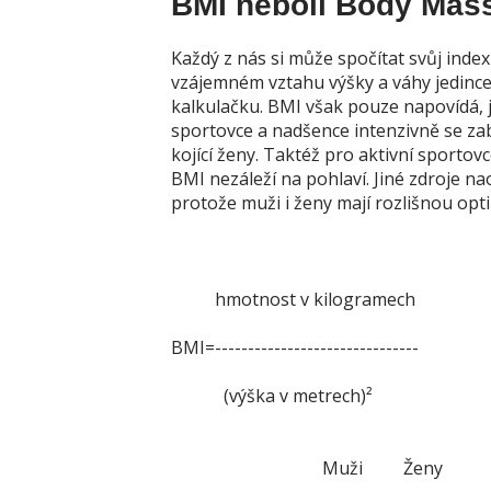
BMI neboli Body Mas
Každý z nás si může spočítat svůj inde
vzájemném vztahu výšky a váhy jedince.
kalkulačku. BMI však pouze napovídá, 
sportovce a nadšence intenzivně se zabý
kojící ženy. Taktéž pro aktivní sporto
BMI nezáleží na pohlaví. Jiné zdroje na
protože muži i ženy mají rozlišnou opt
(výška v metrech)²