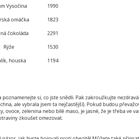
a poznamenejte si, co jste snědli. Pak zakroužkujte nezdravá 
echna, ale vybrala jsem ta nejčastější). Pokud budou převažo
, ovoce, zelenina nebo bílé maso, je jasné, že je třeba ve v
potraviny zkoušet omezovat.
 názor, jak byste bojovali proti obezitě! Můžete také připsat