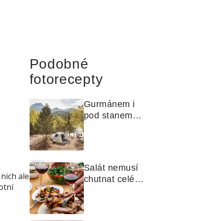
Podobné
fotorecepty
Gurmánem i 
pod stanem? 
Jak na polní 
kuchyni a na 
čem vařit
Reklama
Salát nemusí 
nich ale
chutnat celé 
otní
léto stejně. 
Objevte 
zálivky, které 