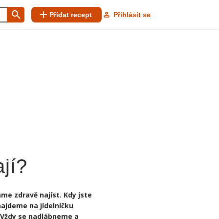
Přidat recept
Přihlásit se
jí?
me zdravě najíst. Kdy jste
najdeme na jídelníčku
. Vždy se nadlábneme a