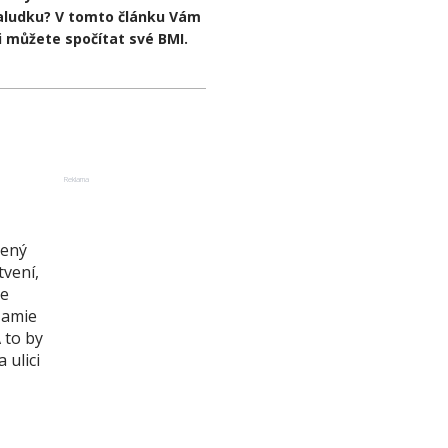
 žaludku? V tomto článku Vám
i můžete spočítat své BMI.
Reklama
žený
tvení,
me
Jamie
 to by
 ulici