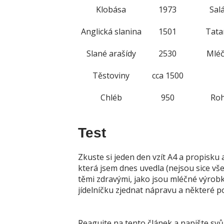
Test
Zkuste si jeden den vzít A4 a propisku 
která jsem dnes uvedla (nejsou sice vš
těmi zdravými, jako jsou mléčné výrobky
jídelníčku zjednat nápravu a některé 
Reagujte na tento článek a napište svůj