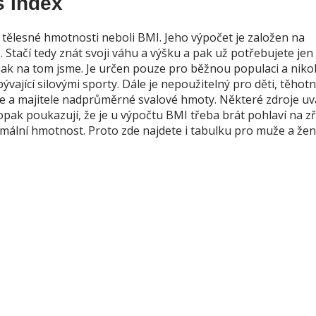
s Index
x tělesné hmotnosti neboli BMI. Jeho výpočet je založen na
 Stačí tedy znát svoji váhu a výšku a pak už potřebujete jen
jak na tom jsme. Je určen pouze pro běžnou populaci a nikol
vající silovými sporty. Dále je nepoužitelný pro děti, těhotn
vce a majitele nadprůměrné svalové hmoty. Některé zdroje uvá
opak poukazují, že je u výpočtu BMI třeba brát pohlaví na zř
imální hmotnost. Proto zde najdete i tabulku pro muže a žen