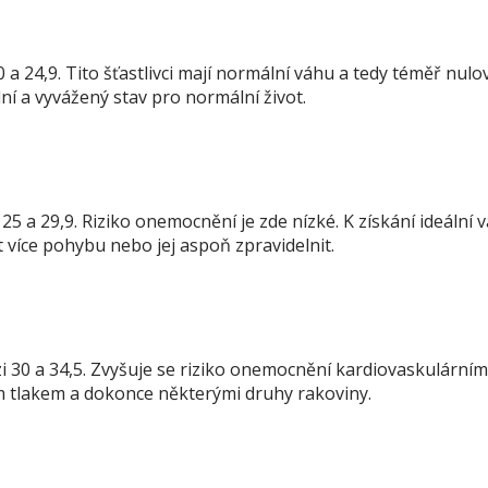
a 24,9. Tito šťastlivci mají normální váhu a tedy téměř nulov
ní a vyvážený stav pro normální život.
5 a 29,9. Riziko onemocnění je zde nízké. K získání ideální 
t více pohybu nebo jej aspoň zpravidelnit.
i 30 a 34,5. Zvyšuje se riziko onemocnění kardiovaskulárním
m tlakem a dokonce některými druhy rakoviny.