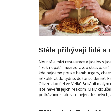
Stále přibývají lidé s
Neustále mizí restaurace a jídelny s jíd
řízek nepatří mezi zdravou stravu, urč
kde najdeme pouze hamburgery, chees
několikrát do týdne, dokonce denně. Pr
Oliver zkoušel ve Velké Británii malým 
jste nevěřili jejich reakcím. Malý klouč
potkáváme stále více nejen dospělých, a