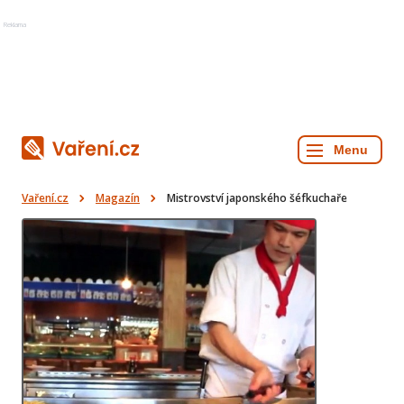
Reklama
Vaření.cz
Magazín
Mistrovství japonského šéfkuchaře