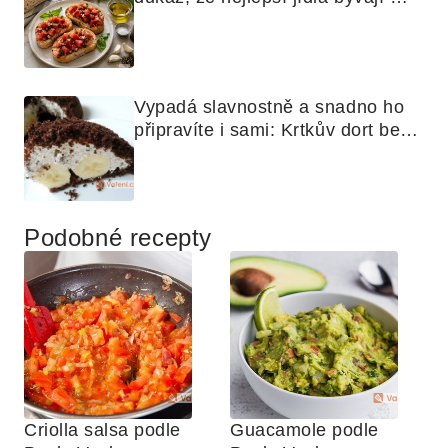
nejjednodušší
Vypadá slavnostně a snadno ho 
připravíte i sami: Krtkův dort bez 
mouky
Podobné recepty
Criolla salsa podle 
Guacamole podle 