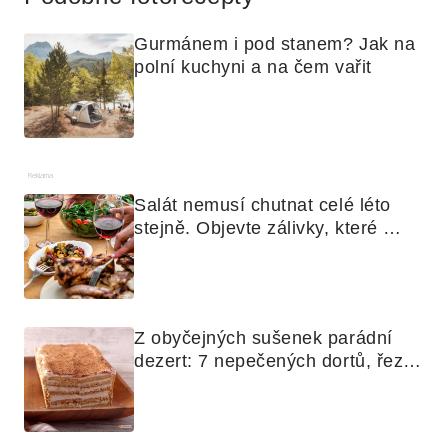
Gurmánem i pod stanem? Jak na 
polní kuchyni a na čem vařit
Reklama
Salát nemusí chutnat celé léto 
stejně. Objevte zálivky, které 
využijete i na maso, nudle nebo 
grilovanou zeleninu
Z obyčejných sušenek parádní 
dezert: 7 nepečených dortů, řezů 
a koláčů