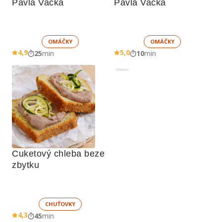
Pavla Vacka
Pavla Vacka
OMÁČKY
OMÁČKY
4,9
5,0
25
min
10
min
Reklama
Cuketový chleba beze 
zbytku
CHUŤOVKY
4,3
45
min