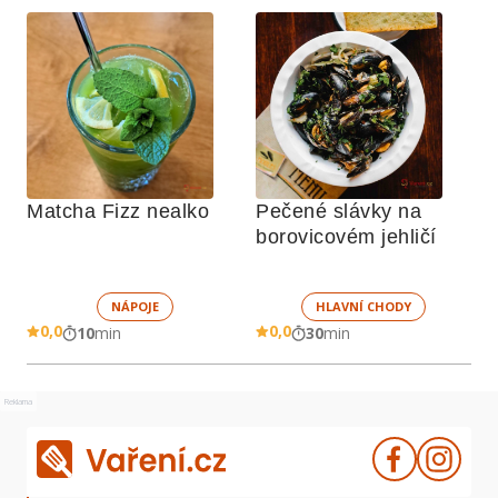
Matcha Fizz nealko 
Pečené slávky na 
borovicovém jehličí
NÁPOJE
HLAVNÍ CHODY
0,0
0,0
10
min
30
min
Reklama