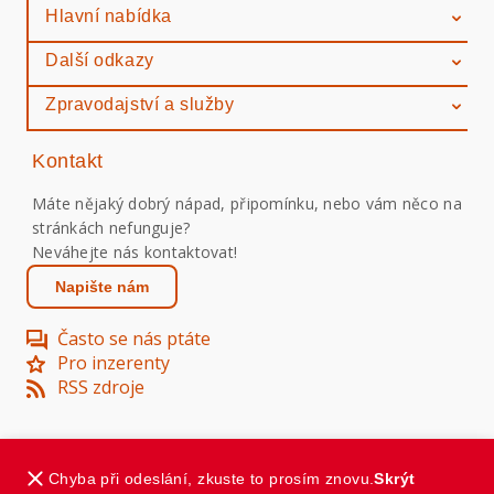
Hlavní nabídka
Další odkazy
Zpravodajství a služby
Kontakt
Máte nějaký dobrý nápad, připomínku, nebo vám něco na
stránkách nefunguje?
Neváhejte nás kontaktovat!
Napište nám
Často se nás ptáte
Pro inzerenty
RSS zdroje
Centrum.cz
Atlas.cz
|
Economia 1999 -
2026
.
Chyba při odeslání, zkuste to prosím znovu.
Skrýt
Všechna práva vyhrazena