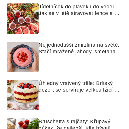
Jídelníček do plavek i do veder: 
Jak se v létě stravovat lehce a 
chytře
Nejjednodušší zmrzlina na světě: 
Stačí mražené jahody, smetana a 
mixér
Úhledný vrstvený trifle: Britský 
dezert se servíruje velkou lžicí 
skoro jako bramborová kaše
Bruschetta s rajčaty: Křupavý 
důkaz, že nejlepší jídla bývají 