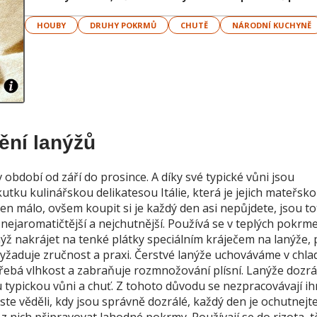
HOUBY
DRUHY POKRMŮ
CHUTĚ
NÁRODNÍ KUCHYNĚ
ění lanýžů
 v období od září do prosince. A díky své typické vůni jsou
utku kulinářskou delikatesou Itálie, která je jejich mateřsk
 jen málo, ovšem koupit si je každý den asi nepůjdete, jsou to
 nejaromatičtější a nejchutnější. Používá se v teplých pokrme
ýž nakrájet na tenké plátky speciálním kráječem na lanýže,
 vyžaduje zručnost a praxi. Čerstvé lanýže uchováváme v chl
řebá vlhkost a zabraňuje rozmnožování plísní. Lanýže dozrá
 typickou vůni a chuť. Z tohoto důvodu se nezpracovávají i
ste věděli, kdy jsou správně dozrálé, každý den je ochutnejte