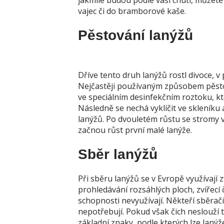
jakmile budou podle vaší chuti, můžete 
vajec či do bramborové kaše.
Pěstování lanýžů
Dříve tento druh lanýžů rostl divoce, v
Nejčastěji používaným způsobem pěstov
ve speciálním desinfekčním roztoku, kt
Následně se nechá vyklíčit ve skleníku
lanýžů. Po dvouletém růstu se stromy v
začnou růst první malé lanýže.
Sběr lanýžů
Při sběru lanýžů se v Evropě využívají 
prohledávání rozsáhlých ploch, zvířecí 
schopnosti nevyužívají. Někteří sběrači
nepotřebují. Pokud však čich neslouží t
základní znaky, podle kterých lze lanýž