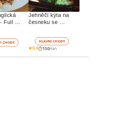
glická 
Jehněčí kýta na 
 Full 
česneku se 
english breakfast 
zeleninou
HLAVNÍ CHODY
Í CHODY
0,0
150
min