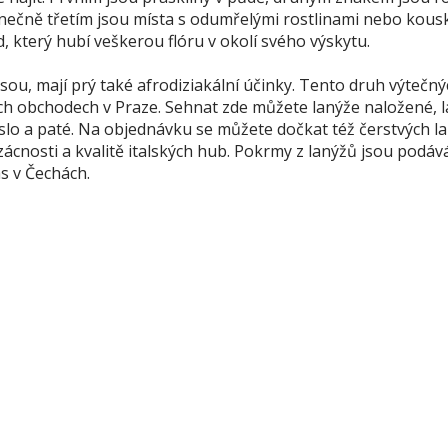
ečně třetím jsou místa s odumřelými rostlinami nebo kous
d, který hubí veškerou flóru v okolí svého výskytu.
sou, mají prý také afrodiziakální účinky. Tento druh výtečn
ých obchodech v Praze. Sehnat zde můžete lanýže naložené, 
 máslo a paté. Na objednávku se můžete dočkat též čerstvých l
ácnosti a kvalitě italských hub. Pokrmy z lanýžů jsou podáv
ás v Čechách.