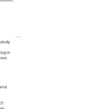
ěstovin,
Reklama
žaludy
stvých
nimi
mená
ři
oje