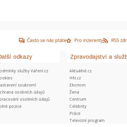
Často se nás ptáte
Pro inzerenty
RSS zdr
Další odkazy
Zpravodajství a služ
odmínky služby Vaření.cz
Aktuálně.cz
ookies
HN.cz
astavení soukromí
Ekonom
chrana osobních údajů
Žena
pracování osobních údajů
Centrum
olné pozice
Celebrity
Práce
Televizní program