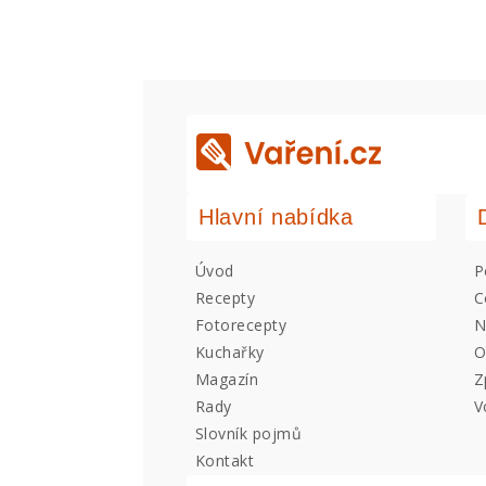
Hlavní nabídka
Úvod
P
Recepty
C
Fotorecepty
N
Kuchařky
O
Magazín
Z
Rady
V
Slovník pojmů
Kontakt