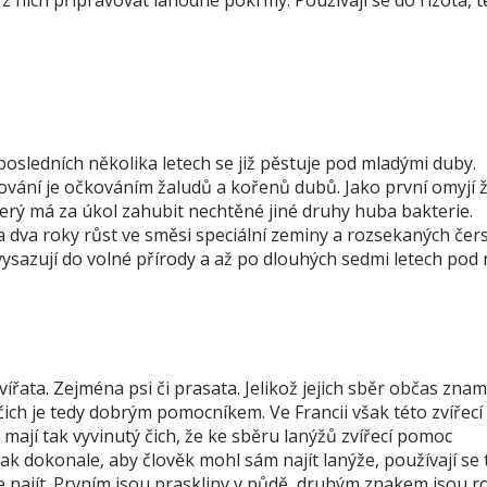
z nich připravovat lahodné pokrmy. Používají se do rizota, t
 posledních několika letech se již pěstuje pod mladými duby.
ání je očkováním žaludů a kořenů dubů. Jako první omyjí 
erý má za úkol zahubit nechtěné jiné druhy huba bakterie.
 a dva roky růst ve směsi speciální zeminy a rozsekaných čer
ysazují do volné přírody a až po dlouhých sedmi letech pod 
zvířata. Zejména psi či prasata. Jelikož jejich sběr občas zna
čich je tedy dobrým pomocníkem. Ve Francii však této zvířecí
 mají tak vyvinutý čich, že ke sběru lanýžů zvířecí pomoc
ak dokonale, aby člověk mohl sám najít lanýže, používají se t
e najít. Prvním jsou praskliny v půdě, druhým znakem jsou r