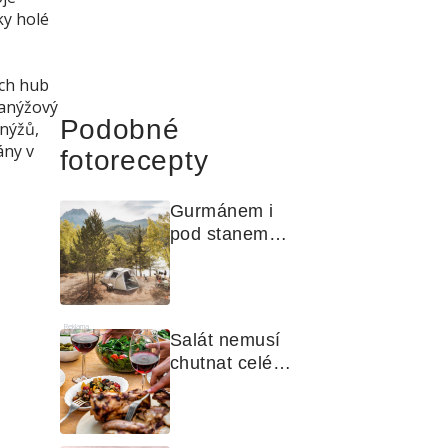
ky holé
ých hub
lanýžový
Podobné
anýžů,
ány v
fotorecepty
Gurmánem i 
pod stanem? 
Jak na polní 
kuchyni a na 
čem vařit
Reklama
Salát nemusí 
chutnat celé 
léto stejně. 
Objevte 
zálivky, které 