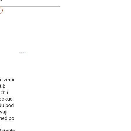
Reklama
ou zemí
tiž
ch i
 pokud
adu pod
vají
hned po
,