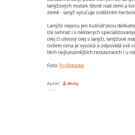
lanýžových mušek těsně nad zemí a kon
země - lanýž vylučuje zvláštním herbici
Lanýže nejsou jen kulinářskou delikate
lze sehnat i v některých specializovan
olej či olivový olej s lanýži, lanýžové
ovšem cena je vysoká a odpovídá své vz
těch nejluxusnějších restauracích i u n
Foto:
Profimedia
Autor:
Michy
Reklama