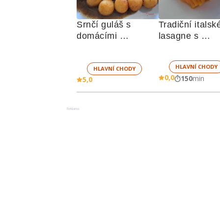
Srnčí guláš s 
Tradiční italské
domácími 
lasagne s 
kroketami
boloňskou 
omáčkou
HLAVNÍ CHODY
HLAVNÍ CHODY
0,0
150
min
5,0
Reklama