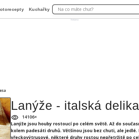
Na co máte chuť?
otorecepty
Kuchařky
Reklama
tesa
Lanýže - italská delik
14106
×
Lanýže jsou houby rostoucí po celém světě. Až do souča
kolem padesáti druhů. Většinou jsou bez chuti, ale jedlé.
vřeckovýtrusové, některé druhy rostou nepřetržitě po cel