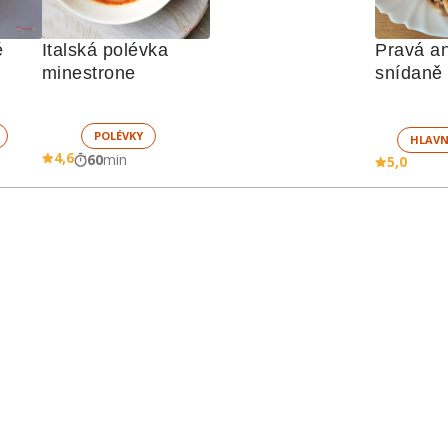
 
Italská polévka 
Pravá an
minestrone
snídaně -
POLÉVKY
HLAVN
4,6
60
min
5,0