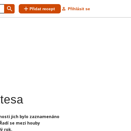
Přidat recept
Přihlásit se
atesa
snosti jich bylo zaznamenáno
 Řadí se mezi houby
ý rok.