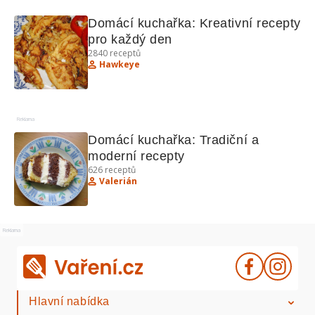
Domácí kuchařka: Kreativní recepty 
pro každý den
2840
receptů
Hawkeye
Reklama
Domácí kuchařka: Tradiční a 
moderní recepty
626
receptů
Valerián
Reklama
Hlavní nabídka