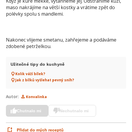
Když je kuře měkké, vytáhneme jej. Odstraníme kůži,
maso nakrájíme na větší kostky a vrátíme zpět do
polévky spolu s mandlemi.
Nakonec vlijeme smetanu, zahřejeme a podáváme
zdobené petrželkou.
Užitečné tipy do kuchyně
Kolik váží bílek?
Jak z bílků vyšlehat pevný sníh?
Autor:
Konvalinka
Chutnalo mi
Nechutnalo mi
Přidat do mých receptů