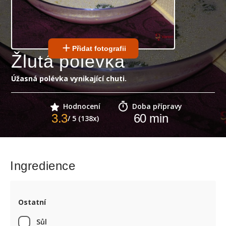
Přidat fotografii
Žlutá polévka
Úžasná polévka vynikající chuti.
Hodnocení
Doba přípravy
3.3
60
min
/ 5 (138x)
Ingredience
Ostatní
Sůl