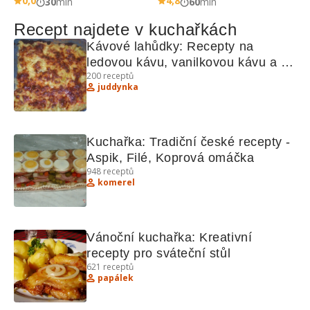
0,0
4,8
30
min
60
min
Recept najdete v kuchařkách
Kávové lahůdky: Recepty na 
ledovou kávu, vanilkovou kávu a 
200
receptů
další!
juddynka
Kuchařka: Tradiční české recepty - 
Aspik, Filé, Koprová omáčka
948
receptů
komerel
Vánoční kuchařka: Kreativní 
recepty pro sváteční stůl
621
receptů
papálek