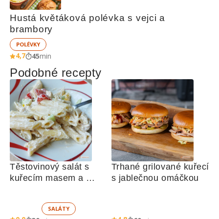
Hustá květáková polévka s vejci a 
brambory
POLÉVKY
4,7
45
min
Podobné recepty
Těstovinový salát s 
Trhané grilované kuřecí 
kuřecím masem a 
s jablečnou omáčkou
zeleninou 
SALÁTY