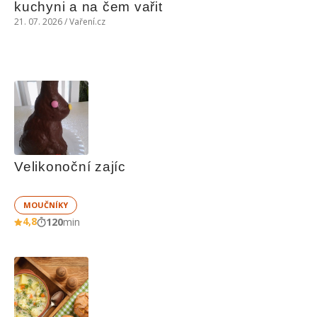
kuchyni a na čem vařit
21. 07. 2026 / Vaření.cz
Velikonoční zajíc
MOUČNÍKY
4,8
120
min