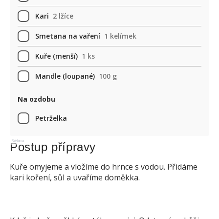
Kari
2 lžíce
Smetana na vaření
1 kelímek
Kuře (menší)
1 ks
Mandle (loupané)
100 g
Na ozdobu
Petrželka
Reklama
Postup přípravy
Kuře omyjeme a vložíme do hrnce s vodou. Přidáme
kari koření, sůl a uvaříme doměkka.