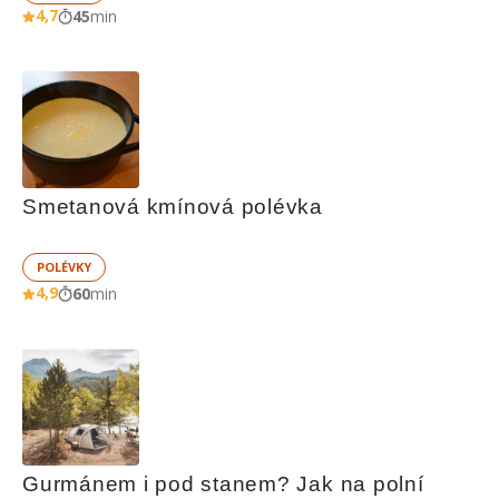
4,7
45
min
Smetanová kmínová polévka
POLÉVKY
4,9
60
min
Gurmánem i pod stanem? Jak na polní 