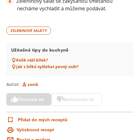
Zeleninový salát se zakysanou smetanou
necháme vychladit a můžeme podávat.
ZELENINOVÉ SALÁTY
Užitečné tipy do kuchyně
Kolik váží bílek?
Jak z bílků vyšlehat pevný sníh?
Autor:
sonik
Chutnalo mi
Nechutnalo mi
Přidat do mých receptů
Vytisknout recept
Poslat e-mailem