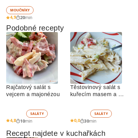
MOUČNÍKY
4,9
20
min
Podobné recepty
Rajčatový salát s 
Těstovinový salát s 
vejcem a majonézou
kuřecím masem a 
zeleninou 
SALÁTY
SALÁTY
4,8
0,0
10
min
30
min
Recept najdete v kuchařkách