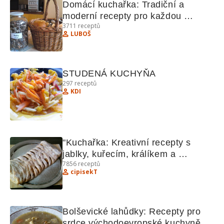
Domácí kuchařka: Tradiční a 
moderní recepty pro každou 
3711
receptů
příležitost
LUBOŠ
STUDENÁ KUCHYŇA
297
receptů
KDI
"Kuchařka: Kreativní recepty s 
jablky, kuřecím, králíkem a 
7856
receptů
bochánky"
cipisekT
Bolševické lahůdky: Recepty pro 
srdce východoevropské kuchyně