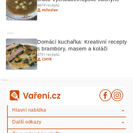
4879
receptů
miloslav
Reklama
Domácí kuchařka: Kreativní recepty 
s brambory, masem a koláči
4751
receptů
CHYR
Reklama
Hlavní nabídka
Další odkazy