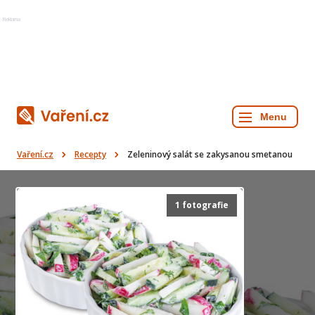
Reklama
Vaření.cz
Recepty
Zeleninový salát se zakysanou smetanou
1 fotografie