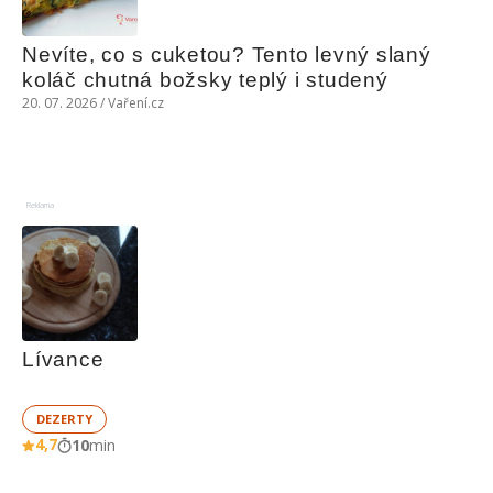
Nevíte, co s cuketou? Tento levný slaný 
koláč chutná božsky teplý i studený
20. 07. 2026 / Vaření.cz
Reklama
Lívance
DEZERTY
4,7
10
min