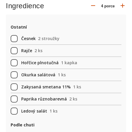
Ingredience
Ostatní
Česnek
2 stroužky
Rajče
2 ks
Hořčice plnotučná
1 kapka
Okurka salátová
1 ks
Zakysaná smetana 11%
1 ks
Paprika různobarevná
2 ks
Ledový salát
1 ks
Podle chuti