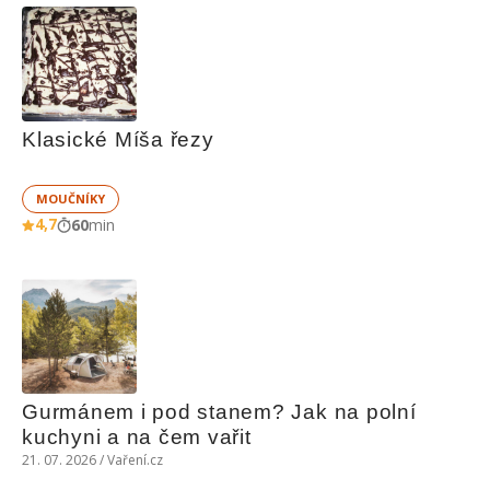
Klasické Míša řezy
MOUČNÍKY
4,7
60
min
Gurmánem i pod stanem? Jak na polní 
kuchyni a na čem vařit
21. 07. 2026 / Vaření.cz