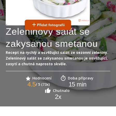
Přidat fotografii
Zeleninový salát se
zakysanou smetanou
Recept na rychlý a osvěžující salát ze sezonní zeleniny.
Zeleninový salát se zakysanou smetanou je osvěžující,
zasytí a chutná naprosto skvěle.
Hodnocení
Doba přípravy
4.5
15
min
/ 5 (73x)
Chutnalo
2
x