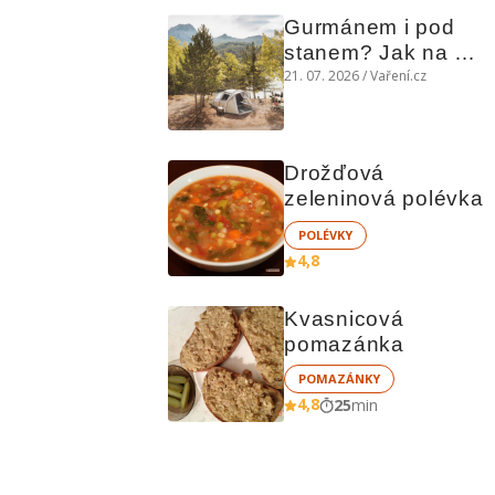
Gurmánem i pod 
stanem? Jak na 
polní kuchyni a na 
21. 07. 2026 / Vaření.cz
čem vařit
Drožďová 
zeleninová polévka
POLÉVKY
4,8
Kvasnicová 
pomazánka
POMAZÁNKY
4,8
25
min