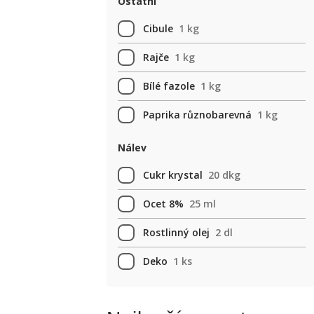
Ostatní
Cibule
1 kg
Rajče
1 kg
Bílé fazole
1 kg
Paprika různobarevná
1 kg
Nálev
Cukr krystal
20 dkg
Ocet 8%
25 ml
Rostlinný olej
2 dl
Deko
1 ks