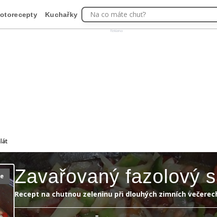
Na co máte chuť?
otorecepty
Kuchařky
Reklama
lát
Zavařovaný fazolový s
ie
Recept na chutnou zeleninu při dlouhých zimních večerec