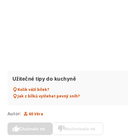
Užitečné tipy do kuchyně
Kolik váží bílek?
Jak z bílků vyšlehat pevný sníh?
Autor:
60 Věra
Chutnalo mi
Nechutnalo mi