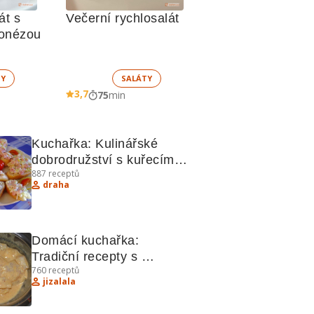
t s 
Večerní rychlosalát
jonézou
TY
SALÁTY
3,7
75
min
Kuchařka: Kulinářské 
dobrodružství s kuřecím, 
887
receptů
tuňákem a zeleninou
draha
Domácí kuchařka: 
Tradiční recepty s 
760
receptů
kuřecím, kyjevskými řízky 
jizalala
a houskovými palačinkami