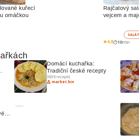
lované kuřecí 
Rajčatový salá
ou omáčkou
vejcem a ma
SALÁ
4,8
10
min
hařkách
Domácí kuchařka: 
Tradiční české recepty
3859
receptů
market.bin
Reklama
é 
kém 