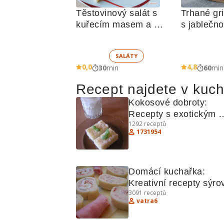
Těstovinový salát s 
Trhané gri
kuřecím masem a 
s jablečn
zeleninou 
SALÁTY
0,0
4,8
30
min
60
min
Recept najdete v kuc
Kokosové dobroty: 
Recepty s exotickým 
1292
receptů
nádechem
1731954
Domácí kuchařka: 
Kreativní recepty sýrov
3091
receptů
rolky a kolena na divo
vatra6
koření