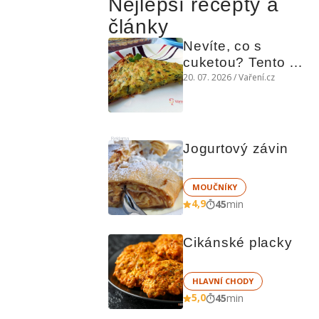
Nejlepší recepty a
články
Nevíte, co s 
cuketou? Tento 
levný slaný koláč 
20. 07. 2026 / Vaření.cz
chutná božsky teplý 
i studený
Reklama
Jogurtový závin
MOUČNÍKY
4,9
45
min
Cikánské placky
HLAVNÍ CHODY
5,0
45
min