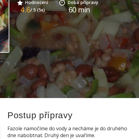
Hodnocení
Doba přípravy
4.6
60
min
/ 5 (5x)
Postup přípravy
Fazole namočíme do vody a necháme je do druhého
dne nabobtnat. Druhý den je uvaříme.