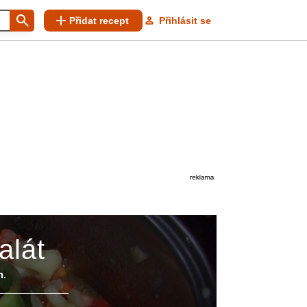
Přidat recept
Přihlásit se
alát
h.