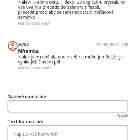
Nálev- 1/4 litru octu, 1 deko, 20 dkg cukru krystalu to
vše uvařit a přecedit do zeleniny s fazolí,
přecedit,proto aby se tam nedostalo hořčicové
semínko .
Nahlásit komentář
Hana
23. 09. 2008 22:09
Mňamka
Nálev jsem udělala podle sebe a můžu jen říct,že je
vynikající. Dávám pět.
Nahlásit komentář
Název komentáře
0/255
Text komentáře