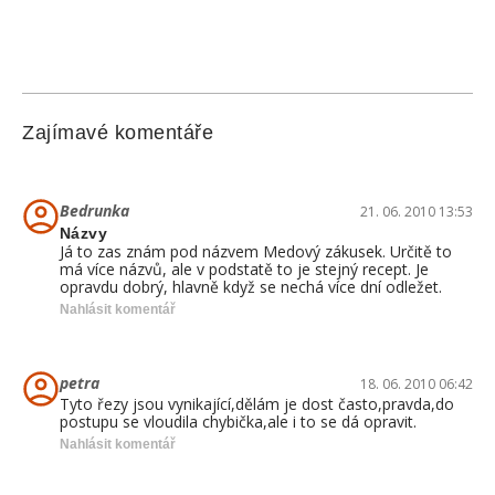
Zajímavé komentáře
Bedrunka
21. 06. 2010 13:53
Názvy
Já to zas znám pod názvem Medový zákusek. Určitě to
má více názvů, ale v podstatě to je stejný recept. Je
opravdu dobrý, hlavně když se nechá více dní odležet.
Nahlásit komentář
petra
18. 06. 2010 06:42
Tyto řezy jsou vynikající,dělám je dost často,pravda,do
postupu se vloudila chybička,ale i to se dá opravit.
Nahlásit komentář