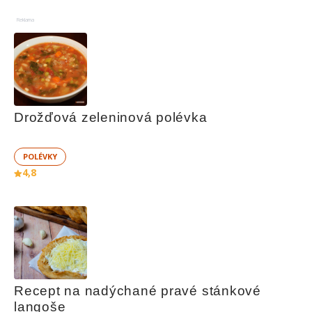
Reklama
Drožďová zeleninová polévka
POLÉVKY
4,8
Recept na nadýchané pravé stánkové 
langoše