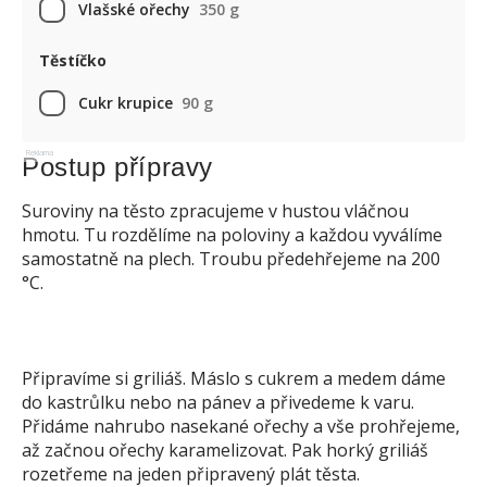
Vlašské ořechy
350 g
Těstíčko
Cukr krupice
90 g
Reklama
Postup přípravy
Suroviny na těsto zpracujeme v hustou vláčnou
hmotu. Tu rozdělíme na poloviny a každou vyválíme
samostatně na plech. Troubu předehřejeme na 200
°C.
Připravíme si griliáš. Máslo s cukrem a medem dáme
do kastrůlku nebo na pánev a přivedeme k varu.
Přidáme nahrubo nasekané ořechy a vše prohřejeme,
až začnou ořechy karamelizovat. Pak horký griliáš
rozetřeme na jeden připravený plát těsta.