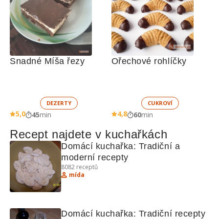
Snadné Míša řezy
Ořechové rohlíčky
DEZERTY
CUKROVÍ
5,0
4,8
45
min
60
min
Recept najdete v kuchařkách
Domácí kuchařka: Tradiční a 
moderní recepty
8082
receptů
mída
Domácí kuchařka: Tradiční recepty 