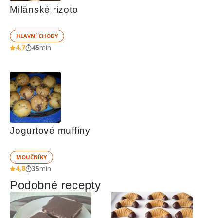
Milánské rizoto
HLAVNÍ CHODY
4,7
45
min
Jogurtové muffiny
MOUČNÍKY
4,8
35
min
Podobné recepty