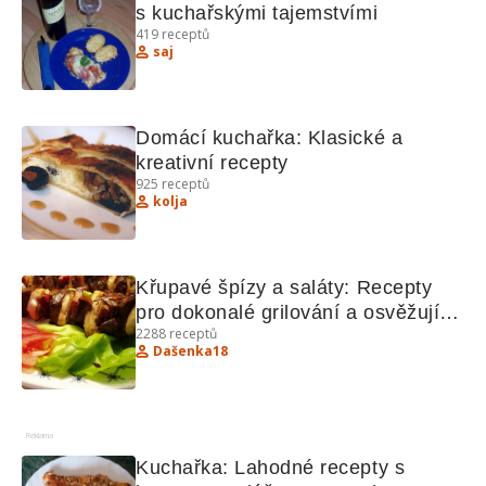
s kuchařskými tajemstvími
419
receptů
saj
Domácí kuchařka: Klasické a 
kreativní recepty
925
receptů
kolja
Křupavé špízy a saláty: Recepty 
pro dokonalé grilování a osvěžující 
2288
receptů
saláty
Dašenka18
Reklama
Kuchařka: Lahodné recepty s 