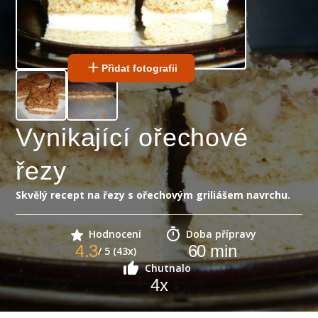
Přidat fotografii
Vynikající ořechové
řezy
Skvělý recept na řezy s ořechovým griliášem navrchu.
Hodnocení
Doba přípravy
4.3
60
min
/ 5 (43x)
Chutnalo
4
x