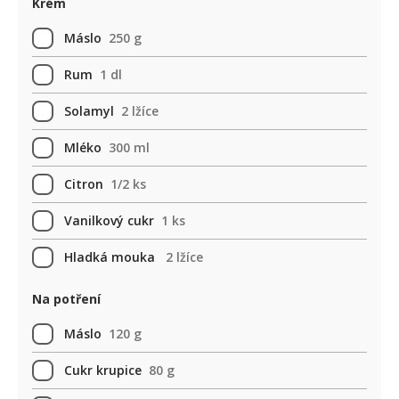
Krém
Máslo
250 g
Rum
1 dl
Solamyl
2 lžíce
Mléko
300 ml
Citron
1/2 ks
Vanilkový cukr
1 ks
Hladká mouka
2 lžíce
Na potření
Máslo
120 g
Cukr krupice
80 g