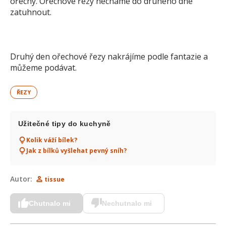
ořechy. Ořechové řezy necháme do druhého dne
zatuhnout.
Druhý den ořechové řezy nakrájíme podle fantazie a
můžeme podávat.
ŘEZY
Užitečné tipy do kuchyně
Kolik váží bílek?
Jak z bílků vyšlehat pevný sníh?
Autor:
tissue
Chutnalo mi
Nechutnalo mi