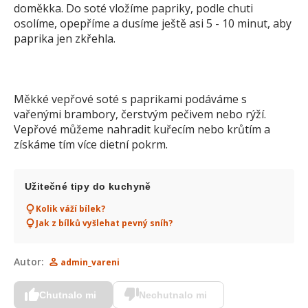
doměkka. Do soté vložíme papriky, podle chuti
osolíme, opepříme a dusíme ještě asi 5 - 10 minut, aby
paprika jen zkřehla.
Měkké vepřové soté s paprikami podáváme s
vařenými brambory, čerstvým pečivem nebo rýží.
Vepřové můžeme nahradit kuřecím nebo krůtím a
získáme tím více dietní pokrm.
Užitečné tipy do kuchyně
Kolik váží bílek?
Jak z bílků vyšlehat pevný sníh?
Autor:
admin_vareni
Chutnalo mi
Nechutnalo mi