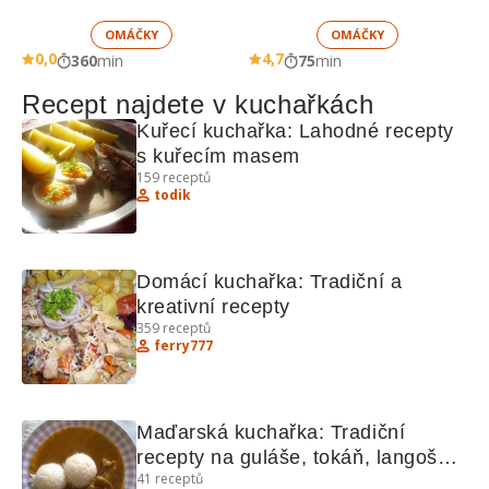
OMÁČKY
OMÁČKY
0,0
4,7
360
min
75
min
Recept najdete v kuchařkách
Kuřecí kuchařka: Lahodné recepty 
s kuřecím masem
159
receptů
todik
Domácí kuchařka: Tradiční a 
kreativní recepty
359
receptů
ferry777
Maďarská kuchařka: Tradiční 
recepty na guláše, tokáň, langoše a 
41
receptů
řízky