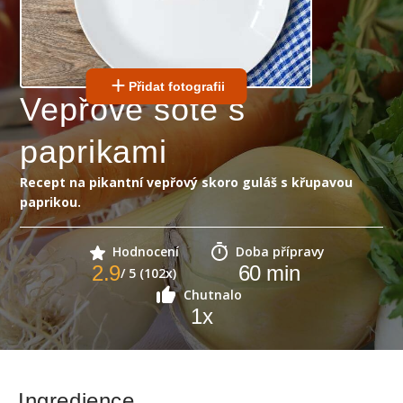
Přidat fotografii
Vepřové soté s
paprikami
Recept na pikantní vepřový skoro guláš s křupavou
paprikou.
Hodnocení
Doba přípravy
2.9
60
min
/ 5 (102x)
Chutnalo
1
x
Ingredience