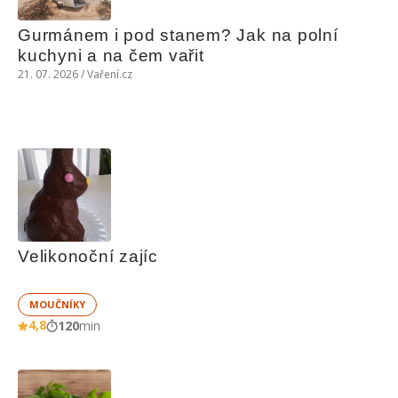
Gurmánem i pod stanem? Jak na polní 
kuchyni a na čem vařit
21. 07. 2026 / Vaření.cz
Velikonoční zajíc
MOUČNÍKY
4,8
120
min