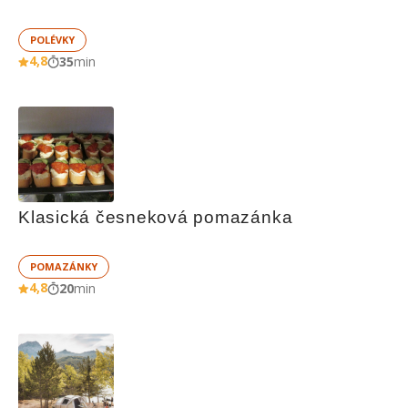
POLÉVKY
4,8
35
min
Klasická česneková pomazánka
POMAZÁNKY
4,8
20
min