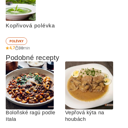
Kopřivová polévka
POLÉVKY
4,7
30
min
Podobné recepty
Boloňské ragú podle 
Vepřová kýta na 
Itala
houbách