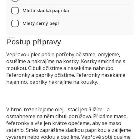
Mletá sladká paprika
Mletý černý pepř
Reklama
Postup přípravy
Vepřovou plec podle potřeby očistíme, omyjeme,
osušíme a nakrájíme na kostky. Kostky smícháme s
moukou. Cibuli očistíme a nasekáme nahrubo.
Feferonky a papriky očistíme. Feferonky nasekáme
najemno, papriky nakrájíme na kousky.
V hrnci rozehřejeme olej - stačí jen 3 lžíce - a
osmahneme na něm cibuli dorůžova. Přidáme maso,
feferonky a vše jen krátce opečeme, aby se maso
zatáhlo. Směs zaprášíme sladkou paprikou a zalijeme
vývarem nebo vodou a osolíme. Vepřové soté dusíme