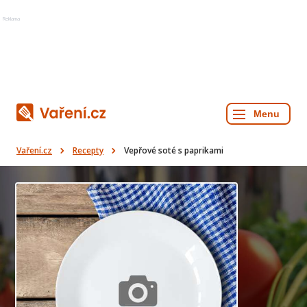
Reklama
Vaření.cz
Recepty
Vepřové soté s paprikami