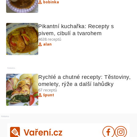
bobinka
Pikantní kuchařka: Recepty s 
pivem, cibulí a tvarohem
4638
receptů
alan
Reklama
Rychlé a chutné recepty: Těstoviny, 
omelety, rýže a další lahůdky
67
receptů
špunt
Reklama