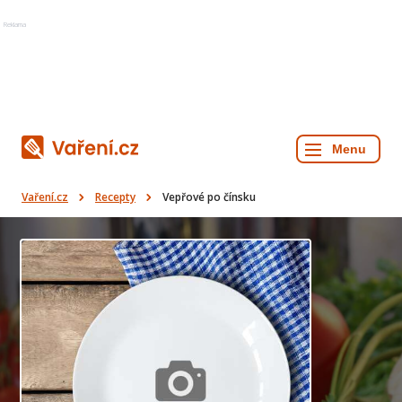
Reklama
Vaření.cz
Recepty
Vepřové po čínsku