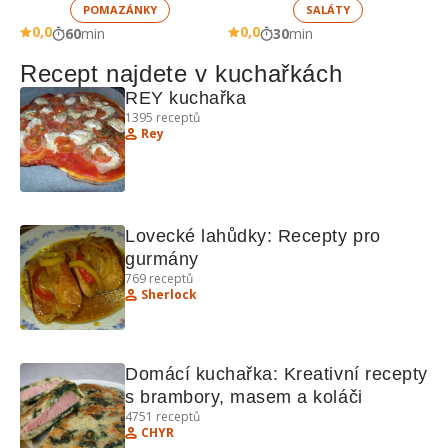
POMAZÁNKY
SALÁTY
0,0
0,0
60
min
30
min
Recept najdete v kuchařkách
REY kuchařka
1395
receptů
Rey
Lovecké lahůdky: Recepty pro 
gurmány
769
receptů
Sherlock
Domácí kuchařka: Kreativní recepty 
s brambory, masem a koláči
4751
receptů
CHYR