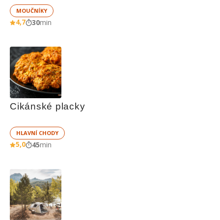
MOUČNÍKY
4,7
30
min
Cikánské placky
HLAVNÍ CHODY
5,0
45
min