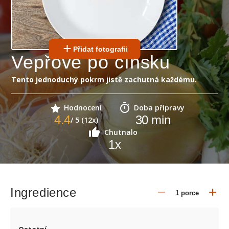
Přidat fotografii
Vepřové po čínsku
Tento jednoduchý pokrm jistě zachutná každému.
Hodnocení
Doba přípravy
4.4
30
min
/ 5 (12x)
Chutnalo
1
x
Ingredience