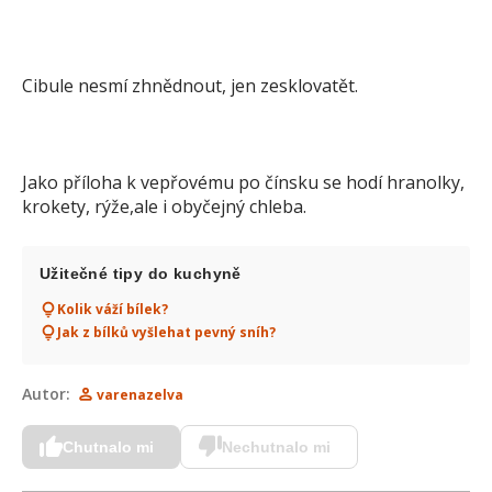
Cibule nesmí zhnědnout, jen zesklovatět.
Jako příloha k vepřovému po čínsku se hodí hranolky,
krokety, rýže,ale i obyčejný chleba.
Užitečné tipy do kuchyně
Kolik váží bílek?
Jak z bílků vyšlehat pevný sníh?
Autor:
varenazelva
Chutnalo mi
Nechutnalo mi