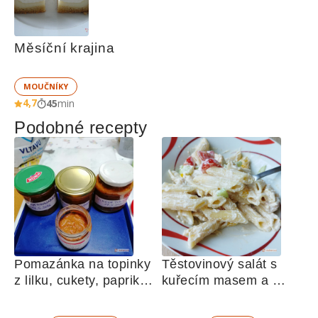
Měsíční krajina
MOUČNÍKY
4,7
45
min
Podobné recepty
Pomazánka na topinky 
Těstovinový salát s 
z lilku, cukety, paprik, 
kuřecím masem a 
sušených rajčat a 
zeleninou 
žampionů