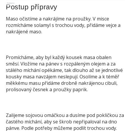
Reklama
Postup přípravy
Maso očistíme a nakrájíme na proužky. V misce
rozmícháme solamyl s trochou vody, přidáme vejce a
nakrájené maso.
Promícháme, aby byl každý kousek masa obalen
směsí. Vložíme na pánev s rozpáleným olejem a za
stálého míchání opékáme, tak dlouho až se jednotlivé
kousky masa navzájem neslepují. Osolíme a k téměř
měkkému masu přidáme drobně nakrájenou cibuli,
prolisovaný česnek a proužky paprik.
Zalijeme sojovou omáčkou a dusíme pod pokličkou za
častého míchání, aby se škrob nepřipaloval na dno
pánve. Podle potřeby můžeme podlít trochou vody.