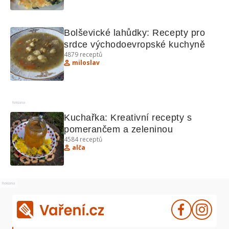
Bolševické lahůdky: Recepty pro 
srdce východoevropské kuchyně
4879
receptů
miloslav
Reklama
Kuchařka: Kreativní recepty s 
pomerančem a zeleninou
4584
receptů
alča
Reklama