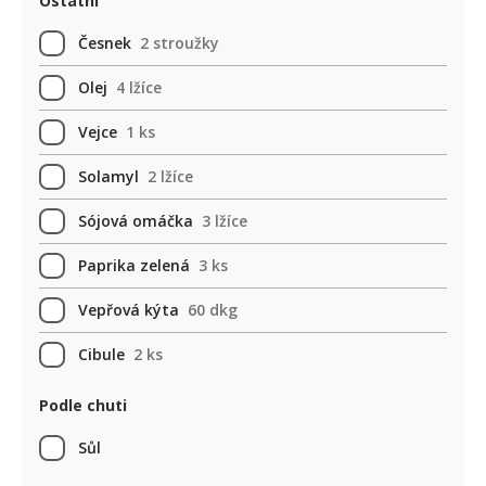
Ostatní
Česnek
2 stroužky
Olej
4 lžíce
Vejce
1 ks
Solamyl
2 lžíce
Sójová omáčka
3 lžíce
Paprika zelená
3 ks
Vepřová kýta
60 dkg
Cibule
2 ks
Podle chuti
Sůl