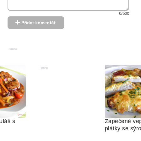
0/600
Přidat komentář
Reklama
Reklama
láš s 
Zapečené vep
ami 
plátky se sýro
směsí   