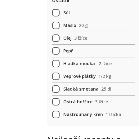
Ostatní
Sůl
Máslo
20 g
Olej
3 lžíce
Pepř
Hladká mouka
2 lžíce
Vepřové plátky
1/2 kg
Sladká smetana
25 dl
Ostrá hořčice
3 lžíce
Nastrouhaný křen
1 lžička