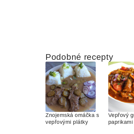
Podobné recepty
Znojemská omáčka s 
Vepřový gu
vepřovými plátky 
paprik