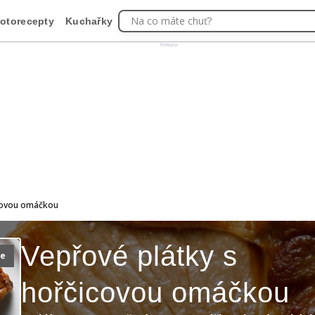
Na co máte chuť?
otorecepty
Kuchařky
Reklama
icovou omáčkou
Vepřové plátky s
ie
hořčicovou omáčkou