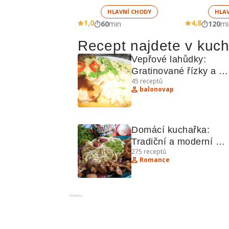
HLAVNÍ CHODY
HLA
1,0
4,8
60
min
120
mi
Recept najdete v kuc
Vepřové lahůdky: 
Gratinované řízky a 
45
receptů
medailonky recepty
balonovap
Domácí kuchařka: 
Tradiční a moderní 
275
receptů
recepty z české kuchy
Romance
Reklama