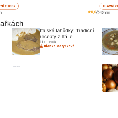
VNÍ CHODY
HLAVNÍ C
0,0
n
45
min
hařkách
Italské lahůdky: Tradiční 
recepty z Itálie
11
receptů
Blanka Motyčková
Reklama
ně