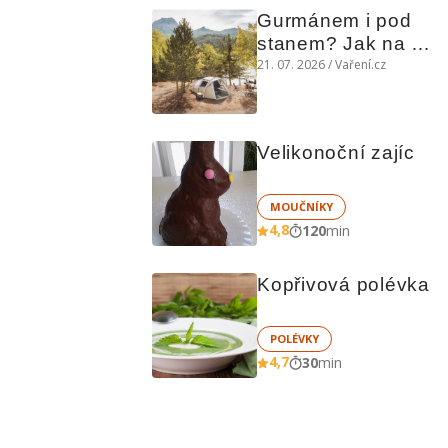
Gurmánem i pod 
stanem? Jak na 
polní kuchyni a na 
21. 07. 2026 / Vaření.cz
čem vařit
Velikonoční zajíc
MOUČNÍKY
4,8
120
min
Kopřivová polévka
POLÉVKY
4,7
30
min