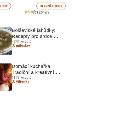
HODY
HLAVNÍ CHODY
5,0
120
min
Bolševické lahůdky: 
Recepty pro srdce 
4879
receptů
východoevropské kuchyně
miloslav
Domácí kuchařka: 
Tradiční a kreativní 
1118
receptů
recepty
Vilienka