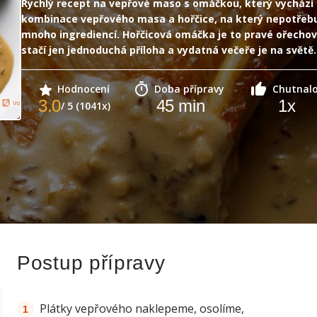
Rychlý recept na vepřové maso s omáčkou, který vychází
kombinace vepřového masa a hořčice, na který nepotřebuj
mnoho ingrediencí. Hořčicová omáčka je to pravé ořechov
stačí jen jednoduchá příloha a vydatná večeře je na světě.
Hodnocení
Doba přípravy
Chutnal
3.0
45
min
1
x
/ 5 (1041x)
Postup přípravy
Plátky vepřového naklepeme, osolíme,