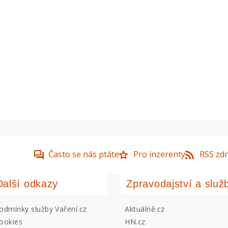
Často se nás ptáte
Pro inzerenty
RSS zdr
Další odkazy
Zpravodajství a služ
odmínky služby Vaření.cz
Aktuálně.cz
ookies
HN.cz