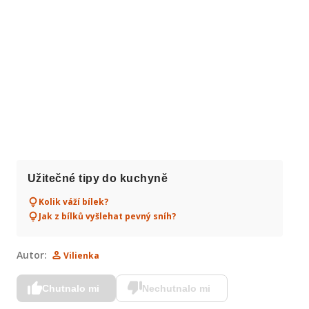
Užitečné tipy do kuchyně
Kolik váží bílek?
Jak z bílků vyšlehat pevný sníh?
Autor:
Vilienka
Chutnalo mi
Nechutnalo mi