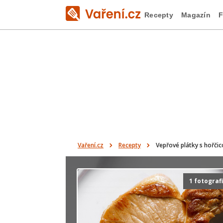
Recepty
Magazín
F
Vaření.cz
Recepty
Vepřové plátky s hořč
1 fotograf