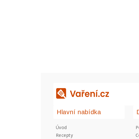
Hlavní nabídka
Úvod
P
Recepty
C