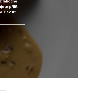
 z lahodné
ete příliš
é. Pak už
o
Reklama