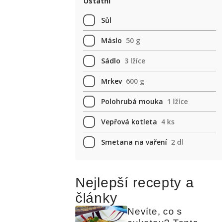
Ostatní
Sůl
Máslo
50 g
Sádlo
3 lžíce
Mrkev
600 g
Polohrubá mouka
1 lžíce
Vepřová kotleta
4 ks
Smetana na vaření
2 dl
Nejlepší recepty a
články
Nevíte, co s 