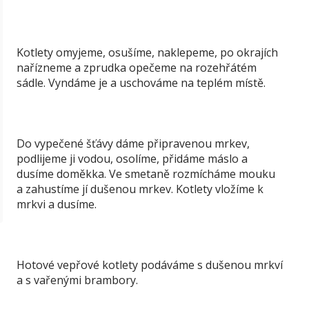
Kotlety omyjeme, osušíme, naklepeme, po okrajích
nařízneme a zprudka opečeme na rozehřátém
sádle. Vyndáme je a uschováme na teplém místě.
Do vypečené šťávy dáme připravenou mrkev,
podlijeme ji vodou, osolíme, přidáme máslo a
dusíme doměkka. Ve smetaně rozmícháme mouku
a zahustíme jí dušenou mrkev. Kotlety vložíme k
mrkvi a dusíme.
Hotové vepřové kotlety podáváme s dušenou mrkví
a s vařenými brambory.