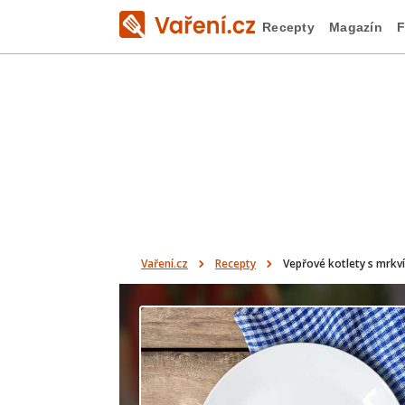
Recepty
Magazín
F
Vaření.cz
Recepty
Vepřové kotlety s mrkví