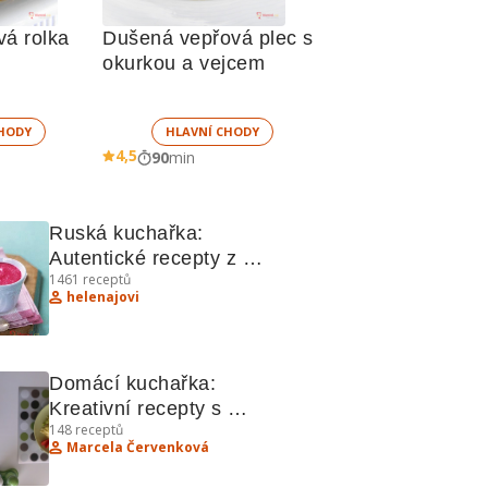
vá rolka
Dušená vepřová plec s 
okurkou a vejcem
HODY
HLAVNÍ CHODY
4,5
90
min
Ruská kuchařka: 
Autentické recepty z 
1461
receptů
východoevropské kuchyně
helenajovi
Domácí kuchařka: 
Kreativní recepty s 
148
receptů
kapustou, kuřecím, 
Marcela Červenková
vajíčky a vepřovým 
masem