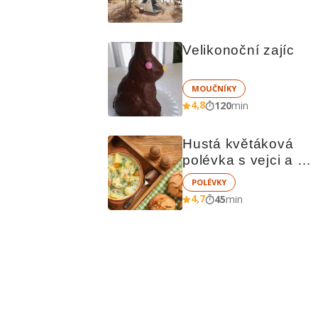
čem vařit
Velikonoční zajíc
MOUČNÍKY
4,8
120
min
Hustá květáková 
polévka s vejci a 
brambory
POLÉVKY
4,7
45
min