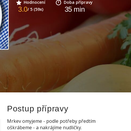
Hodnocení
Doba přípravy
3.0
35
min
/ 5 (59x)
Postup přípravy
Mrkev omyjeme - podle potřeby předtím
oškrábeme - a nakrájíme nudličky.