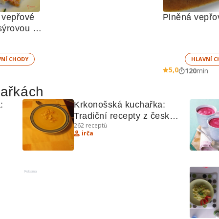
vepřové 
Plněná vepřo
sýrovou 
VNÍ CHODY
HLAVNÍ C
5,0
120
min
hařkách
 
Krkonošská kuchařka: 
Tradiční recepty z české 
262
receptů
"
kuchyně
irča
Reklama