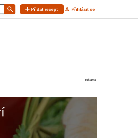
Přidat recept
Přihlásit se
í