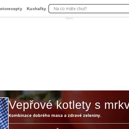
Na co máte chuť?
otorecepty
Kuchařky
Reklama
Vepřové kotlety s mrkv
Kombinace dobrého masa a zdravé zeleniny.