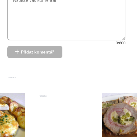
0/600
Přidat komentář
Reklama
Reklama