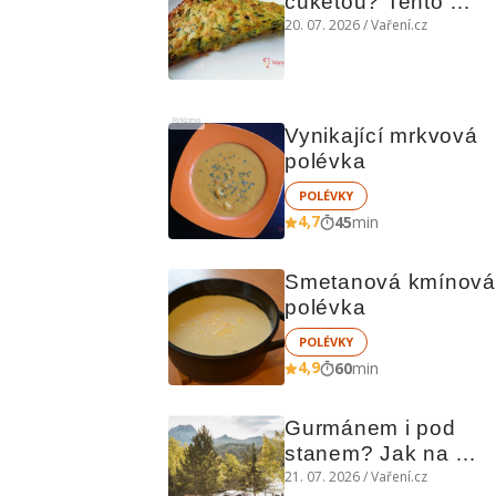
cuketou? Tento 
levný slaný koláč 
20. 07. 2026 / Vaření.cz
chutná božsky teplý 
i studený
Reklama
Vynikající mrkvová 
polévka
POLÉVKY
4,7
45
min
Smetanová kmínová 
polévka
POLÉVKY
4,9
60
min
Gurmánem i pod 
stanem? Jak na 
polní kuchyni a na 
21. 07. 2026 / Vaření.cz