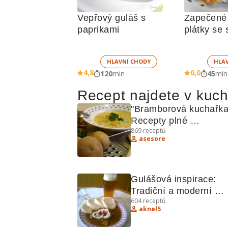
Vepřový guláš s 
Zapečené 
paprikami 
plátky se 
směsí   
HLAVNÍ CHODY
HLA
4,8
0,0
120
min
45
min
Recept najdete v kuc
"Bramborová kuchařka:
Recepty plné 
869
receptů
bramborových lahůdek
asesore
Gulášová inspirace: 
Tradiční a moderní 
604
receptů
recepty
aknel5