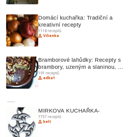
Domácí kuchařka: Tradiční a 
kreativní recepty
1118
receptů
Vilienka
Bramborové lahůdky: Recepty s 
brambory, uzeným a slaninou, 
191
receptů
pudinkem a skořicí.
adka1
Reklama
MIRKOVA KUCHAŘKA-
7757
receptů
kelt