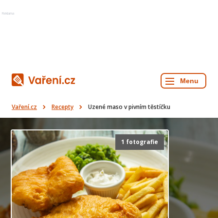
Reklama
Vaření.cz
Recepty
Uzené maso v pivním těstíčku
1 fotografie