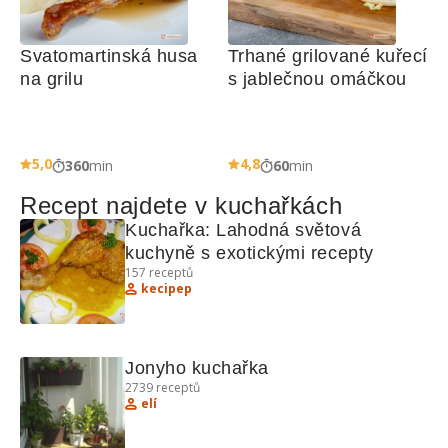
Svatomartinská husa 
Trhané grilované kuřecí 
na grilu
s jablečnou omáčkou
5,0
4,8
360
min
60
min
Recept najdete v kuchařkách
Kuchařka: Lahodná světová 
kuchyně s exotickými recepty
157
receptů
kecipep
Jonyho kuchařka
2739
receptů
elí