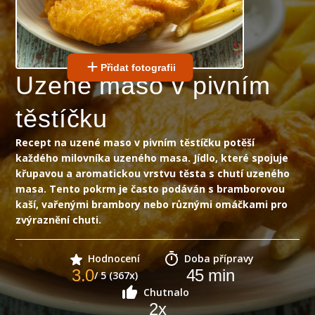
Přidat fotografii
Uzené maso v pivním
těstíčku
Recept na uzené maso v pivním těstíčku potěší
každého milovníka uzeného masa. Jídlo, které spojuje
křupavou a aromatickou vrstvu těsta s chutí uzeného
masa. Tento pokrm je často podáván s bramborovou
kaší, vařenými brambory nebo různými omáčkami pro
zvýraznění chuti.
Hodnocení
Doba přípravy
3.0
45
min
/ 5 (367x)
Chutnalo
2
x