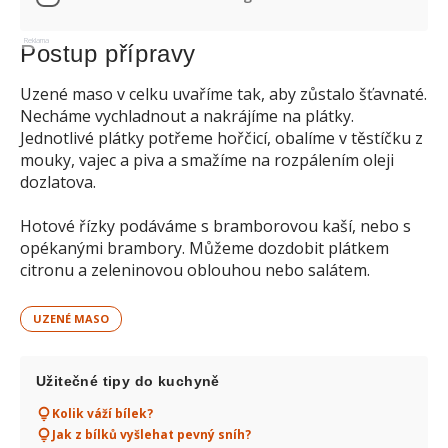
Reklama
Postup přípravy
Uzené maso v celku uvaříme tak, aby zůstalo šťavnaté.
Necháme vychladnout a nakrájíme na plátky.
Jednotlivé plátky potřeme hořčicí, obalíme v těstíčku z
mouky, vajec a piva a smažíme na rozpálením oleji
dozlatova.
Hotové řízky podáváme s bramborovou kaší, nebo s
opékanými brambory. Můžeme dozdobit plátkem
citronu a zeleninovou oblouhou nebo salátem.
UZENÉ MASO
Užitečné tipy do kuchyně
Kolik váží bílek?
Jak z bílků vyšlehat pevný sníh?