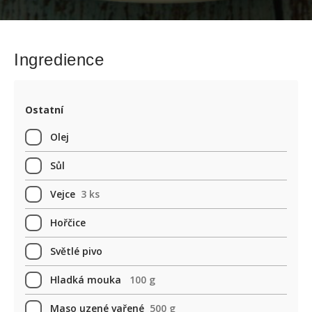
Ingredience
Ostatní
Olej
Sůl
Vejce
3 ks
Hořčice
Světlé pivo
Hladká mouka
100 g
Maso uzené vařené
500 g