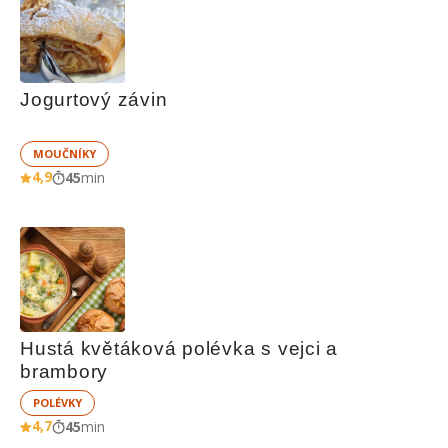
Jogurtový závin
MOUČNÍKY
4,9
45
min
Hustá květáková polévka s vejci a 
brambory
POLÉVKY
4,7
45
min