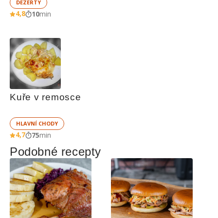
DEZERTY
4,8
10
min
Kuře v remosce
HLAVNÍ CHODY
4,7
75
min
Podobné recepty