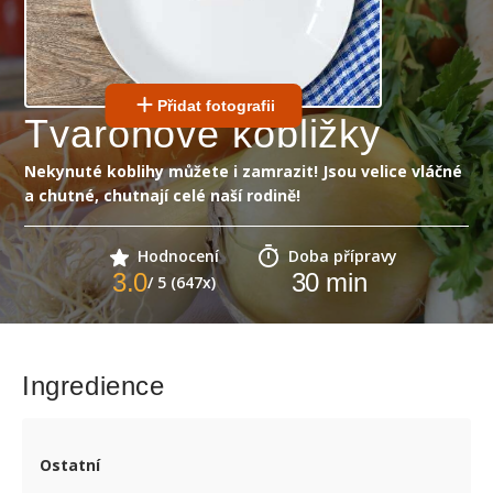
Přidat fotografii
Tvarohové kobližky
Nekynuté koblihy můžete i zamrazit! Jsou velice vláčné
a chutné, chutnají celé naší rodině!
Hodnocení
Doba přípravy
3.0
30
min
/ 5 (647x)
Ingredience
Ostatní