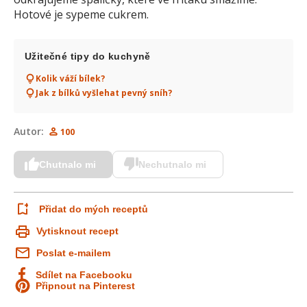
Hotové je sypeme cukrem.
Užitečné tipy do kuchyně
Kolik váží bílek?
Jak z bílků vyšlehat pevný sníh?
Autor:
100
Chutnalo mi
Nechutnalo mi
Přidat do mých receptů
Vytisknout recept
Poslat e-mailem
Sdílet na Facebooku
Připnout na Pinterest