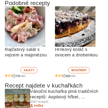
Podobné recepty
Rajčatový salát s 
Hrnkový koláč s 
vejcem a majonézou
ovocem a drobenkou
SALÁTY
MOUČNÍKY
4,8
4,6
10
min
60
min
Recept najdete v kuchařkách
Vánoční kuchařka plná tradičních 
receptů: Aspikový hřbet, 
2047
receptů
Vodouchův nářez, Domácí buchty, 
nožka