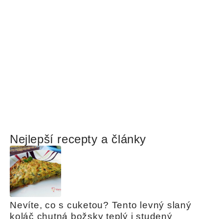
Nejlepší recepty a články
Nevíte, co s cuketou? Tento levný slaný 
koláč chutná božsky teplý i studený