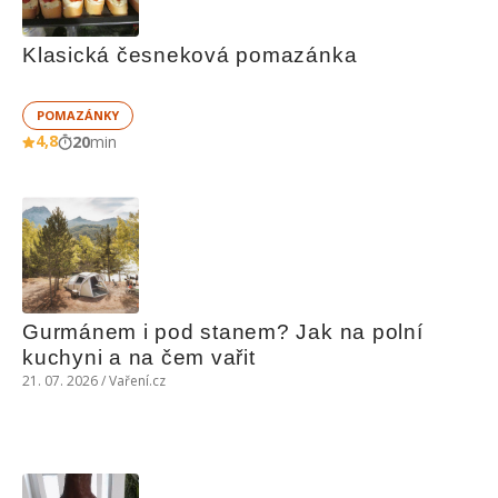
Klasická česneková pomazánka
POMAZÁNKY
4,8
20
min
Gurmánem i pod stanem? Jak na polní 
kuchyni a na čem vařit
21. 07. 2026 / Vaření.cz