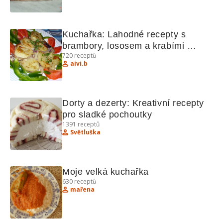
Ořechové tyčinky, Koblihy z 
majonézy.
Kuchařka: Lahodné recepty s 
brambory, lososem a krabími 
720
receptů
tyčinkami
aivi.b
Dorty a dezerty: Kreativní recepty 
pro sladké pochoutky
1391
receptů
Světluška
Moje velká kuchařka
630
receptů
mařena