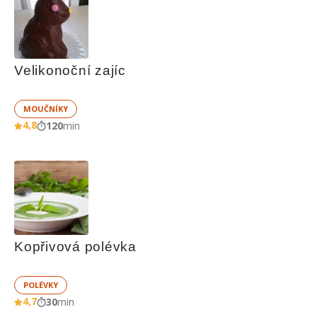
Velikonoční zajíc
MOUČNÍKY
4,8
120
min
Kopřivová polévka
POLÉVKY
4,7
30
min