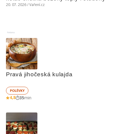
20. 07. 2026 / Vaření.cz
Reklama
Pravá jihočeská kulajda
POLÉVKY
4,8
35
min