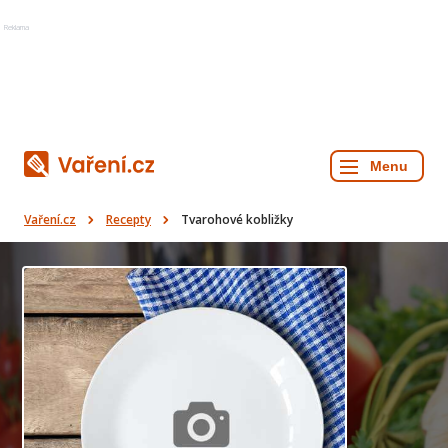
Reklama
Vaření.cz
Recepty
Tvarohové kobližky