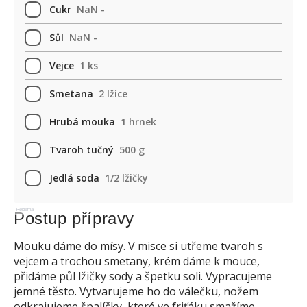
Cukr
NaN -
Sůl
NaN -
Vejce
1 ks
Smetana
2 lžíce
Hrubá mouka
1 hrnek
Tvaroh tučný
500 g
Jedlá soda
1/2 lžičky
Reklama
Postup přípravy
Mouku dáme do mísy. V misce si utřeme tvaroh s
vejcem a trochou smetany, krém dáme k mouce,
přidáme půl lžičky sody a špetku soli. Vypracujeme
jemné těsto. Vytvarujeme ho do válečku, nožem
odkrajujeme špalíčky, které ve friťáku smažíme.