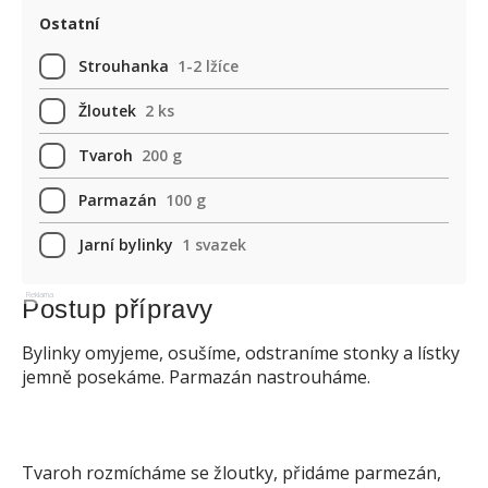
Ostatní
Strouhanka
1-2 lžíce
Žloutek
2 ks
Tvaroh
200 g
Parmazán
100 g
Jarní bylinky
1 svazek
Reklama
Postup přípravy
Bylinky omyjeme, osušíme, odstraníme stonky a lístky
jemně posekáme. Parmazán nastrouháme.
Tvaroh rozmícháme se žloutky, přidáme parmezán,