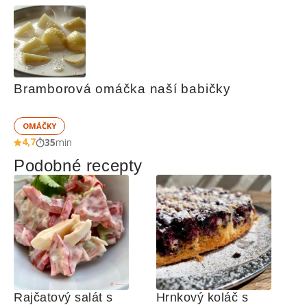
Bramborová omáčka naší babičky
OMÁČKY
4,7
35
min
Podobné recepty
Rajčatový salát s 
Hrnkový koláč s 