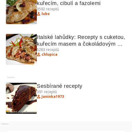
kuřecím, cibulí a fazolemi
3592
receptů
lubo
Italské lahůdky: Recepty s cuketou, 
kuřecím masem a čokoládovým 
5283
receptů
mousssem
chlupica
Reklama
Sesbírané recepty
391
receptů
Janinka1973
Reklama