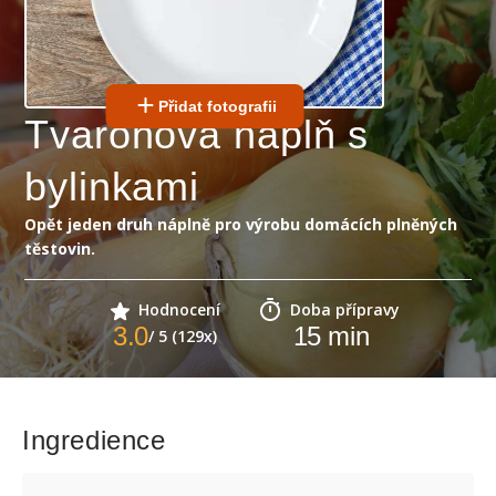
Přidat fotografii
Tvarohová náplň s
bylinkami
Opět jeden druh náplně pro výrobu domácích plněných
těstovin.
Hodnocení
Doba přípravy
3.0
15
min
/ 5 (129x)
Ingredience