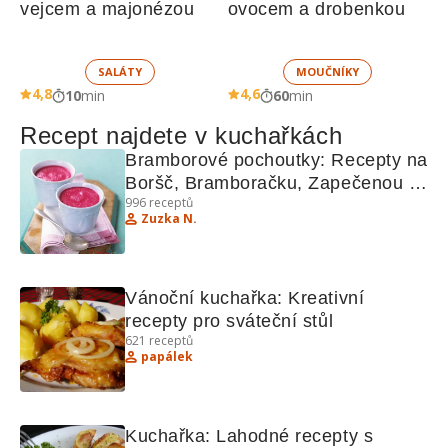
vejcem a majonézou
ovocem a drobenkou
SALÁTY
MOUČNÍKY
4,8
4,6
10
min
60
min
Recept najdete v kuchařkách
Bramborové pochoutky: Recepty na 
Boršč, Bramboračku, Zapečenou 
996
receptů
kaši a další!
Zuzka N.
Vánoční kuchařka: Kreativní 
recepty pro sváteční stůl
621
receptů
papálek
Kuchařka: Lahodné recepty s 