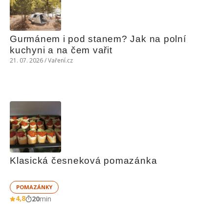
Gurmánem i pod stanem? Jak na polní 
kuchyni a na čem vařit
21. 07. 2026 / Vaření.cz
Klasická česneková pomazánka
POMAZÁNKY
4,8
20
min