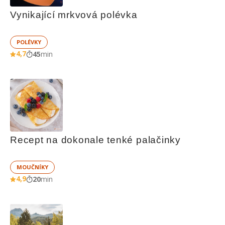
Vynikající mrkvová polévka
POLÉVKY
4,7
45
min
Recept na dokonale tenké palačinky
MOUČNÍKY
4,9
20
min