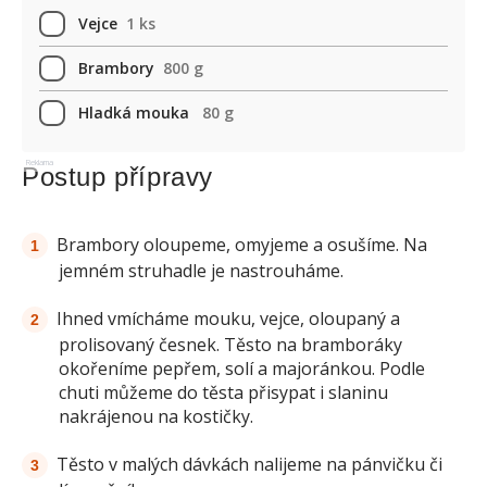
Vejce
1 ks
Brambory
800 g
Hladká mouka
80 g
Reklama
Postup přípravy
Brambory oloupeme, omyjeme a osušíme. Na
jemném struhadle je nastrouháme.
Ihned vmícháme mouku, vejce, oloupaný a
prolisovaný česnek. Těsto na bramboráky
okořeníme pepřem, solí a majoránkou. Podle
chuti můžeme do těsta přisypat i slaninu
nakrájenou na kostičky.
Těsto v malých dávkách nalijeme na pánvičku či