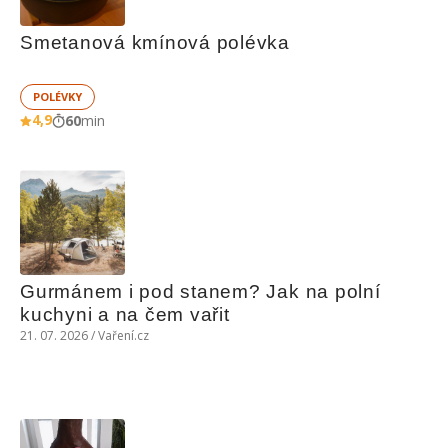
Smetanová kmínová polévka
POLÉVKY
4,9
60
min
Gurmánem i pod stanem? Jak na polní 
kuchyni a na čem vařit
21. 07. 2026 / Vaření.cz