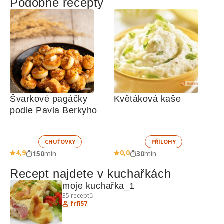
Podobné recepty
Švarkové pagáčky 
Květáková kaše
podle Pavla Berkyho
CHUŤOVKY
PŘÍLOHY
4,9
0,0
150
min
30
min
Recept najdete v kuchařkách
moje kuchařka_1
35
receptů
frfi57