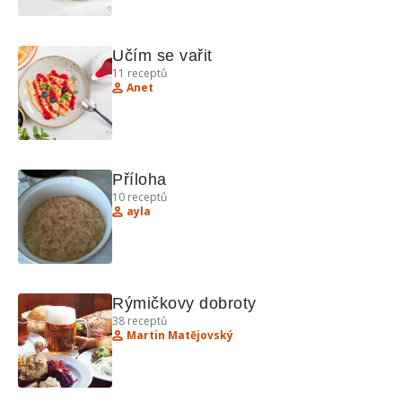
Učím se vařit
11
receptů
Anet
Příloha
10
receptů
ayla
Rýmičkovy dobroty
38
receptů
Martin Matějovský