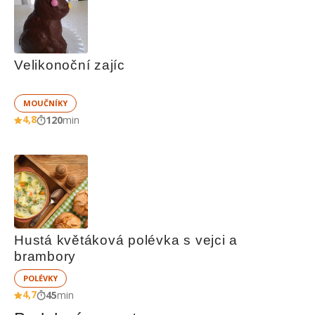
Velikonoční zajíc
MOUČNÍKY
4,8
120
min
Hustá květáková polévka s vejci a 
brambory
POLÉVKY
4,7
45
min