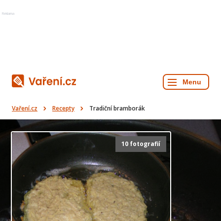
Reklama
Vaření.cz
Recepty
Tradiční bramborák
10 fotografií