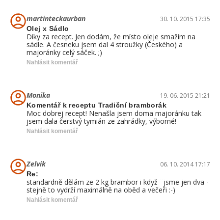
martinteckaurban
30. 10. 2015 17:35
Olej x Sádlo
Díky za recept. Jen dodám, že místo oleje smažím na
sádle. A česneku jsem dal 4 stroužky (Českého) a
majoránky celý sáček. ;)
Nahlásit komentář
Monika
19. 06. 2015 21:21
Komentář k receptu Tradiční bramborák
Moc dobrej recept! Nenašla jsem doma majoránku tak
jsem dala čerstvý tymián ze zahrádky, výborné!
Nahlásit komentář
Zelvik
06. 10. 2014 17:17
Re:
standardně dělám ze 2 kg brambor i když ¨jsme jen dva -
stejně to vydrží maximálně na oběd a večeři :-)
Nahlásit komentář