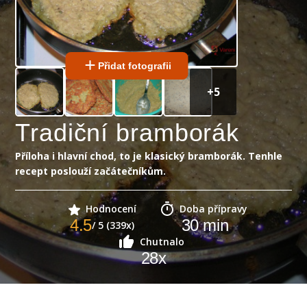
Přidat fotografii
+
5
Tradiční bramborák
Příloha i hlavní chod, to je klasický bramborák. Tenhle
recept poslouží začátečníkům.
Hodnocení
Doba přípravy
4.5
30
min
/ 5 (339x)
Chutnalo
28
x