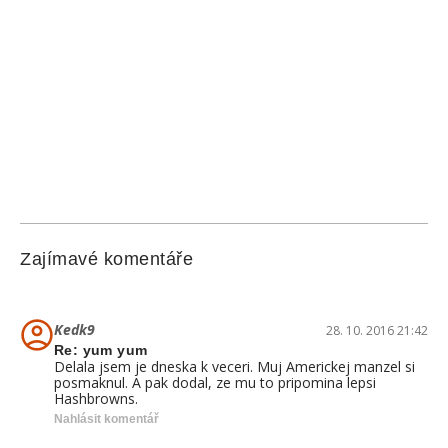
Zajímavé komentáře
Kedk9
28. 10. 2016 21:42
Re: yum yum
Delala jsem je dneska k veceri. Muj Americkej manzel si
posmaknul. A pak dodal, ze mu to pripomina lepsi
Hashbrowns.
Nahlásit komentář