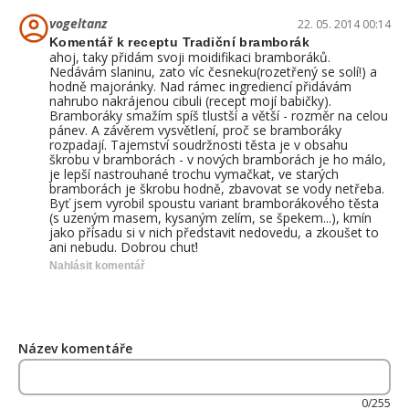
vogeltanz
22. 05. 2014 00:14
Komentář k receptu Tradiční bramborák
ahoj, taky přidám svoji moidifikaci bramboráků.
Nedávám slaninu, zato víc česneku(rozetřený se solí!) a
hodně majoránky. Nad rámec ingrediencí přidávám
nahrubo nakrájenou cibuli (recept mojí babičky).
Bramboráky smažím spíš tlustší a větší - rozměr na celou
pánev. A závěrem vysvětlení, proč se bramboráky
rozpadají. Tajemství soudržnosti těsta je v obsahu
škrobu v bramborách - v nových bramborách je ho málo,
je lepší nastrouhané trochu vymačkat, ve starých
bramborách je škrobu hodně, zbavovat se vody netřeba.
Byť jsem vyrobil spoustu variant bramborákového těsta
(s uzeným masem, kysaným zelím, se špekem...), kmín
jako přísadu si v nich představit nedovedu, a zkoušet to
ani nebudu. Dobrou chuť!
Nahlásit komentář
Název komentáře
0/255