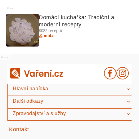
Reklama
Domácí kuchařka: Tradiční a 
moderní recepty
8082
receptů
mída
Reklama
Hlavní nabídka
Další odkazy
Zpravodajství a služby
Kontakt