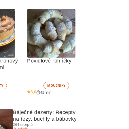
arohový 
Povidlové rohlíčky
mi
TY
MOUČNÍKY
3,0
45
min
Báječné dezerty: Recepty 
na řezy, buchty a bábovky
264
receptů