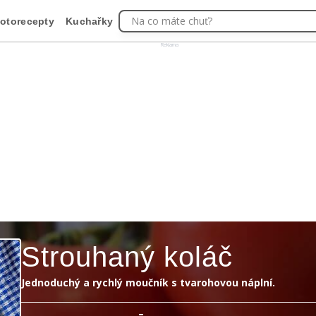
Na co máte chuť?
otorecepty
Kuchařky
Reklama
Strouhaný koláč
Jednoduchý a rychlý moučník s tvarohovou náplní.