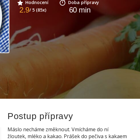
Hodnocení
Doba přípravy
2.9
60
min
/ 5 (85x)
Postup přípravy
Máslo necháme změknout. Vmícháme do ní
žloutek, mléko a kakao. Prášek do pečiva s kakaem