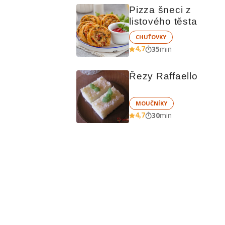
Pizza šneci z 
listového těsta
CHUŤOVKY
4,7
35
min
Řezy Raffaello
MOUČNÍKY
4,7
30
min