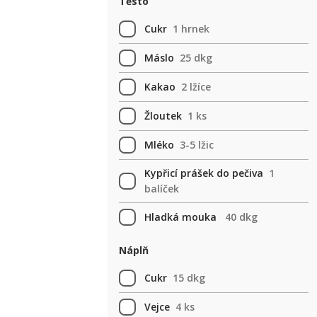
Těsto
Cukr
1 hrnek
Máslo
25 dkg
Kakao
2 lžíce
Žloutek
1 ks
Mléko
3-5 lžic
Kypřicí prášek do pečiva
1
balíček
Hladká mouka
40 dkg
Náplň
Cukr
15 dkg
Vejce
4 ks