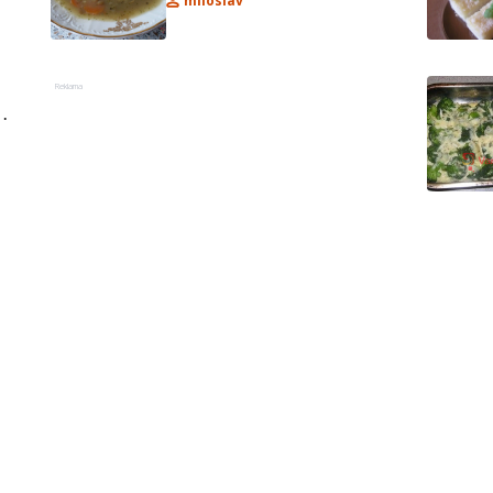
miloslav
Reklama