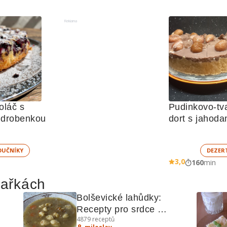
Reklama
láč s 
Pudinkovo-tv
 drobenkou
dort s jahoda
UČNÍKY
DEZER
3,0
160
min
hařkách
Bolševické lahůdky: 
Recepty pro srdce 
4879
receptů
ky
východoevropské kuchyně