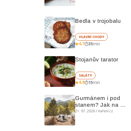
i studený
Reklama
Bedla v trojobalu
HLAVNÍ CHODY
4,7
35
min
Stojanův tarator
SALÁTY
4,8
15
min
Gurmánem i pod 
stanem? Jak na 
polní kuchyni a na 
21. 07. 2026 / Vaření.cz
čem vařit