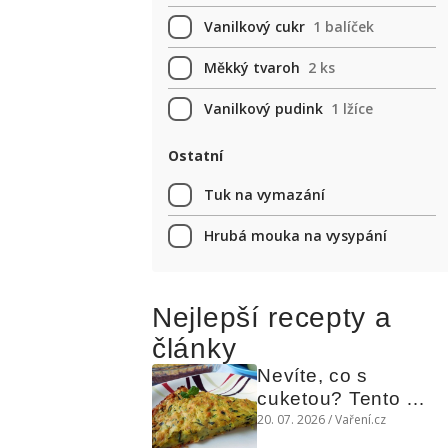
Vanilkový cukr
1 balíček
Měkký tvaroh
2 ks
Vanilkový pudink
1 lžíce
Ostatní
Tuk na vymazání
Hrubá mouka na vysypání
Nejlepší recepty a
články
Nevíte, co s 
cuketou? Tento 
levný slaný koláč 
20. 07. 2026 / Vaření.cz
chutná božsky teplý 