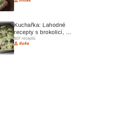
mišák
Kuchařka: Lahodné 
recepty s brokolicí, 
807
receptů
fazolemi a kuřecím 
duda
gulášem