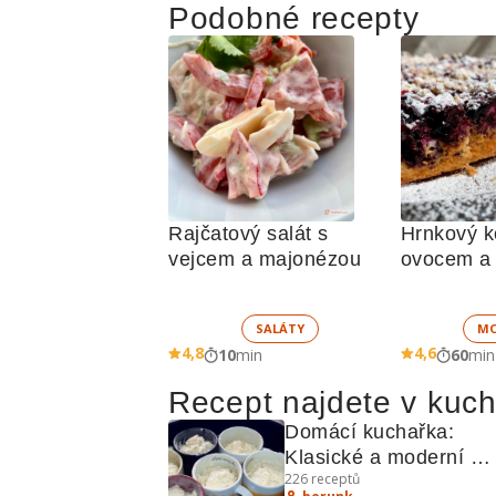
Podobné recepty
Rajčatový salát s 
Hrnkový ko
vejcem a majonézou
ovocem a
SALÁTY
MO
4,8
4,6
10
min
60
min
Recept najdete v kuc
Domácí kuchařka: 
Klasické a moderní 
226
receptů
knedlíky a další lahůd