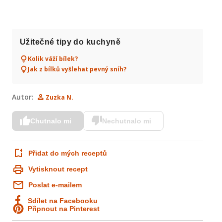
Užitečné tipy do kuchyně
Kolik váží bílek?
Jak z bílků vyšlehat pevný sníh?
Autor:
Zuzka N.
Chutnalo mi
Nechutnalo mi
Přidat do mých receptů
Vytisknout recept
Poslat e-mailem
Sdílet na Facebooku
Připnout na Pinterest