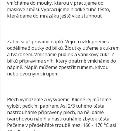
vmícháme do mouky, kterou v pracujeme do
máslové směsi. Vypracujeme hladké tuhé těsto,
která dáme do mrazáku ještě více ztuhnout.
Zatím si připravíme náplň. Vejce rozklepneme a
oddělíme žloutky od bílků. Žloutky utřeme s cukrem
a tvarohem. Vmícháme pudink a vanilkový cukr. Z
bílků připravíme sníh, který opatrně vmícháme do
náplně. Náplň můžeme zpestřit rumem, kávou
nebo ovocným sirupem.
Plech vymažeme a vysypeme. Klidně jej můžeme
vyložit pečícím papírem. Asi 2/3 tuhého těsta
nastrouháme připravený plech, na něj dáme
tvarohovou náplň a nastrouháme zbytek těsta.
Pečeme v předehřáté troubě mezi 160 - 170 °C asi