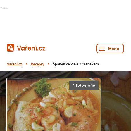
Reklama
Vaření.cz
Recepty
Španělské kuře s česnekem
1 fotografie