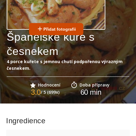
Přidat fotografii
Španělské kuře s
česnekem
4 porce kuřete s jemnou chutí podpořenou výrazným
česnekem.
Hodnocení
Doba přípravy
3.0
60
min
/ 5 (699x)
Ingredience