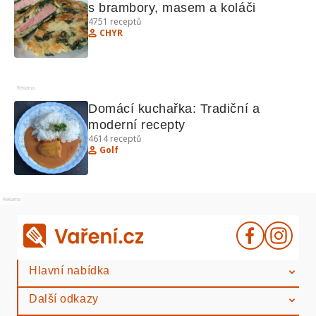
s brambory, masem a koláči
4751
receptů
CHYR
Reklama
Domácí kuchařka: Tradiční a 
moderní recepty
4614
receptů
Golf
Reklama
Hlavní nabídka
Další odkazy