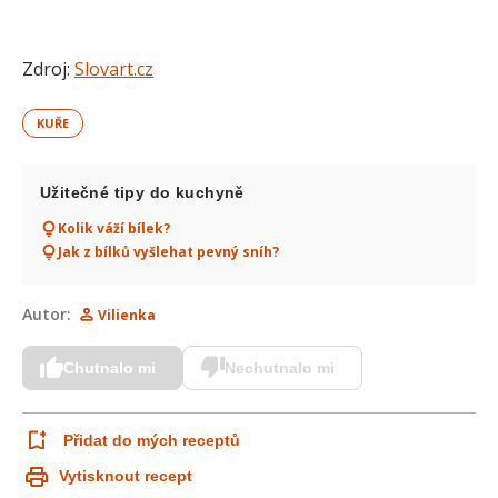
Zdroj:
Slovart.cz
KUŘE
Užitečné tipy do kuchyně
Kolik váží bílek?
Jak z bílků vyšlehat pevný sníh?
Autor:
Vilienka
Chutnalo mi
Nechutnalo mi
Přidat do mých receptů
Vytisknout recept