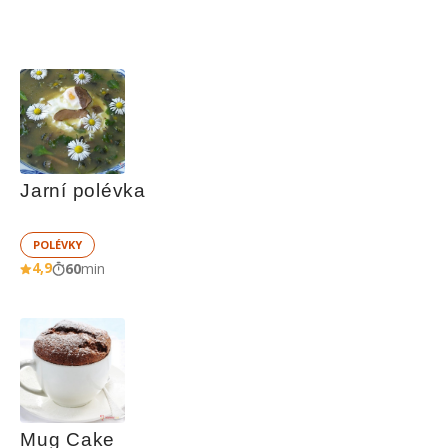
Jarní polévka
POLÉVKY
4,9
60
min
Mug Cake