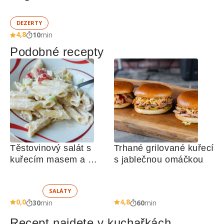
DEZERTY
4,8
10
min
Podobné recepty
Těstovinový salát s 
Trhané grilované kuřecí 
kuřecím masem a 
s jablečnou omáčkou
zeleninou 
SALÁTY
0,0
4,8
30
min
60
min
Recept najdete v kuchařkách