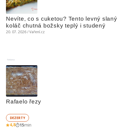
Nevíte, co s cuketou? Tento levný slaný 
koláč chutná božsky teplý i studený
20. 07. 2026 / Vaření.cz
Reklama
Rafaelo řezy
DEZERTY
4,8
15
min