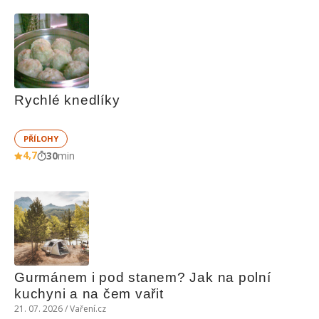
Rychlé knedlíky
PŘÍLOHY
4,7
30
min
Gurmánem i pod stanem? Jak na polní 
kuchyni a na čem vařit
21. 07. 2026 / Vaření.cz