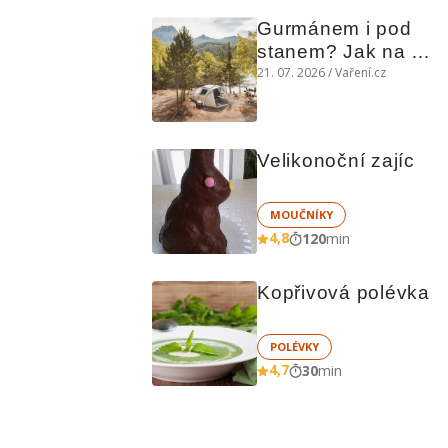
Gurmánem i pod 
stanem? Jak na 
polní kuchyni a na 
21. 07. 2026 / Vaření.cz
čem vařit
Velikonoční zajíc
MOUČNÍKY
4,8
120
min
Kopřivová polévka
POLÉVKY
4,7
30
min