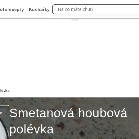
Na co máte chuť?
otorecepty
Kuchařky
Reklama
lévka
Smetanová houbová
ie
polévka