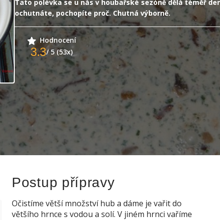
Tato polévka se u nás v houbařské sezóně dělá téměř de
ochutnáte, pochopíte proč. Chutná výborně.
Hodnocení
3.3
/ 5 (53x)
Postup přípravy
Očistíme větší množství hub a dáme je vařit do
většího hrnce s vodou a solí. V jiném hrnci vaříme