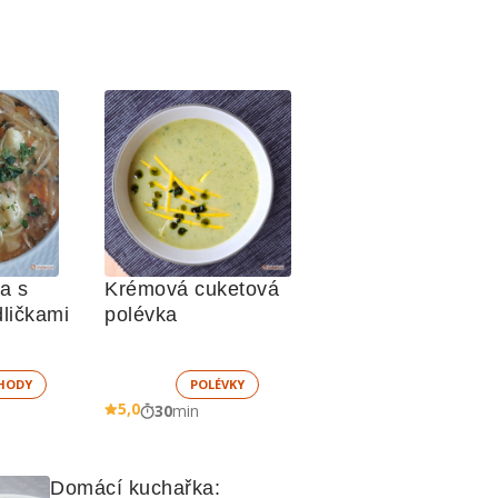
a s 
Krémová cuketová 
ličkami
polévka
HODY
POLÉVKY
5,0
30
min
Domácí kuchařka: 