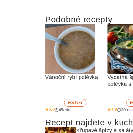
Podobné recepty
Vánoční rybí polévka
Vydatná š
POLÉVKY
P
5,0
4,9
45
min
20
min
Recept najdete v kuc
Křupavé špízy a saláty: