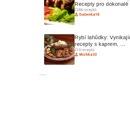
Recepty pro dokonalé 
2288
receptů
grilování a osvěžující 
Dašenka18
saláty
Rybí lahůdky: Vynikajíc
recepty s kaprem, 
210
receptů
lososem a pstruhy
Michka33
Reklama