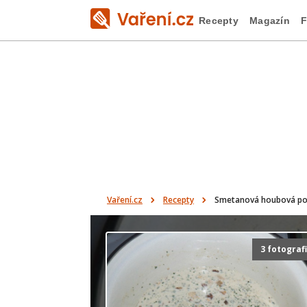
Recepty
Magazín
F
Vaření.cz
Recepty
Smetanová houbová po
3 fotograf