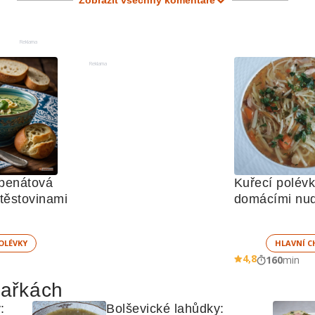
Zobrazit všechny komentáře
Reklama
Reklama
penátová 
Kuřecí polévk
polévka s těstovinami 
domácími nud
OLÉVKY
HLAVNÍ C
4,8
160
min
hařkách
 
Bolševické lahůdky: 