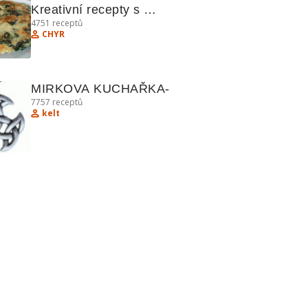
Kreativní recepty s 
4751
receptů
brambory, masem a koláči
CHYR
MIRKOVA KUCHAŘKA-
7757
receptů
kelt