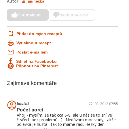
Autor:
Janinečka
Chutnalo mi
Nechutnalo mi
Přidat do mých receptů
Vytisknout recept
Poslat e-mailem
Sdílet na Facebooku
Připnout na Pinterest
Zajímavé komentáře
bostlik
27. 03. 2012 07:55
Počet porcí
Ahoj - myslím, že tak cca 6-8, ale u nás se to sní ve
čtyřech bez problémů :-) ! Nedávám moc vody, takže
polévka je hustá - tak to máme rádi. Hezký den.