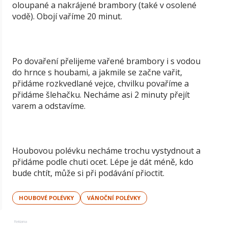
oloupané a nakrájené brambory (také v osolené
vodě). Obojí vaříme 20 minut.
Po dovaření přelijeme vařené brambory i s vodou
do hrnce s houbami, a jakmile se začne vařit,
přidáme rozkvedlané vejce, chvilku povaříme a
přidáme šlehačku. Necháme asi 2 minuty přejít
varem a odstavíme.
Houbovou polévku necháme trochu vystydnout a
přidáme podle chuti ocet. Lépe je dát méně, kdo
bude chtít, může si při podávání přioctit.
HOUBOVÉ POLÉVKY
VÁNOČNÍ POLÉVKY
Reklama