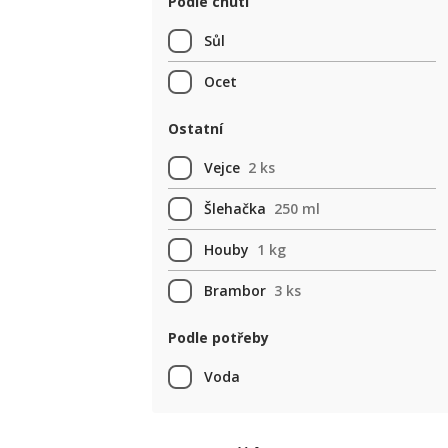
Podle chuti
Sůl
Ocet
Ostatní
Vejce
2 ks
Šlehačka
250 ml
Houby
1 kg
Brambor
3 ks
Podle potřeby
Voda