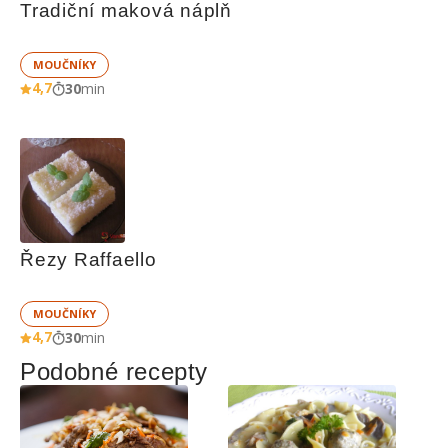
Tradiční maková náplň
MOUČNÍKY
4,7
30
min
Řezy Raffaello
MOUČNÍKY
4,7
30
min
Podobné recepty