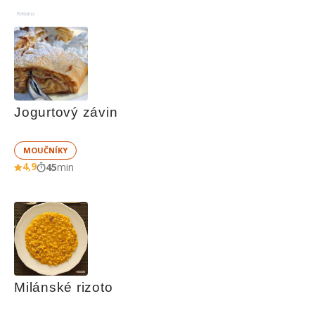
Reklama
Jogurtový závin
MOUČNÍKY
4,9
45
min
Milánské rizoto