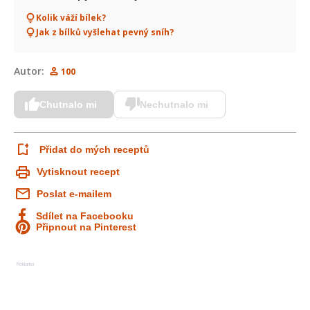
Kolik váží bílek?
Jak z bílků vyšlehat pevný sníh?
Autor:
100
Chutnalo mi
Nechutnalo mi
Přidat do mých receptů
Vytisknout recept
Poslat e-mailem
Sdílet na Facebooku
Připnout na Pinterest
Reklama