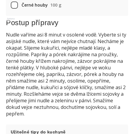
Černé houby
100 g
Reklama
Postup přípravy
Nudle vaříme asi 8 minut v osolené vodě. Vyberte si ty
asijské nudle, které vám nejvíce chutnají. Necháme je
okapat. Slijeme kukuřici, nejlépe mladé klasy, a
rozpůlíme. Papriky a pórek nakrájíme na proužky,
černé houby křížem nakrojíme, zázvor pokrájíme na
tenké plátky. V hluboké pánvi, nejlépe ve woku
rozehřejeme olej, papriku, zázvor, pórek a houby na
něm smažíme asi 2 minuty, osolíme, opepříme,
přidáme nudle, kukuřici a sójové klíčky, smažíme asi 2
minuty. Rozšleháme vejce se dvěma lžícemi sojovky a
přelijeme jimi nudle a zeleninu v pánvi. Smažíme
dokud vejce neztuhnou, dochutíme sojovkou, solí a
pepřem.
Užitečné tipy do kuchyně