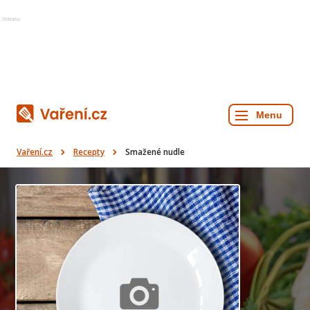
Reklama
Vaření.cz
Recepty
Smažené nudle