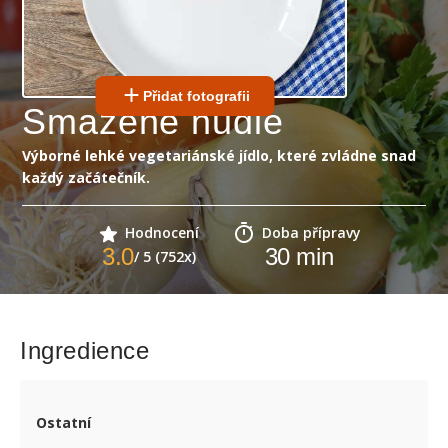
Přidat fotografii
Smažené nudle
Výborné lehké vegetariánské jídlo, které zvládne snad
každý začátečník.
Hodnocení
Doba přípravy
3.0
30
min
/ 5 (752x)
Ingredience
Ostatní