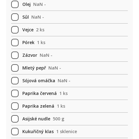
Olej
NaN -
Sůl
NaN -
Vejce
2 ks
Pórek
1 ks
Zázvor
NaN -
Mletý pepř
NaN -
Sójová omáčka
NaN -
Paprika červená
1 ks
Paprika zelená
1 ks
Asijské nudle
500 g
Kukuřičný klas
1 sklenice