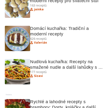
moderní recepty pro sváteční stůl
163
receptů
jainka
Domácí kuchařka: Tradiční a 
moderní recepty
626
receptů
Valerián
Nudlová kuchařka: Recepty na 
smažené nudle a další lahůdky s 
177
receptů
želatinou
Sizasi
Reklama
Rychlé a lahodné recepty s 
brambory: Dorty, koláčky a další 