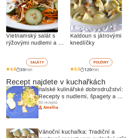
Vietnamský salát s 
Kaldoun s játrovými 
rýžovými nudlemi a 
knedlíčky
hovězím masem
SALÁTY
POLÉVKY
4,8
0,0
30
min
120
min
Recept najdete v kuchařkách
Italské kulinářské dobrodružství: 
Recepty s nudlemi, špagety a 
93
receptů
kuřecím.
Amellia
Vánoční kuchařka: Tradiční a 