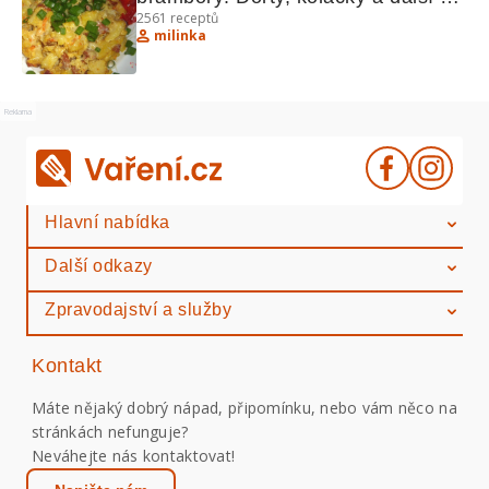
2561
receptů
lahůdky
milinka
Reklama
Hlavní nabídka
Další odkazy
Zpravodajství a služby
Kontakt
Máte nějaký dobrý nápad, připomínku, nebo vám něco na
stránkách nefunguje?
Neváhejte nás kontaktovat!