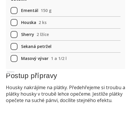
Ementál
150 g
Houska
2 ks
Sherry
2 lžíce
Sekaná petržel
Masový vývar
1 a 1/2 l
Reklama
Postup přípravy
Housky nakrájíme na plátky. Předehřejeme si troubu a
plátky housky v troubě lehce opečeme. Jestliže plátky
opečete na suché pánvi, docílíte stejného efektu.