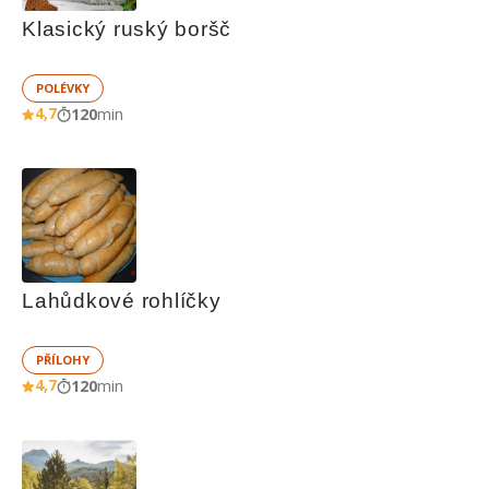
Klasický ruský boršč
POLÉVKY
4,7
120
min
Lahůdkové rohlíčky
PŘÍLOHY
4,7
120
min