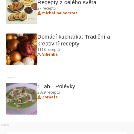
Recepty z celého světa
27
receptů
michal_halberstat
Domácí kuchařka: Tradiční a 
kreativní recepty
1118
receptů
Vilienka
Reklama
1. ab - Polévky
2029
receptů
Zorňafa
Reklama