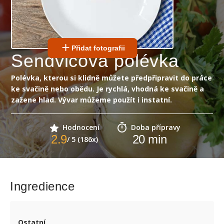
Přidat fotografii
Sendvičová polévka
Polévka, kterou si klidně můžete předpřipravit do práce
ke svačině nebo obědu. Je rychlá, vhodná ke svačině a
zažene hlad. Vývar můžeme použít i instatní.
Hodnocení
Doba přípravy
2.9
20
min
/ 5 (186x)
Ingredience
Ostatní