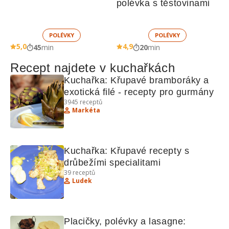
polévka s těstovinami 
POLÉVKY
POLÉVKY
5,0
4,9
45
min
20
min
Recept najdete v kuchařkách
Kuchařka: Křupavé bramboráky a 
exotická filé - recepty pro gurmány
3945
receptů
Markéta
Kuchařka: Křupavé recepty s 
drůbežími specialitami
39
receptů
Ludek
Placičky, polévky a lasagne: 