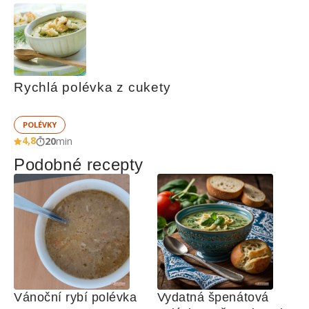
Rychlá polévka z cukety
POLÉVKY
4,8
20
min
Podobné recepty
Vánoční rybí polévka
Vydatná špenátová 