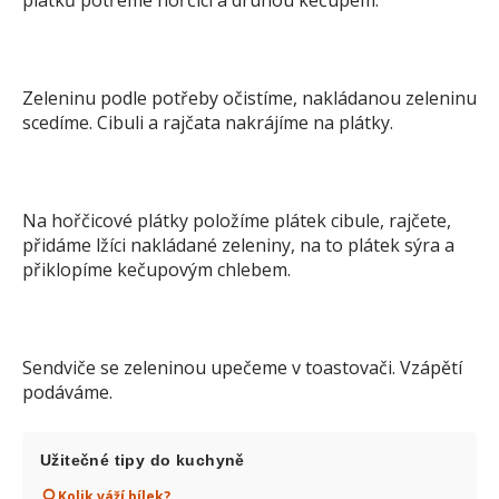
plátků potřeme hořčicí a druhou kečupem.
Zeleninu podle potřeby očistíme, nakládanou zeleninu
scedíme. Cibuli a rajčata nakrájíme na plátky.
Na hořčicové plátky položíme plátek cibule, rajčete,
přidáme lžíci nakládané zeleniny, na to plátek sýra a
přiklopíme kečupovým chlebem.
Sendviče se zeleninou upečeme v toastovači. Vzápětí
podáváme.
Užitečné tipy do kuchyně
Kolik váží bílek?