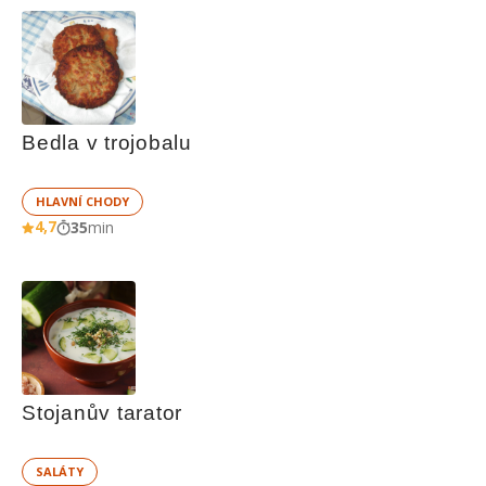
Bedla v trojobalu
HLAVNÍ CHODY
4,7
35
min
Stojanův tarator
SALÁTY