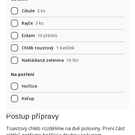
Cibule
2 ks
Rajče
3 ks
Eidam
10 plátků
Chléb toustový
1 balíček
Nakládaná zelenina
10 lžic
Na potření
Hořčice
Kečup
Reklama
Postup přípravy
Toastový chléb rozdělíme na dvě poloviny. První část