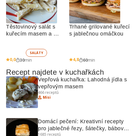
Těstovinový salát s 
Trhané grilované kuřecí 
kuřecím masem a 
s jablečnou omáčkou
zeleninou 
SALÁTY
0,0
4,8
30
min
60
min
Recept najdete v kuchařkách
Vepřová kuchařka: Lahodná jídla s 
vepřovým masem
466
receptů
Misi
Domácí pečení: Kreativní recepty 
pro jablečné řezy, šátečky, bábovku 
1685
receptů
a další lahůdky