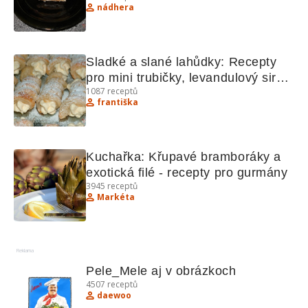
nádhera
Sladké a slané lahůdky: Recepty 
pro mini trubičky, levandulový sirup 
1087
receptů
a další pochoutky
františka
Kuchařka: Křupavé bramboráky a 
exotická filé - recepty pro gurmány
3945
receptů
Markéta
Reklama
Pele_Mele aj v obrázkoch
4507
receptů
daewoo