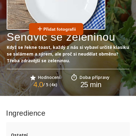
Přidat fotografii
Sendvič se zeleninou
Když se řekne toast, každý z nás si vybaví určitě klasiku
se salámem a sýrem, ale proč si neudělat obměnu?
Třeba zdravější se zeleninou.
Hodnocení
Doba přípravy
4.0
25
min
/ 5 (4x)
Ingredience
Ostatní