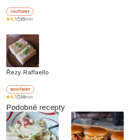
CHUŤOVKY
4,7
35
min
Řezy Raffaello
MOUČNÍKY
4,7
30
min
Podobné recepty