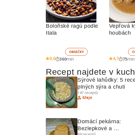
Boloňské ragú podle 
Vepřová ký
Itala
houbách
OMÁČKY
O
0,0
4,7
360
min
75
min
Recept najdete v kuc
Sýrové lahůdky: 5 rece
plných sýra a chuti
147
receptů
Glejo
Domácí pekárna: 
Bezlepkové a 
69
receptů