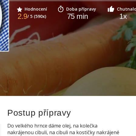
Hodnocení
Doba přípravy
Chutnal
2.9
75
min
1
x
/ 5 (590x)
Postup přípravy
Do velkého hrnce dáme olej, na kolečka
nakrájenou cibuli, na cibuli na kostičky nakrájené