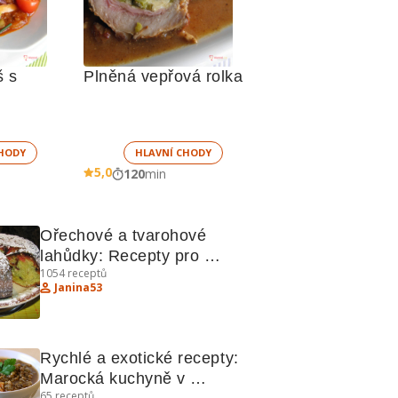
 s 
Plněná vepřová rolka
HODY
HLAVNÍ CHODY
5,0
120
min
Ořechové a tvarohové 
lahůdky: Recepty pro 
1054
receptů
sladké pochoutky
Janina53
Rychlé a exotické recepty: 
Marocká kuchyně v 
65
receptů