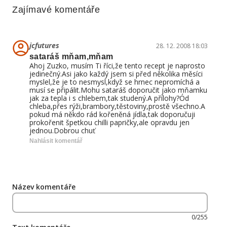
Zajímavé komentáře
jcfutures
28. 12. 2008 18:03
sataráš mňam,mňam
Ahoj Zuzko, musím Ti říci,že tento recept je naprosto
jedinečný.Asi jako každý jsem si před několika měsíci
myslel,že je to nesmysl,když se hrnec nepromíchá a
musí se připálit.Mohu sataráš doporučit jako mňamku
jak za tepla i s chlebem,tak studený.A přílohy?Ód
chleba,přes rýži,brambory,těstoviny,prostě všechno.A
pokud má někdo rád kořeněná jídla,tak doporučuji
prokořenit špetkou chilli papričky,ale opravdu jen
jednou.Dobrou chuť
Nahlásit komentář
Název komentáře
0/255