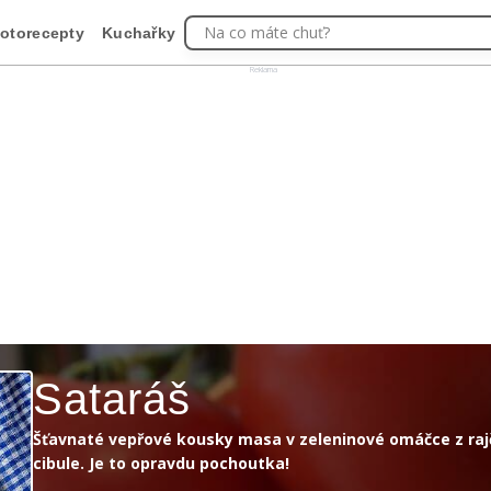
Na co máte chuť?
otorecepty
Kuchařky
Reklama
Sataráš
Šťavnaté vepřové kousky masa v zeleninové omáčce z rajč
cibule. Je to opravdu pochoutka!