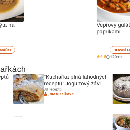
ta na 
Vepřový guláš
paprikami 
MÁČKY
HLAVNÍ C
4,8
120
min
hařkách
ptů 
"Kuchařka plná lahodných 
receptů: Jogurtový závin, 
38
receptů
Nudle se špenátem, 
jmatuscikova
Skořicový chlebíček"
Reklama