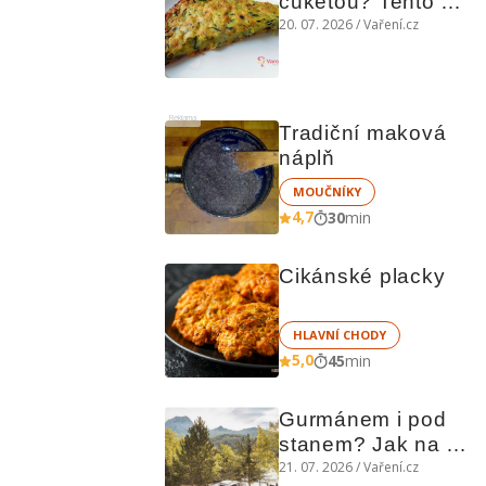
cuketou? Tento 
levný slaný koláč 
20. 07. 2026 / Vaření.cz
chutná božsky teplý 
i studený
Reklama
Tradiční maková 
náplň
MOUČNÍKY
4,7
30
min
Cikánské placky
HLAVNÍ CHODY
5,0
45
min
Gurmánem i pod 
stanem? Jak na 
polní kuchyni a na 
21. 07. 2026 / Vaření.cz