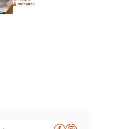
kuchařce
medanek