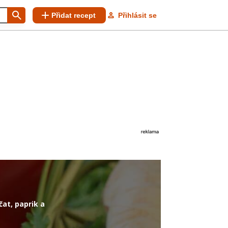
Přidat recept
Přihlásit se
at, paprik a