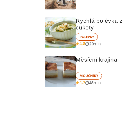
čem vařit
Rychlá polévka z 
cukety
POLÉVKY
4,8
20
min
Měsíční krajina
MOUČNÍKY
4,7
45
min