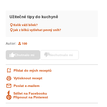
Užitečné tipy do kuchyně
Kolik váží bílek?
Jak z bílků vyšlehat pevný sníh?
Autor:
100
Chutnalo mi
Nechutnalo mi
Přidat do mých receptů
Vytisknout recept
Poslat e-mailem
Sdílet na Facebooku
Připnout na Pinterest