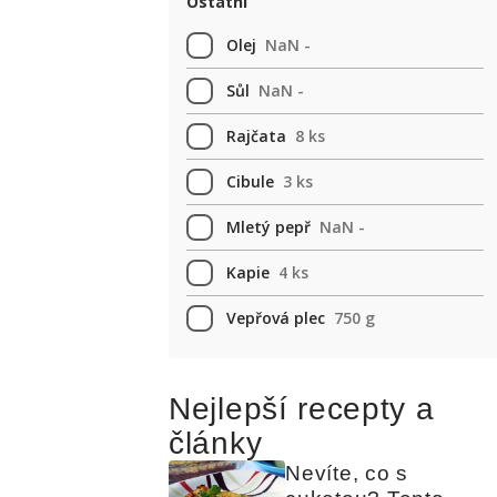
Ostatní
Olej
NaN -
Sůl
NaN -
Rajčata
8 ks
Cibule
3 ks
Mletý pepř
NaN -
Kapie
4 ks
Vepřová plec
750 g
Nejlepší recepty a
články
Nevíte, co s 