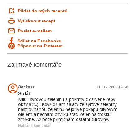
Přidat do mých receptů
Vytisknout recept
Poslat e-mailem
Sdílet na Facebooku
Připnout na Pinterest
Zajímavé komentáře
Dorkass
21. 05. 2008 18:50
Salát
Miluji syrovou zeleninu a pokrmy z červené řepy
obzvlášť..(-: Když dělám saláty ze syrové zeleniny,
nastrouhanou zeleninu nejdříve pokapu olivovým
olejem a nechám chvilku stát. Zelenina trošku
změkne. Až poté přimíchám ostatní suroviny.
Nahlásit komentář