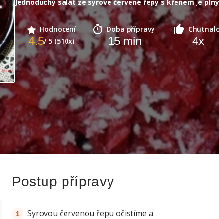
Jednoduchý salát ze syrové červené řepy s křenem je plný
Hodnocení
Doba přípravy
Chutnal
4.5
15
min
4
x
/ 5 (510x)
Postup přípravy
Syrovou červenou řepu očistíme a