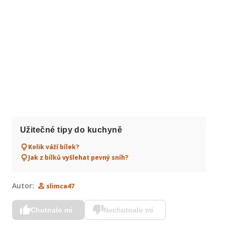
Užitečné tipy do kuchyně
Kolik váží bílek?
Jak z bílků vyšlehat pevný sníh?
Autor:
slimca47
Chutnalo mi
Nechutnalo mi