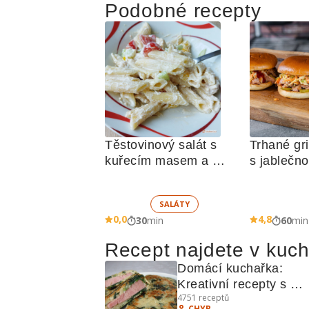
Podobné recepty
Těstovinový salát s 
Trhané gri
kuřecím masem a 
s jablečn
zeleninou 
SALÁTY
0,0
4,8
30
min
60
min
Recept najdete v kuc
Domácí kuchařka: 
Kreativní recepty s 
4751
receptů
brambory, masem a ko
CHYR