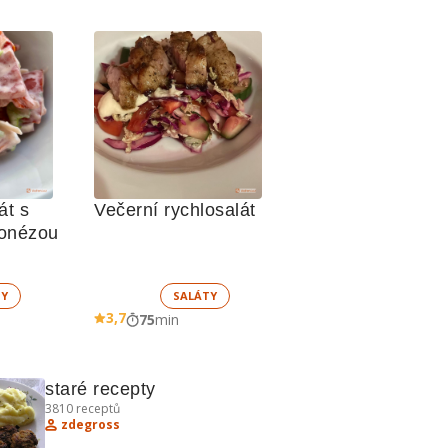
t s 
Večerní rychlosalát
jonézou
TY
SALÁTY
3,7
75
min
staré recepty
3810
receptů
zdegross