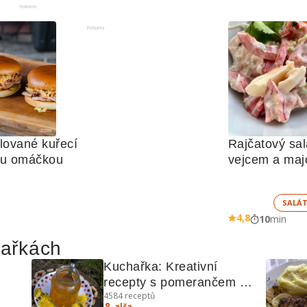
Reklama
Reklama
lované kuřecí 
Rajčatový salá
ou omáčkou
vejcem a ma
SALÁ
4,8
10
min
hařkách
Kuchařka: Kreativní 
recepty s pomerančem a 
4584
receptů
láči
zeleninou
alča