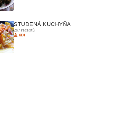
STUDENÁ KUCHYŇA
297
receptů
KDI