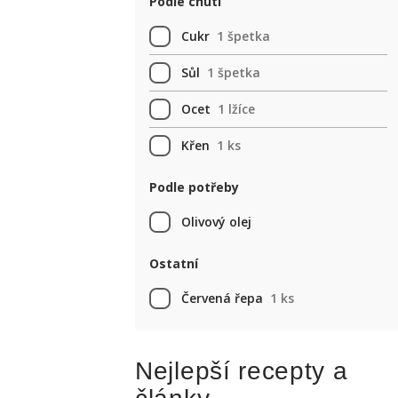
Podle chuti
Cukr
1 špetka
Sůl
1 špetka
Ocet
1 lžíce
Křen
1 ks
Podle potřeby
Olivový olej
Ostatní
Červená řepa
1 ks
Nejlepší recepty a