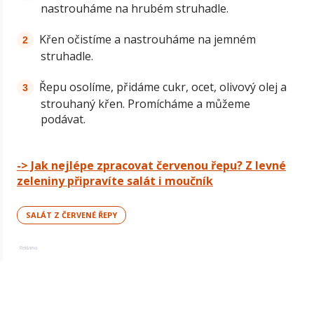
nastrouháme na hrubém struhadle.
Křen očistíme a nastrouháme na jemném
struhadle.
Řepu osolíme, přidáme cukr, ocet, olivový olej a
strouhaný křen. Promícháme a můžeme
podávat.
-> Jak nejlépe zpracovat červenou řepu? Z levné
zeleniny připravíte salát i moučník
SALÁT Z ČERVENÉ ŘEPY
Reklama