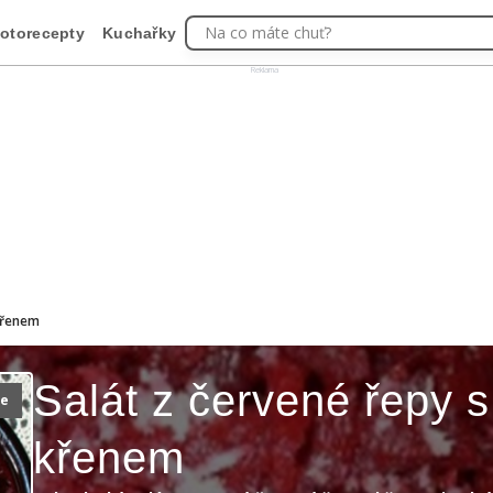
Na co máte chuť?
otorecepty
Kuchařky
Reklama
 křenem
Salát z červené řepy s
ie
křenem