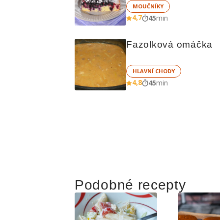
MOUČNÍKY
4,7
45
min
Fazolková omáčka
HLAVNÍ CHODY
4,8
45
min
Podobné recepty