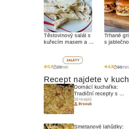
Těstovinový salát s 
Trhané gri
kuřecím masem a 
s jablečn
zeleninou 
SALÁTY
0,0
4,8
30
min
60
min
Recept najdete v kuc
Domácí kuchařka: 
Tradiční recepty s 
26
receptů
brambory, kuřecím gyr
Broouk
a cibulovými placička
Smetanové lahůdky: 