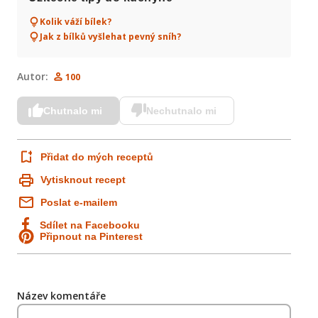
Kolik váží bílek?
Jak z bílků vyšlehat pevný sníh?
Autor:
100
Chutnalo mi
Nechutnalo mi
Přidat do mých receptů
Vytisknout recept
Poslat e-mailem
Sdílet na Facebooku
Připnout na Pinterest
Název komentáře