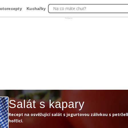
Na co máte chuť?
otorecepty
Kuchařky
Reklama
Salát s kapary
Recept na osvěžující salát s jogurtovou zálivkou s petrže
hořčicí.