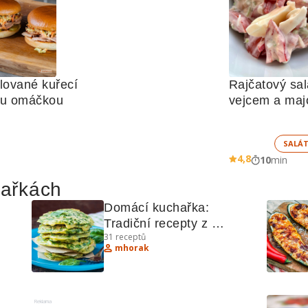
lované kuřecí 
Rajčatový salá
ou omáčkou
vejcem a ma
SALÁ
4,8
10
min
hařkách
Domácí kuchařka: 
Tradiční recepty z 
31
receptů
os 
Holštýnska
mhorak
mi
Reklama