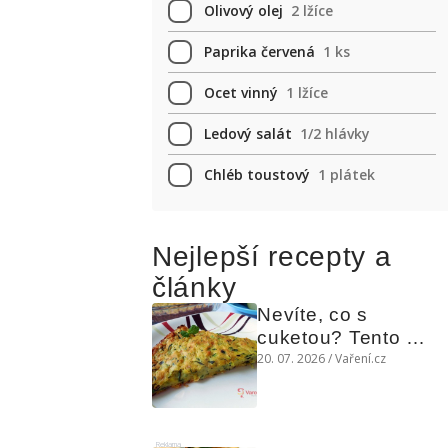
Olivový olej
2 lžíce
Paprika červená
1 ks
Ocet vinný
1 lžíce
Ledový salát
1/2 hlávky
Chléb toustový
1 plátek
Nejlepší recepty a
články
Nevíte, co s 
cuketou? Tento 
levný slaný koláč 
20. 07. 2026 / Vaření.cz
chutná božsky teplý 
i studený
Reklama