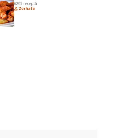
6295
receptů
Zorňafa