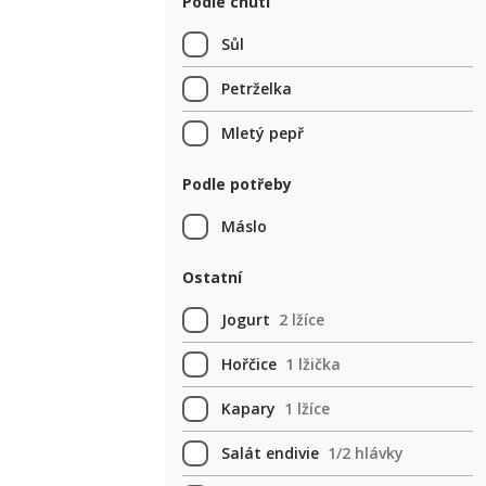
Podle chuti
Sůl
Petrželka
Mletý pepř
Podle potřeby
Máslo
Ostatní
Jogurt
2 lžíce
Hořčice
1 lžička
Kapary
1 lžíce
Salát endivie
1/2 hlávky