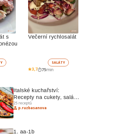
t s 
Večerní rychlosalát
jonézou
TY
SALÁTY
3,7
75
min
Italské kuchařství: 
Recepty na cukety, saláty 
25
receptů
a polévky
p.ruzbasanova
1. aa-1b