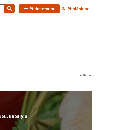
Přidat recept
Přihlásit se
lkou, kapary a