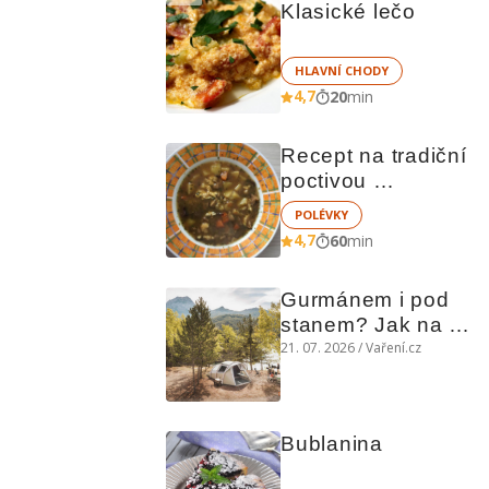
Klasické lečo
HLAVNÍ CHODY
4,7
20
min
Recept na tradiční 
poctivou 
bramboračku
POLÉVKY
4,7
60
min
Gurmánem i pod 
stanem? Jak na 
polní kuchyni a na 
21. 07. 2026 / Vaření.cz
čem vařit
Bublanina