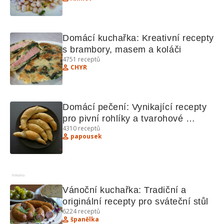
Domácí kuchařka: Kreativní recepty 
s brambory, masem a koláči
4751
receptů
CHYR
Domácí pečení: Vynikající recepty 
pro pivní rohlíky a tvarohové 
4310
receptů
koláčky
papousek
Reklama
Vánoční kuchařka: Tradiční a 
originální recepty pro sváteční stůl
6224
receptů
španělka