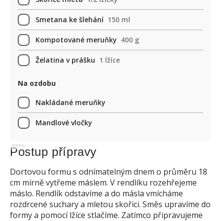
Smetana ke šlehání
150 ml
Kompotované meruňky
400 g
Želatina v prášku
1 lžíce
Na ozdobu
Nakládané meruňky
Mandlové vločky
Reklama
Postup přípravy
Dortovou formu s odnímatelným dnem o průměru 18
cm mírně vytřeme máslem. V rendlíku rozehřejeme
máslo. Rendlík odstavíme a do másla vmícháme
rozdrcené suchary a mletou skořici. Směs upravíme do
formy a pomocí lžíce stlačíme. Zatímco připravujeme