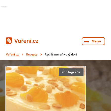
Reklama
Vaření.cz
Recepty
Rychlý meruňkový dort
4 fotografie