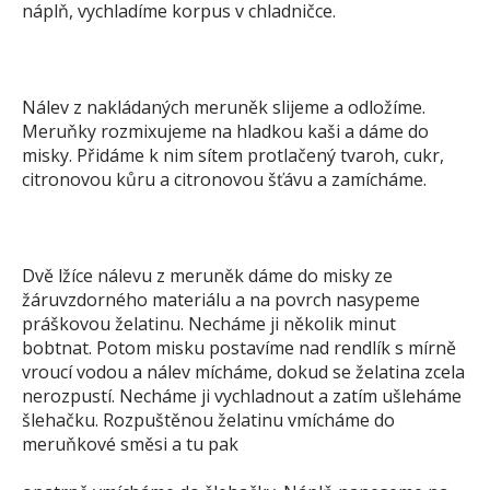
náplň, vychladíme korpus v chladničce.
Nálev z nakládaných meruněk slijeme a odložíme.
Meruňky rozmixujeme na hladkou kaši a dáme do
misky. Přidáme k nim sítem protlačený tvaroh, cukr,
citronovou kůru a citronovou šťávu a zamícháme.
Dvě lžíce nálevu z meruněk dáme do misky ze
žáruvzdorného materiálu a na povrch nasypeme
práškovou želatinu. Necháme ji několik minut
bobtnat. Potom misku postavíme nad rendlík s mírně
vroucí vodou a nálev mícháme, dokud se želatina zcela
nerozpustí. Necháme ji vychladnout a zatím ušleháme
šlehačku. Rozpuštěnou želatinu vmícháme do
meruňkové směsi a tu pak