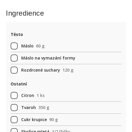
Ingredience
Těsto
Máslo
60 g
Máslo na vymazání formy
Rozdrcené suchary
120 g
Ostatní
Citron
1 ks
Tvaroh
350 g
Cukr krupice
90 g
Skořice mletá
1/2 lžičky