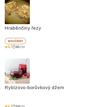
Hraběnčiny řezy
MOUČNÍKY
4,7
45
min
Rybízovo-borůvkový džem
4,7
30
min