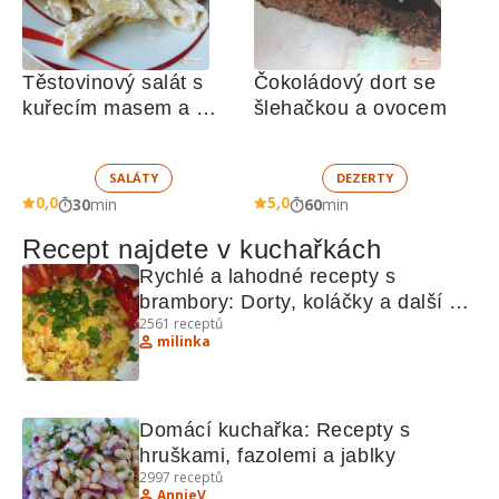
Těstovinový salát s 
Čokoládový dort se 
kuřecím masem a 
šlehačkou a ovocem
zeleninou 
SALÁTY
DEZERTY
0,0
5,0
30
min
60
min
Recept najdete v kuchařkách
Rychlé a lahodné recepty s 
brambory: Dorty, koláčky a další 
2561
receptů
lahůdky
milinka
Domácí kuchařka: Recepty s 
hruškami, fazolemi a jablky
2997
receptů
AnnieV