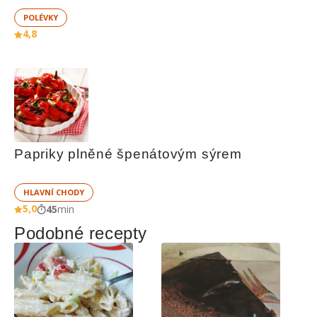
POLÉVKY
4,8
Papriky plněné špenátovým sýrem
HLAVNÍ CHODY
5,0
45
min
Podobné recepty