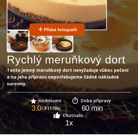
Přidat fotografii
Rychlý meruňkový dort
Tento jemný meruňkový dort nevyžaduje vůbec pečení
a na jeho přípravu nepotřebujeme žádné nákladné
suroviny.
Hodnocení
Doba přípravy
3.0
60
min
/ 5 (176x)
Chutnalo
1
x