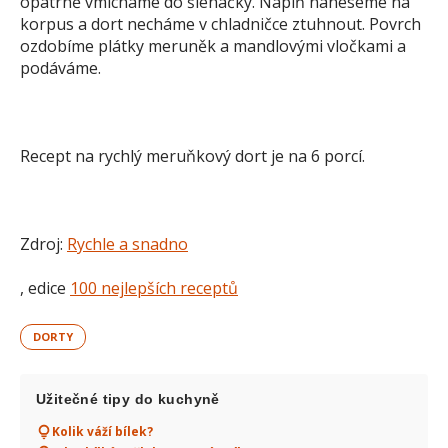
opatrně vmícháme do šlehačky. Náplň naneseme na
korpus a dort necháme v chladničce ztuhnout. Povrch
ozdobíme plátky meruněk a mandlovými vločkami a
podáváme.
Recept na rychlý meruňkový dort je na 6 porcí.
Zdroj:
Rychle a snadno
, edice
100 nejlepších receptů
DORTY
Užitečné tipy do kuchyně
Kolik váží bílek?