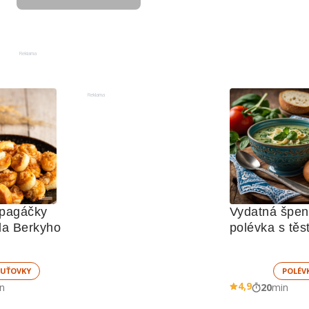
Reklama
Reklama
pagáčky 
Vydatná špen
la Berkyho
UŤOVKY
POLÉV
4,9
n
20
min