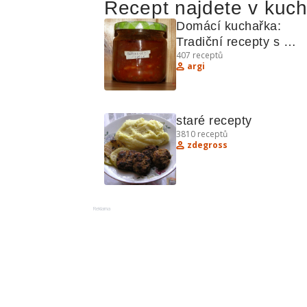
Recept najdete v kuc
Domácí kuchařka: 
Tradiční recepty s 
407
receptů
kuřetem, fazolemi a 
argi
sladkými dezerty
staré recepty
3810
receptů
zdegross
Reklama