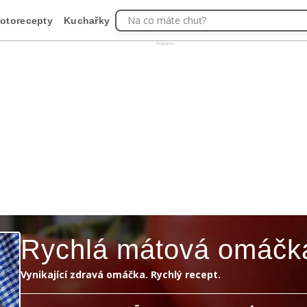
Na co máte chuť?
otorecepty
Kuchařky
Reklama
Rychlá mátová omáčk
Vynikající zdravá omáčka. Rychlý recept.