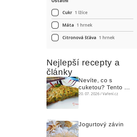
Ostatní
Cukr
1 lžíce
Máta
1 hrnek
Citronová šťáva
1 hrnek
Nejlepší recepty a
články
Nevíte, co s 
cuketou? Tento 
levný slaný koláč 
20. 07. 2026 / Vaření.cz
chutná božsky teplý 
i studený
Reklama
Jogurtový závin