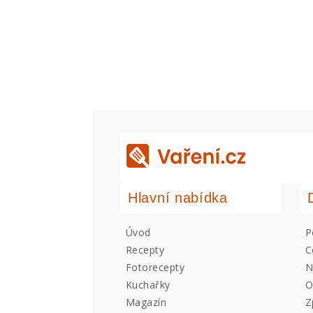
Hlavní nabídka
Úvod
P
Recepty
C
Fotorecepty
N
Kuchařky
O
Magazín
Z