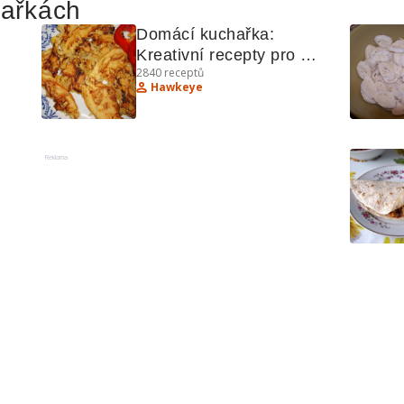
hařkách
Domácí kuchařka: 
Kreativní recepty pro 
2840
receptů
každý den
Hawkeye
Reklama