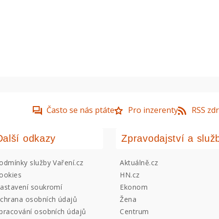
Často se nás ptáte
Pro inzerenty
RSS zdr
Další odkazy
Zpravodajství a služ
odmínky služby Vaření.cz
Aktuálně.cz
ookies
HN.cz
astavení soukromí
Ekonom
chrana osobních údajů
Žena
pracování osobních údajů
Centrum