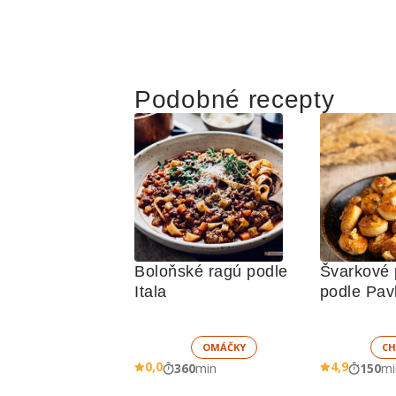
Podobné recepty
Boloňské ragú podle 
Švarkové 
Itala
podle Pav
OMÁČKY
CH
0,0
4,9
360
min
150
mi