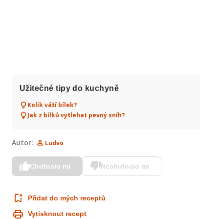
Užitečné tipy do kuchyně
Kolik váží bílek?
Jak z bílků vyšlehat pevný sníh?
Autor:
Ludvo
Chutnalo mi
Nechutnalo mi
Přidat do mých receptů
Vytisknout recept