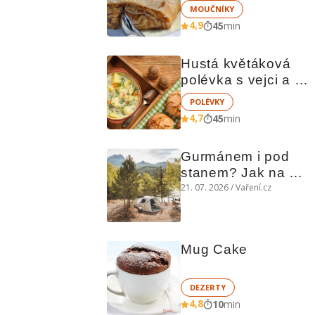
MOUČNÍKY
4,9
45
min
Hustá květáková 
polévka s vejci a 
brambory
POLÉVKY
4,7
45
min
Gurmánem i pod 
stanem? Jak na 
polní kuchyni a na 
21. 07. 2026 / Vaření.cz
čem vařit
Mug Cake
DEZERTY
4,8
10
min