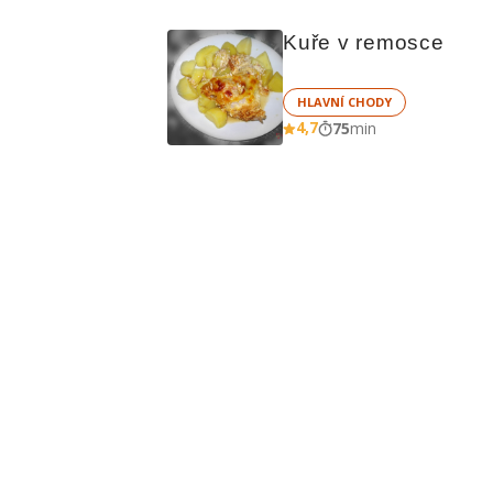
Kuře v remosce
HLAVNÍ CHODY
4,7
75
min