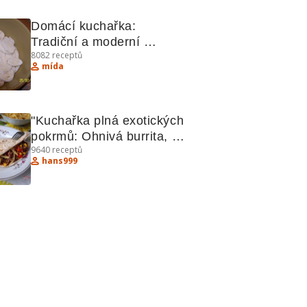
Domácí kuchařka: 
Tradiční a moderní 
8082
receptů
recepty
mída
"Kuchařka plná exotických 
pokrmů: Ohnivá burrita, 
9640
receptů
Kuřecí kari, Hradečtí 
hans999
votroci"