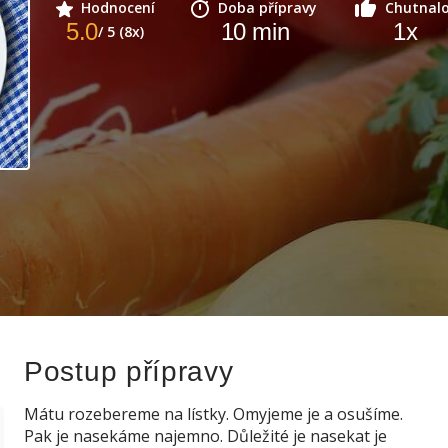
Hodnocení
Doba přípravy
Chutnal
5.0
10
min
1
x
/ 5 (8x)
Postup přípravy
Mátu rozebereme na lístky. Omyjeme je a osušíme.
Pak je nasekáme najemno. Důležité je nasekat je