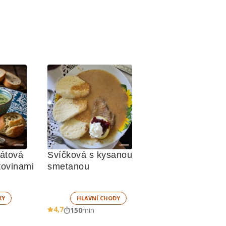
átová 
Svíčková s kysanou 
polévka s těstovinami 
smetanou
KY
HLAVNÍ CHODY
4,7
150
min